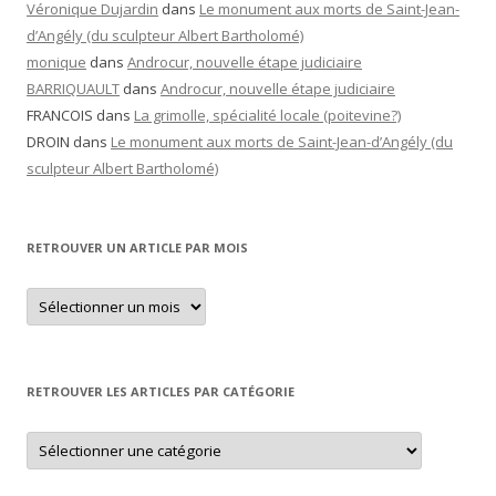
Véronique Dujardin
dans
Le monument aux morts de Saint-Jean-
d’Angély (du sculpteur Albert Bartholomé)
monique
dans
Androcur, nouvelle étape judiciaire
BARRIQUAULT
dans
Androcur, nouvelle étape judiciaire
FRANCOIS
dans
La grimolle, spécialité locale (poitevine?)
DROIN
dans
Le monument aux morts de Saint-Jean-d’Angély (du
sculpteur Albert Bartholomé)
RETROUVER UN ARTICLE PAR MOIS
Retrouver
un
article
par
mois
RETROUVER LES ARTICLES PAR CATÉGORIE
Retrouver
les
articles
par