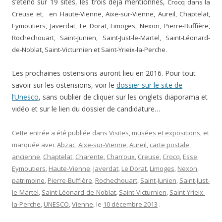
s’étend sur 19 sites, les trois déjà mentionnés,
Crocq dans la
Creuse et, en Haute-Vienne, Aixe-sur-Vienne, Aureil, Chaptelat,
Eymoutiers, Javerdat, Le Dorat, Limoges, Nexon, Pierre-Buffière,
Rochechouart, Saint-Junien, Saint-Just-le-Martel, Saint-Léonard-
de-Noblat, Saint-Victurnien et Saint-Yrieix-la-Perche.
Les prochaines ostensions auront lieu en 2016. Pour tout
savoir sur les ostensions, voir le
dossier sur le site de
l’Unesco
, sans oublier de cliquer sur les onglets diaporama et
vidéo et sur le lien du dossier de candidature…
Cette entrée a été publiée dans
Visites, musées et expositions
, et
marquée avec
Abzac
,
Aixe-sur-Vienne
,
Aureil
,
carte postale
ancienne
,
Chaptelat
,
Charente
,
Charroux
,
Creuse
,
Crocq
,
Esse
,
Eymoutiers
,
Haute-Vienne
,
Javerdat
,
Le Dorat
,
Limoges
,
Nexon
,
patrimoine
,
Pierre-Buffière
,
Rochechouart
,
Saint-Junien
,
Saint-Just-
le-Martel
,
Saint-Léonard-de-Noblat
,
Saint-Victurnien
,
Saint-Yrieix-
la-Perche
,
UNESCO
,
Vienne
, le
10 décembre 2013
.