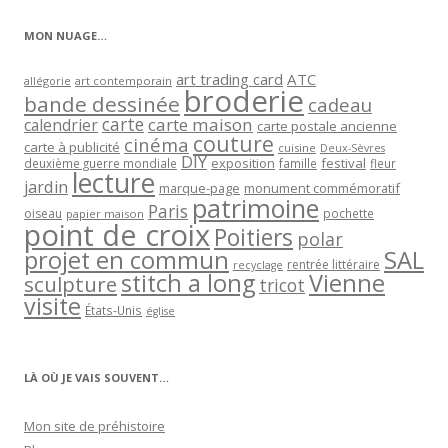
catégorie
MON NUAGE…
art trading card
ATC
allégorie
art contemporain
broderie
bande dessinée
cadeau
carte
carte maison
calendrier
carte postale ancienne
couture
cinéma
carte à publicité
cuisine
Deux-Sèvres
DIY
exposition
festival
famille
deuxième guerre mondiale
fleur
lecture
jardin
marque-page
monument commémoratif
patrimoine
Paris
oiseau
papier maison
pochette
point de croix
Poitiers
polar
projet en commun
SAL
rentrée littéraire
recyclage
stitch a long
Vienne
sculpture
tricot
visite
États-Unis
église
LÀ OÙ JE VAIS SOUVENT…
Mon site de préhistoire