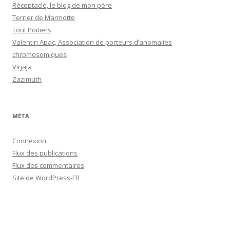
Réceptacle, le blog de mon père
Terrier de Marmotte
Tout Poitiers
Valentin Apac, Association de porteurs d’anomalies
chromosomiques
Virjaja
Zazimuth
MÉTA
Connexion
Flux des publications
Flux des commentaires
Site de WordPress-FR