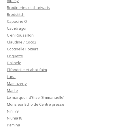
Bluesy
Brodineries et charivaris
Brodstitch
Capucine O
Cathdragon
C en Roussillon
Claudine / Coco2
Coccinelle Poitiers
Criquette
Dalinele
Effondrille et abat-faim
Luna
Mamazerty
Marlie
Le marquoir d’Elise (Emmanuelle)
Monsieur Echo de Centre presse
Nini 79
Niunia18
Pamina