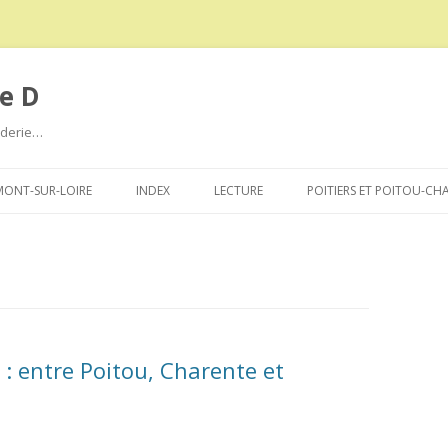
e D
roderie…
Aller
au
ONT-SUR-LOIRE
INDEX
LECTURE
POITIERS ET POITOU-CH
contenu
s : entre Poitou, Charente et