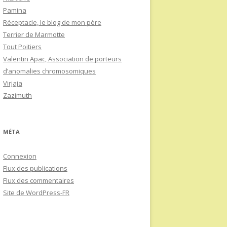
Pamina
Réceptacle, le blog de mon père
Terrier de Marmotte
Tout Poitiers
Valentin Apac, Association de porteurs
d’anomalies chromosomiques
Virjaja
Zazimuth
MÉTA
Connexion
Flux des publications
Flux des commentaires
Site de WordPress-FR