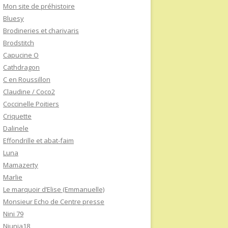
Mon site de préhistoire
Bluesy
Brodineries et charivaris
Brodstitch
Capucine O
Cathdragon
C en Roussillon
Claudine / Coco2
Coccinelle Poitiers
Criquette
Dalinele
Effondrille et abat-faim
Luna
Mamazerty
Marlie
Le marquoir d’Elise (Emmanuelle)
Monsieur Echo de Centre presse
Nini 79
Niunia18