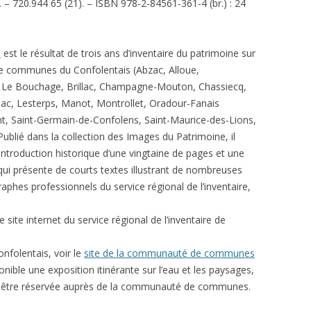
 – 720.944 65 (21). – ISBN 978-2-84561-361-4 (br.) : 24
s
est le résultat de trois ans d’inventaire du patrimoine sur
 communes du Confolentais (Abzac, Alloue,
 Le Bouchage, Brillac, Champagne-Mouton, Chassiecq,
ac, Lesterps, Manot, Montrollet, Oradour-Fanais
ant, Saint-Germain-de-Confolens, Saint-Maurice-des-Lions,
Publié dans la collection des Images du Patrimoine, il
ntroduction historique d’une vingtaine de pages et une
qui présente de courts textes illustrant de nombreuses
aphes professionnels du service régional de l’inventaire,
e site internet du service régional de l’inventaire de
onfolentais, voir le
site de la communauté de communes
nible une exposition itinérante sur l’eau et les paysages,
ut être réservée auprès de la communauté de communes.