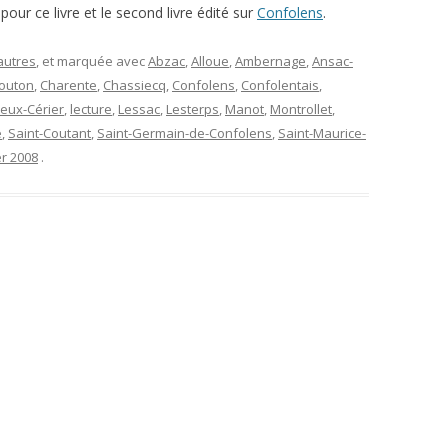
pour ce livre et le second livre édité sur
Confolens
.
autres
, et marquée avec
Abzac
,
Alloue
,
Ambernage
,
Ansac-
outon
,
Charente
,
Chassiecq
,
Confolens
,
Confolentais
,
ieux-Cérier
,
lecture
,
Lessac
,
Lesterps
,
Manot
,
Montrollet
,
e
,
Saint-Coutant
,
Saint-Germain-de-Confolens
,
Saint-Maurice-
er 2008
.