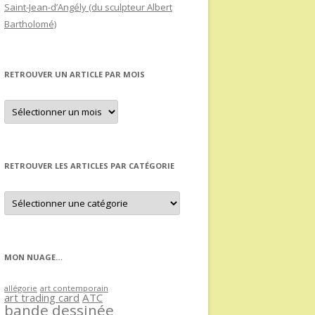
Saint-Jean-d’Angély (du sculpteur Albert
Bartholomé)
RETROUVER UN ARTICLE PAR MOIS
Retrouver
un
article
par
mois
RETROUVER LES ARTICLES PAR CATÉGORIE
Retrouver
les
articles
par
catégorie
MON NUAGE…
allégorie
art contemporain
art trading card
ATC
bande dessinée