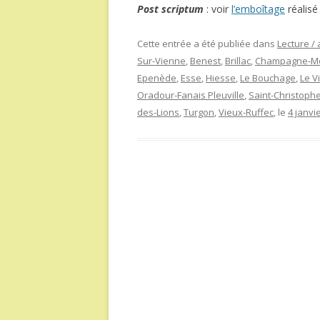
Post scriptum
: voir
l’emboîtage
réalisé 
Cette entrée a été publiée dans
Lecture / 
Sur-Vienne
,
Benest
,
Brillac
,
Champagne-M
Epenède
,
Esse
,
Hiesse
,
Le Bouchage
,
Le V
Oradour-Fanais Pleuville
,
Saint-Christoph
des-Lions
,
Turgon
,
Vieux-Ruffec
, le
4 janvi