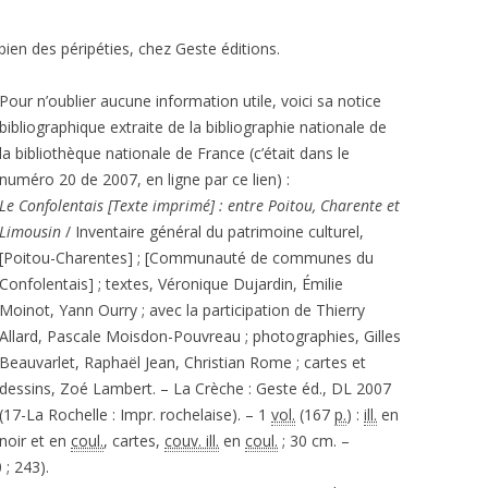
 bien des péripéties, chez Geste éditions.
Pour n’oublier aucune information utile, voici sa notice
bibliographique extraite de la bibliographie nationale de
la bibliothèque nationale de France (c’était dans le
numéro 20 de 2007, en ligne par ce lien) :
Le Confolentais [Texte imprimé] : entre Poitou, Charente et
Limousin
/ Inventaire général du patrimoine culturel,
[Poitou-Charentes] ; [Communauté de communes du
Confolentais] ; textes, Véronique Dujardin, Émilie
Moinot, Yann Ourry ; avec la participation de Thierry
Allard, Pascale Moisdon-Pouvreau ; photographies, Gilles
Beauvarlet, Raphaël Jean, Christian Rome ; cartes et
dessins, Zoé Lambert. – La Crèche : Geste éd., DL 2007
(17-La Rochelle : Impr. rochelaise). – 1
vol.
(167
p.
) :
ill.
en
noir et en
coul.
, cartes,
couv. ill.
en
coul.
; 30 cm. –
; 243).