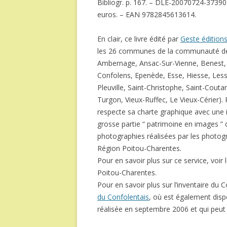
Bibliogr. p. 167. – DLE-20070724-37390.
euros. – EAN 9782845613614.
En clair, ce livre édité par
Geste édition
les 26 communes de la communauté de
Ambernage, Ansac-Sur-Vienne, Benest,
Confolens, Epenède, Esse, Hiesse, Less
Pleuville, Saint-Christophe, Saint-Cout
Turgon, Vieux-Ruffec, Le Vieux-Cérier). 
respecte sa charte graphique avec une i
grosse partie “ patrimoine en images ” 
photographies réalisées par les photogr
Région Poitou-Charentes.
Pour en savoir plus sur ce service, voir l
Poitou-Charentes.
Pour en savoir plus sur l’inventaire du C
du Confolentais
, où est également dispo
réalisée en septembre 2006 et qui pe