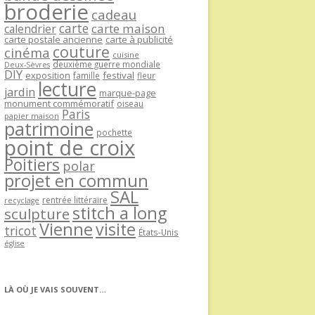
broderie
cadeau
carte
carte maison
calendrier
carte postale ancienne
carte à publicité
couture
cinéma
cuisine
deuxième guerre mondiale
Deux-Sèvres
DIY
exposition
festival
famille
fleur
lecture
jardin
marque-page
monument commémoratif
oiseau
Paris
papier maison
patrimoine
pochette
point de croix
Poitiers
polar
projet en commun
SAL
rentrée littéraire
recyclage
stitch a long
sculpture
Vienne
visite
tricot
États-Unis
église
LÀ OÙ JE VAIS SOUVENT…