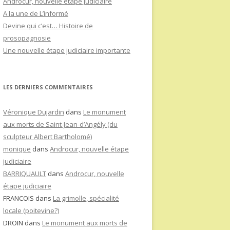
Androcur, nouvelle étape judiciaire
A la une de L’informé
Devine qui c’est… Histoire de
prosopagnosie
Une nouvelle étape judiciaire importante
LES DERNIERS COMMENTAIRES
Véronique Dujardin
dans
Le monument
aux morts de Saint-Jean-d’Angély (du
sculpteur Albert Bartholomé)
monique
dans
Androcur, nouvelle étape
judiciaire
BARRIQUAULT
dans
Androcur, nouvelle
étape judiciaire
FRANCOIS
dans
La grimolle, spécialité
locale (poitevine?)
DROIN
dans
Le monument aux morts de