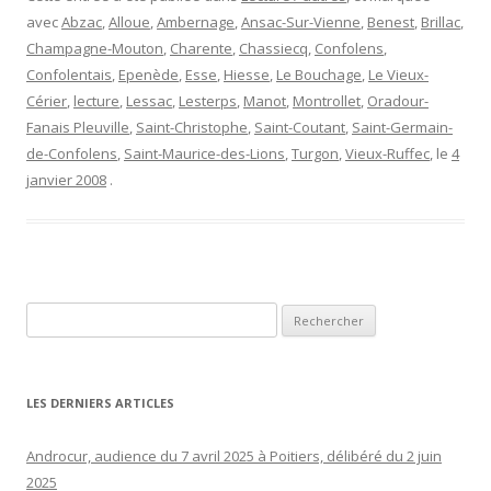
avec
Abzac
,
Alloue
,
Ambernage
,
Ansac-Sur-Vienne
,
Benest
,
Brillac
,
Champagne-Mouton
,
Charente
,
Chassiecq
,
Confolens
,
Confolentais
,
Epenède
,
Esse
,
Hiesse
,
Le Bouchage
,
Le Vieux-
Cérier
,
lecture
,
Lessac
,
Lesterps
,
Manot
,
Montrollet
,
Oradour-
Fanais Pleuville
,
Saint-Christophe
,
Saint-Coutant
,
Saint-Germain-
de-Confolens
,
Saint-Maurice-des-Lions
,
Turgon
,
Vieux-Ruffec
, le
4
janvier 2008
.
Rechercher :
LES DERNIERS ARTICLES
Androcur, audience du 7 avril 2025 à Poitiers, délibéré du 2 juin
2025