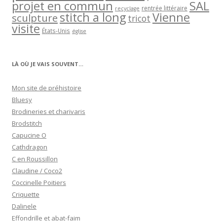
projet en commun
SAL
rentrée littéraire
recyclage
stitch a long
Vienne
sculpture
tricot
visite
États-Unis
église
LÀ OÙ JE VAIS SOUVENT…
Mon site de préhistoire
Bluesy
Brodineries et charivaris
Brodstitch
Capucine O
Cathdragon
C en Roussillon
Claudine / Coco2
Coccinelle Poitiers
Criquette
Dalinele
Effondrille et abat-faim