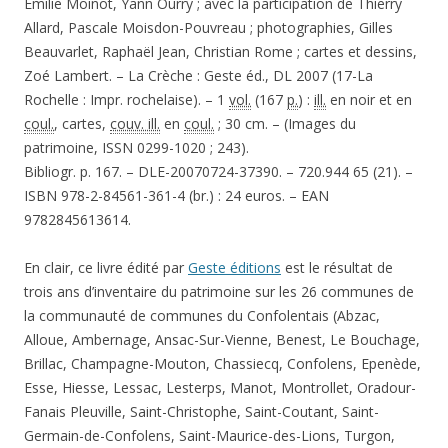
Émilie Moinot, Yann Ourry ; avec la participation de Thierry
Allard, Pascale Moisdon-Pouvreau ; photographies, Gilles
Beauvarlet, Raphaël Jean, Christian Rome ; cartes et dessins,
Zoé Lambert. – La Crèche : Geste éd., DL 2007 (17-La
Rochelle : Impr. rochelaise). – 1
vol.
(167
p.
) :
ill.
en noir et en
coul.
, cartes,
couv. ill.
en
coul.
; 30 cm. – (Images du
patrimoine, ISSN 0299-1020 ; 243).
Bibliogr. p. 167. – DLE-20070724-37390. – 720.944 65 (21). –
ISBN 978-2-84561-361-4 (br.) : 24 euros. – EAN
9782845613614.
En clair, ce livre édité par
Geste éditions
est le résultat de
trois ans d’inventaire du patrimoine sur les 26 communes de
la communauté de communes du Confolentais (Abzac,
Alloue, Ambernage, Ansac-Sur-Vienne, Benest, Le Bouchage,
Brillac, Champagne-Mouton, Chassiecq, Confolens, Epenède,
Esse, Hiesse, Lessac, Lesterps, Manot, Montrollet, Oradour-
Fanais Pleuville, Saint-Christophe, Saint-Coutant, Saint-
Germain-de-Confolens, Saint-Maurice-des-Lions, Turgon,