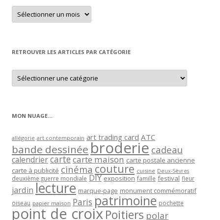
Retrouver
un
article
par
mois
RETROUVER LES ARTICLES PAR CATÉGORIE
Retrouver
les
articles
par
catégorie
MON NUAGE…
art trading card
ATC
allégorie
art contemporain
broderie
bande dessinée
cadeau
carte
carte maison
calendrier
carte postale ancienne
couture
cinéma
carte à publicité
cuisine
Deux-Sèvres
DIY
exposition
festival
famille
deuxième guerre mondiale
fleur
lecture
jardin
marque-page
monument commémoratif
patrimoine
Paris
oiseau
papier maison
pochette
point de croix
Poitiers
polar