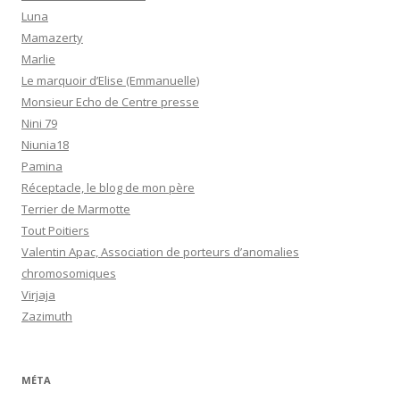
Luna
Mamazerty
Marlie
Le marquoir d’Elise (Emmanuelle)
Monsieur Echo de Centre presse
Nini 79
Niunia18
Pamina
Réceptacle, le blog de mon père
Terrier de Marmotte
Tout Poitiers
Valentin Apac, Association de porteurs d’anomalies
chromosomiques
Virjaja
Zazimuth
MÉTA