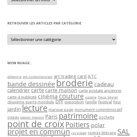
un
article
par
mois
RETROUVER LES ARTICLES PAR CATÉGORIE
Retrouver
les
articles
par
catégorie
MON NUAGE…
art trading card
ATC
allégorie
art contemporain
broderie
bande dessinée
cadeau
carte
carte maison
calendrier
carte postale ancienne
couture
cinéma
carte à publicité
cuisine
Deux-Sèvres
DIY
exposition
festival
famille
deuxième guerre mondiale
fleur
lecture
jardin
marque-page
monument commémoratif
patrimoine
Paris
oiseau
papier maison
pochette
point de croix
Poitiers
polar
projet en commun
SAL
rentrée littéraire
recyclage