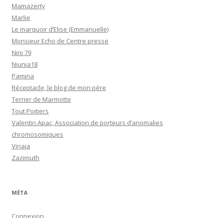
Mamazerty
Marlie
Le marquoir d’Elise (Emmanuelle)
Monsieur Echo de Centre presse
Nini 79
Niunia18
Pamina
Réceptacle, le blog de mon père
Terrier de Marmotte
Tout Poitiers
Valentin Apac, Association de porteurs d’anomalies
chromosomiques
Virjaja
Zazimuth
MÉTA
Connexion