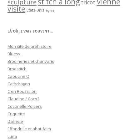
stitch a long
Vienne
sculpture
tricot
visite
États-Unis
église
LÀ OÙ JE VAIS SOUVENT…
Mon site de préhistoire
Bluesy
Brodineries et charivaris
Brodstitch
Capucine O
Cathdragon
C en Roussillon
Claudine / Coco2
Coccinelle Poitiers
Criquette
Dalinele
Effondrille et abat-faim
Luna