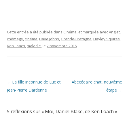
Cette entrée a été publiée dans
Cinéma
, et marquée avec
Anglet
,
chômage
,
cinéma
,
Dave Johns
,
Grande-Bretagne
,
Hayley Squires
,
Ken Loach
,
maladie
, le
2 novembre 2016
.
Navigation
←
La fille inconnue de Luc et
Abécédaire chat, neuvième
des
Jean-Pierre Dardenne
étape
→
articles
5 réflexions sur «
Moi, Daniel Blake, de Ken Loach
»