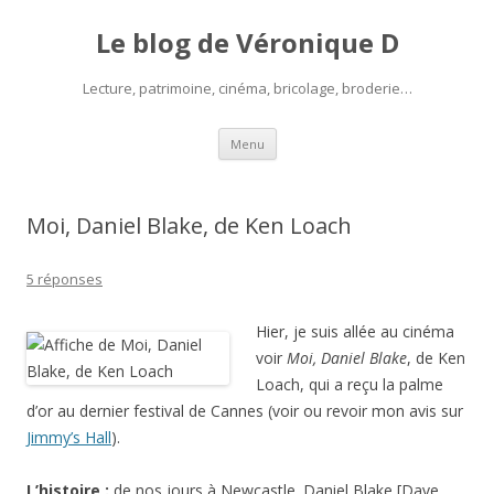
Le blog de Véronique D
Lecture, patrimoine, cinéma, bricolage, broderie…
Aller
Menu
au
contenu
Moi, Daniel Blake, de Ken Loach
5 réponses
Hier, je suis allée au cinéma
voir
Moi, Daniel Blake
, de Ken
Loach, qui a reçu la palme
d’or au dernier festival de Cannes (voir ou revoir mon avis sur
Jimmy’s Hall
).
L’histoire :
de nos jours à Newcastle. Daniel Blake [Dave