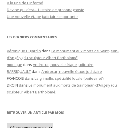
A la une de L’informé
Devine qui c’est… Histoire de prosopagnosie
Une nouvelle étape judiciaire importante
LES DERNIERS COMMENTAIRES
Véronique Dujardin
dans
Le monument aux morts de Saint-Jean-
d’Angély (du sculpteur Albert Bartholomé)
monique
dans
Androcur, nouvelle étape judiciaire
BARRIQUAULT
dans
Androcur, nouvelle étape judiciaire
FRANCOIS
dans
La grimolle, spécialité locale (poitevine?)
DROIN
dans
Le monument aux morts de Saint-Jean-d’Angély (du
sculpteur Albert Bartholomé)
RETROUVER UN ARTICLE PAR MOIS
Retrouver