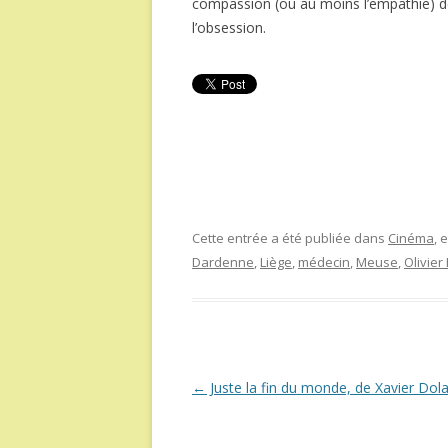
compassion (ou au moins l’empathie) de 
l’obsession.
Cette entrée a été publiée dans
Cinéma
, 
Dardenne
,
Liège
,
médecin
,
Meuse
,
Olivie
Navigation
←
Juste la fin du monde, de Xavier Dol
des
articles