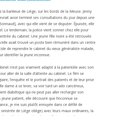
s la banlieue de Liège, sur les bords de la Meuse. Jenny
vrait avoir terminé ses consultations du jour depuis une
 Bonnaud], avec qui elle vient de se disputer. Épuisée, elle
l. Le lendemain, la police vient sonner chez elle pour
l’entrée du cabinet. Une jeune fille noire a été retrouvée
qu’elle avait trouvé un poste bien rémunéré dans un centre
écide de reprendre le cabinet du vieux généraliste malade,
ur identifier la jeune inconnue.
binet n’est pas vraiment adapté à la patientèle avec son
r aller de la salle d’attente au cabinet. Le film se
aire, l’enquête et le portrait des patients et de leur prise
ille dame à se lever, va voir tard un ado cancéreux,
ient diabétique qui ne peut pas aller recharger son
 jeune patient, elle découvre que l’inconnue se
tance, je me suis plutôt ennuyée dans ce défilé de
 sinistrée de Liège oblige) avec leurs maux ordinaires, la