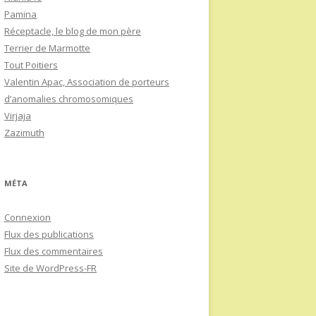
Pamina
Réceptacle, le blog de mon père
Terrier de Marmotte
Tout Poitiers
Valentin Apac, Association de porteurs
d’anomalies chromosomiques
Virjaja
Zazimuth
MÉTA
Connexion
Flux des publications
Flux des commentaires
Site de WordPress-FR