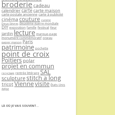
broderie
cadeau
carte
carte maison
calendrier
carte postale ancienne
carte à publicité
couture
cinéma
cuisine
deuxième guerre mondiale
Deux-Sèvres
DIY
exposition
festival
famille
fleur
lecture
jardin
marque-page
monument commémoratif
oiseau
Paris
papier maison
patrimoine
pochette
point de croix
Poitiers
polar
projet en commun
SAL
rentrée littéraire
recyclage
stitch a long
sculpture
Vienne
visite
tricot
États-Unis
église
LÀ OÙ JE VAIS SOUVENT…