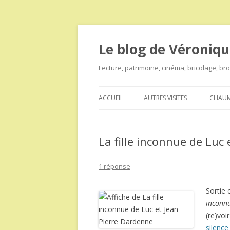
Le blog de Véroniqu
Lecture, patrimoine, cinéma, bricolage, b
ACCUEIL
AUTRES VISITES
CHAUM
La fille inconnue de Luc
1 réponse
Sortie 
inconn
(re)voi
silence