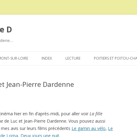
e D
roderie…
Aller
au
ONT-SUR-LOIRE
INDEX
LECTURE
POITIERS ET POITOU-CH
contenu
 et Jean-Pierre Dardenne
cinéma hier en fin d’après-midi, pour aller voir
La fille
ue
de Luc et Jean-Pierre Dardenne. Vous pouvez aussi
r mes avis sur leurs films précédents
Le gamin au vélo
,
Le
 de Lorna
,
Deux jours une nuit
.