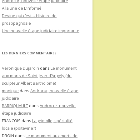
Androcur, nouvelle étape judiciaire
A la une de L’informé
Devine qui c’est… Histoire de
prosopagnosie
Une nouvelle étape judiciaire importante
LES DERNIERS COMMENTAIRES
Véronique Dujardin
dans
Le monument
aux morts de Saint-Jean-d’Angély (du
sculpteur Albert Bartholomé)
monique
dans
Androcur, nouvelle étape
judiciaire
BARRIQUAULT
dans
Androcur, nouvelle
étape judiciaire
FRANCOIS
dans
La grimolle, spécialité
locale (poitevine?)
DROIN
dans
Le monument aux morts de