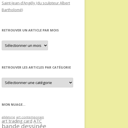
Saint-Jean-d’Angély (du sculpteur Albert
Bartholomé)
RETROUVER UN ARTICLE PAR MOIS
Retrouver
un
article
par
mois
RETROUVER LES ARTICLES PAR CATÉGORIE
Retrouver
les
articles
par
catégorie
MON NUAGE…
allégorie
art contemporain
art trading card
ATC
bande dessinée