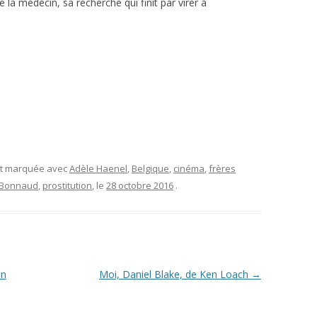
la médecin, sa recherche qui finit par virer à
et marquée avec
Adèle Haenel
,
Belgique
,
cinéma
,
frères
r Bonnaud
,
prostitution
, le
28 octobre 2016
.
an
Moi, Daniel Blake, de Ken Loach
→