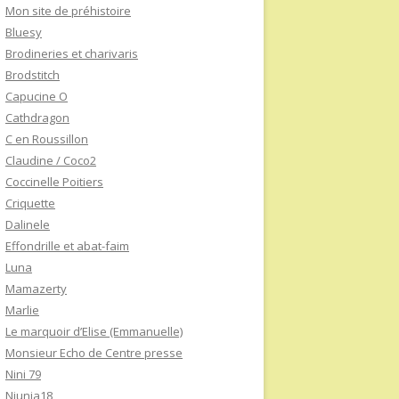
Mon site de préhistoire
Bluesy
Brodineries et charivaris
Brodstitch
Capucine O
Cathdragon
C en Roussillon
Claudine / Coco2
Coccinelle Poitiers
Criquette
Dalinele
Effondrille et abat-faim
Luna
Mamazerty
Marlie
Le marquoir d’Elise (Emmanuelle)
Monsieur Echo de Centre presse
Nini 79
Niunia18