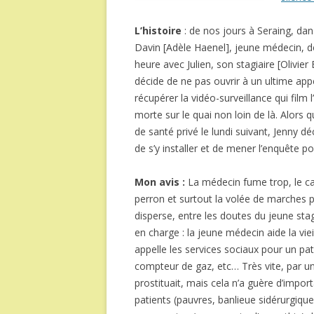
L’histoire
: de nos jours à
Seraing
, dan
Davin [Adèle Haenel], jeune médecin, de
heure avec Julien, son stagiaire [Olivier
décide de ne pas ouvrir à un ultime appe
récupérer la vidéo-surveillance qui film 
morte sur le quai non loin de là. Alors 
de santé privé le lundi suivant, Jenny d
de s’y installer et de mener l’enquête po
Mon avis :
La médecin fume trop, le ca
perron et surtout la volée de marches pou
disperse, entre les doutes du jeune stagi
en charge : la jeune médecin aide la vie
appelle les services sociaux pour un pat
compteur de gaz, etc… Très vite, par un
prostituait, mais cela n’a guère d’impor
patients (pauvres, banlieue sidérurgique