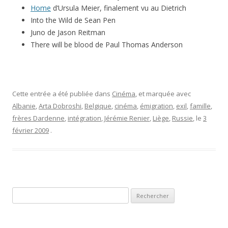
Home
d’Ursula Meier, finalement vu au Dietrich
Into the Wild de Sean Pen
Juno de Jason Reitman
There will be blood de Paul Thomas Anderson
Cette entrée a été publiée dans
Cinéma
, et marquée avec
Albanie
,
Arta Dobroshi
,
Belgique
,
cinéma
,
émigration
,
exil
,
famille
,
frères Dardenne
,
intégration
,
Jérémie Renier
,
Liège
,
Russie
, le
3
février 2009
.
Rechercher :