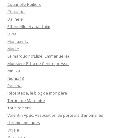
Coccinelle Poitiers
Criquette
Dalinele
Effondrille et abat-faim
Luna
Mamazerty
Marlie
Le marquoir d’Elise (Emmanuelle)
Monsieur Echo de Centre presse
Nini 79
Niunia18
Pamina
Réceptacle, le blog de mon père
Terrier de Marmotte
Tout Poitiers
Valentin Apac, Association de porteurs d’anomalies
chromosomiques
Virjaja
Zazimuth