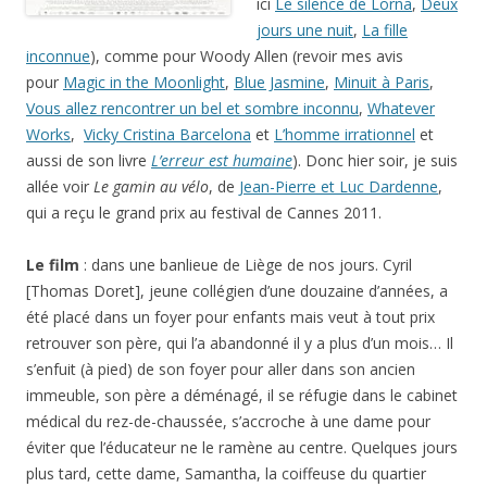
ici
Le silence de Lorna
,
Deux
jours une nuit
,
La fille
inconnue
), comme pour Woody Allen (revoir mes avis
pour
Magic in the Moonlight
,
Blue Jasmine
,
Minuit à Paris
,
Vous allez rencontrer un bel et sombre inconnu
,
Whatever
Works
,
Vicky Cristina Barcelona
et
L’homme irrationnel
et
aussi de son livre
L’erreur est humaine
). Donc hier soir, je suis
allée voir
Le gamin au vélo
, de
Jean-Pierre et Luc Dardenne
,
qui a reçu le grand prix au festival de Cannes 2011.
Le film
: dans une banlieue de Liège de nos jours. Cyril
[Thomas Doret], jeune collégien d’une douzaine d’années, a
été placé dans un foyer pour enfants mais veut à tout prix
retrouver son père, qui l’a abandonné il y a plus d’un mois… Il
s’enfuit (à pied) de son foyer pour aller dans son ancien
immeuble, son père a déménagé, il se réfugie dans le cabinet
médical du rez-de-chaussée, s’accroche à une dame pour
éviter que l’éducateur ne le ramène au centre. Quelques jours
plus tard, cette dame, Samantha, la coiffeuse du quartier