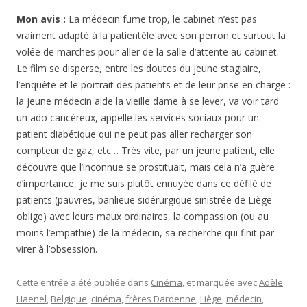
Mon avis :
La médecin fume trop, le cabinet n’est pas
vraiment adapté à la patientèle avec son perron et surtout la
volée de marches pour aller de la salle d’attente au cabinet.
Le film se disperse, entre les doutes du jeune stagiaire,
l’enquête et le portrait des patients et de leur prise en charge :
la jeune médecin aide la vieille dame à se lever, va voir tard
un ado cancéreux, appelle les services sociaux pour un
patient diabétique qui ne peut pas aller recharger son
compteur de gaz, etc… Très vite, par un jeune patient, elle
découvre que l’inconnue se prostituait, mais cela n’a guère
d’importance, je me suis plutôt ennuyée dans ce défilé de
patients (pauvres, banlieue sidérurgique sinistrée de Liège
oblige) avec leurs maux ordinaires, la compassion (ou au
moins l’empathie) de la médecin, sa recherche qui finit par
virer à l’obsession.
Cette entrée a été publiée dans
Cinéma
, et marquée avec
Adèle
Haenel
,
Belgique
,
cinéma
,
frères Dardenne
,
Liège
,
médecin
,