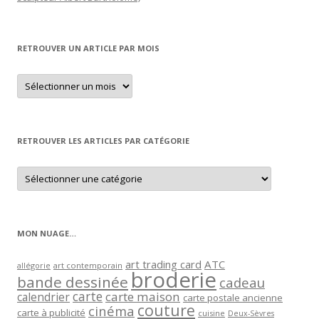
RETROUVER UN ARTICLE PAR MOIS
Retrouver
un
article
par
mois
RETROUVER LES ARTICLES PAR CATÉGORIE
Retrouver
les
articles
par
catégorie
MON NUAGE…
art trading card
ATC
allégorie
art contemporain
broderie
bande dessinée
cadeau
carte
carte maison
calendrier
carte postale ancienne
couture
cinéma
carte à publicité
cuisine
Deux-Sèvres