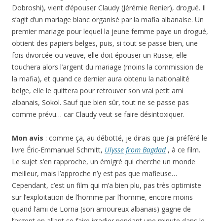
Dobroshi), vient d’épouser Claudy (Jérémie Renier), drogué. Il
s’agit d’un mariage blanc organisé par la mafia albanaise. Un
premier mariage pour lequel la jeune femme paye un drogué,
obtient des papiers belges, puis, si tout se passe bien, une
fois divorcée ou veuve, elle doit épouser un Russe, elle
touchera alors l’argent du mariage (moins la commission de
la mafia), et quand ce dernier aura obtenu la nationalité
belge, elle le quittera pour retrouver son vrai petit ami
albanais, Sokol. Sauf que bien sûr, tout ne se passe pas
comme prévu… car Claudy veut se faire désintoxiquer.
Mon avis
: comme ça, au débotté, je dirais que j’ai préféré le
livre Éric-Emmanuel Schmitt,
Ulysse from Bagdad
, à ce film.
Le sujet s’en rapproche, un émigré qui cherche un monde
meilleur, mais l’approche n’y est pas que mafieuse…
Cependant, c’est un film qui m’a bien plu, pas très optimiste
sur l’exploitation de l’homme par l’homme, encore moins
quand l’ami de Lorna (son amoureux albanais) gagne de
l’argent en allant se faire irradier pendant une minute dans le