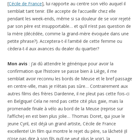
[
Cécile de France
], lui rapporte au centre son vélo auquel il
semblait tant tenir. Elle accepte de l’accueillir chez elle
pendant les week-ends, même si sa douleur de se voir rejeté
par son père est insupportable… et qu’il n’est pas question de
la mère (décédée, comme la grand-mère évoquée dans une
petite phrase?). Acceptera-t-il l’amitié de cette femme ou
cèdera-t-il aux avances du dealer du quartier?
Mon avis
: j’ai dû attendre le générique pour avoir la
confirmation que l’histoire se passe bien à Liège, il me
semblait avoir reconnu les bords de Meuse et le bref passage
en centre-ville, mais je n’étais pas sûre… Contrairement aux
autres films des frères Dardenne, il ne pleut pas cette fois-ci
en Belgique! Cela ne rend pas cette cité plus gaie, mais la
promenade finale à vélo au bord de la Meuse (reprise sur
l’affiche) en est bien plus jolie… Thomas Doret, qui joue le
jeune Cyril, est déjà un grand artiste, Cécile de France
excellente! Un film qui montre le rejet du père, sa lâcheté (il
n’ose pas dire à son fils qu’il ne veut plus le voir), la