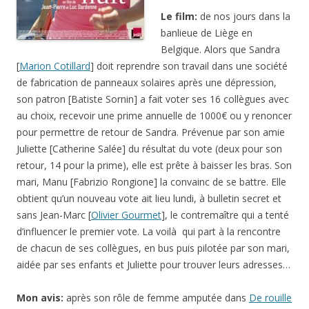
Le film:
de nos jours dans la
banlieue de Liège en
Belgique. Alors que Sandra
[
Marion Cotillard
] doit reprendre son travail dans une société
de fabrication de panneaux solaires après une dépression,
son patron [Batiste Sornin] a fait voter ses 16 collègues avec
au choix, recevoir une prime annuelle de 1000€ ou y renoncer
pour permettre de retour de Sandra. Prévenue par son amie
Juliette [Catherine Salée] du résultat du vote (deux pour son
retour, 14 pour la prime), elle est prête à baisser les bras. Son
mari, Manu [Fabrizio Rongione] la convainc de se battre. Elle
obtient qu’un nouveau vote ait lieu lundi, à bulletin secret et
sans Jean-Marc [
Olivier Gourmet
], le contremaître qui a tenté
d’influencer le premier vote. La voilà qui part à la rencontre
de chacun de ses collègues, en bus puis pilotée par son mari,
aidée par ses enfants et Juliette pour trouver leurs adresses…
Mon avis:
après son rôle de femme amputée dans
De rouille