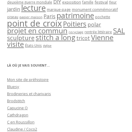
DIY
exposition
festival
famille
deuxième guerre mondiale
fleur
lecture
jardin
marque-page
monument commémoratif
patrimoine
Paris
oiseau
papier maison
pochette
point de croix
Poitiers
polar
projet en commun
SAL
rentrée littéraire
recyclage
stitch a long
Vienne
sculpture
tricot
visite
États-Unis
église
LÀ OÙ JE VAIS SOUVENT…
Mon site de préhistoire
Bluesy
Brodineries et charivaris
Brodstitch
Capucine O
Cathdragon
C en Roussillon
Claudine / Coco2