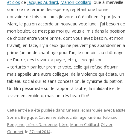
et d’os
de
Jacques Audiard
,
Marion Cotillard
joue à merveille
son rôle de femme désespérée, répétant une bonne
douzaine de fois son laïus (le vote a été influencé par Jean-
Marc, le patron accorde un nouveau vote lundi, j’ai besoin de
mon boulot, ce n’est pas moi qui vous ai mis dans la position
de choisir entre votre prime, dont vous avez besoin, et mon
travail), en face, il y a ceux qui ne peuvent pas abandonner la
prime (un an de chauffage pour l’un, le conjoint au chômage
de l’autre, des travaux à payer, etc.), ceux qui sont
« torturés » par leur premier vote, celle qui refuse d’ouvrir
mais appelle une autre collègue, de la violence qui éclate, un
tableau social dur et sans concession, le cynisme du patron…
Un film pessimiste sur le rapport à l’autre, la solidarité et le
« vivre ensemble », mais un très beau film!
Cette entrée a été publiée dans
Cinéma
, et marquée avec
Batiste
Sornin
,
Belgique
,
Catherine Salée
,
chômage
,
cinéma
,
Fabrizio
Rongione
,
frères Dardenne
,
Liège
,
Marion Cotillard
,
Olivier
Gourmet
, le
27 mai 2014
.