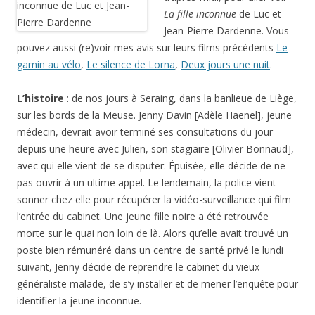
La fille inconnue
de Luc et
Jean-Pierre Dardenne. Vous
pouvez aussi (re)voir mes avis sur leurs films précédents
Le
gamin au vélo
,
Le silence de Lorna
,
Deux jours une nuit
.
L’histoire
: de nos jours à
Seraing
, dans la banlieue de Liège,
sur les bords de la Meuse. Jenny Davin [Adèle Haenel], jeune
médecin, devrait avoir terminé ses consultations du jour
depuis une heure avec Julien, son stagiaire [Olivier Bonnaud],
avec qui elle vient de se disputer. Épuisée, elle décide de ne
pas ouvrir à un ultime appel. Le lendemain, la police vient
sonner chez elle pour récupérer la vidéo-surveillance qui film
l’entrée du cabinet. Une jeune fille noire a été retrouvée
morte sur le quai non loin de là. Alors qu’elle avait trouvé un
poste bien rémunéré dans un centre de santé privé le lundi
suivant, Jenny décide de reprendre le cabinet du vieux
généraliste malade, de s’y installer et de mener l’enquête pour
identifier la jeune inconnue.