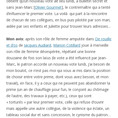
obtient qu’un nouveau vote ait lieu lundi, à bulletin secret et
sans Jean-Marc [
Olivier Gourmet
], le contremaître qui a tenté
d’influencer le premier vote. La voilà qui part à la rencontre
de chacun de ses collègues, en bus puis pilotée par son mari,
aidée par ses enfants et Juliette pour trouver leurs adresses…
Mon avis:
après son rôle de femme amputée dans
De rouille
et d’os
de
Jacques Audiard
,
Marion Cotillard
joue à merveille
son rôle de femme désespérée, répétant une bonne
douzaine de fois son laïus (le vote a été influencé par Jean-
Marc, le patron accorde un nouveau vote lundi, j’ai besoin de
mon boulot, ce n’est pas moi qui vous ai mis dans la position
de choisir entre votre prime, dont vous avez besoin, et mon
travail), en face, il y a ceux qui ne peuvent pas abandonner la
prime (un an de chauffage pour l’un, le conjoint au chômage
de l’autre, des travaux à payer, etc.), ceux qui sont
« torturés » par leur premier vote, celle qui refuse d’ouvrir
mais appelle une autre collègue, de la violence qui éclate, un
tableau social dur et sans concession, le cynisme du patron…