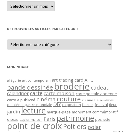
Retrouver
un
article
par
mois
RETROUVER LES ARTICLES PAR CATÉGORIE
Retrouver
les
articles
par
catégorie
MON NUAGE…
art trading card
ATC
allégorie
art contemporain
broderie
bande dessinée
cadeau
carte
carte maison
calendrier
carte postale ancienne
couture
cinéma
carte à publicité
cuisine
Deux-Sèvres
DIY
exposition
festival
famille
deuxième guerre mondiale
fleur
lecture
jardin
marque-page
monument commémoratif
patrimoine
Paris
oiseau
papier maison
pochette
point de croix
Poitiers
polar