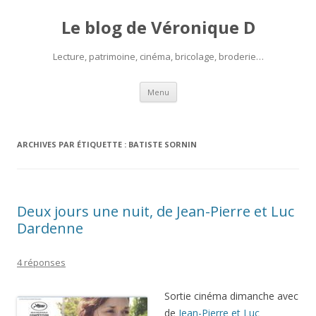
Le blog de Véronique D
Lecture, patrimoine, cinéma, bricolage, broderie…
Aller
Menu
au
contenu
ARCHIVES PAR ÉTIQUETTE :
BATISTE SORNIN
Deux jours une nuit, de Jean-Pierre et Luc
Dardenne
4 réponses
Sortie cinéma dimanche avec
de
Jean-Pierre et Luc