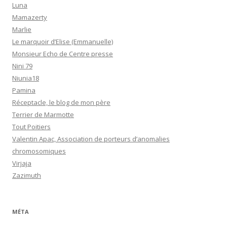
Luna
Mamazerty
Marlie
Le marquoir d’Elise (Emmanuelle)
Monsieur Echo de Centre presse
Nini 79
Niunia18
Pamina
Réceptacle, le blog de mon père
Terrier de Marmotte
Tout Poitiers
Valentin Apac, Association de porteurs d’anomalies
chromosomiques
Virjaja
Zazimuth
MÉTA