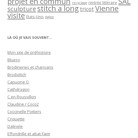
projet en commun
SAL
rentrée littéraire
recyclage
stitch a long
Vienne
sculpture
tricot
visite
États-Unis
église
LÀ OÙ JE VAIS SOUVENT…
Mon site de préhistoire
Bluesy
Brodineries et charivaris
Brodstitch
Capucine O
Cathdragon
C en Roussillon
Claudine / Coco2
Coccinelle Poitiers
Criquette
Dalinele
Effondrille et abat-faim