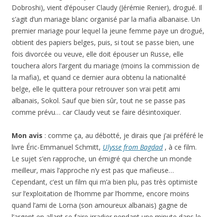
Dobroshi), vient d’épouser Claudy (Jérémie Renier), drogué. Il
s’agit d’un mariage blanc organisé par la mafia albanaise. Un
premier mariage pour lequel la jeune femme paye un drogué,
obtient des papiers belges, puis, si tout se passe bien, une
fois divorcée ou veuve, elle doit épouser un Russe, elle
touchera alors l’argent du mariage (moins la commission de
la mafia), et quand ce dernier aura obtenu la nationalité
belge, elle le quittera pour retrouver son vrai petit ami
albanais, Sokol. Sauf que bien sûr, tout ne se passe pas
comme prévu… car Claudy veut se faire désintoxiquer.
Mon avis
: comme ça, au débotté, je dirais que j’ai préféré le
livre Éric-Emmanuel Schmitt,
Ulysse from Bagdad
, à ce film.
Le sujet s’en rapproche, un émigré qui cherche un monde
meilleur, mais l’approche n’y est pas que mafieuse…
Cependant, c’est un film qui m’a bien plu, pas très optimiste
sur l’exploitation de l’homme par l’homme, encore moins
quand l’ami de Lorna (son amoureux albanais) gagne de
l’argent en allant se faire irradier pendant une minute dans le