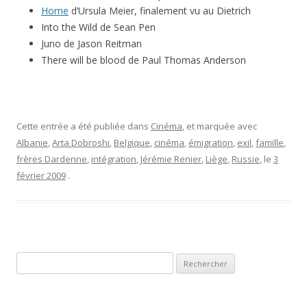
Home
d’Ursula Meier, finalement vu au Dietrich
Into the Wild de Sean Pen
Juno de Jason Reitman
There will be blood de Paul Thomas Anderson
Cette entrée a été publiée dans
Cinéma
, et marquée avec
Albanie
,
Arta Dobroshi
,
Belgique
,
cinéma
,
émigration
,
exil
,
famille
,
frères Dardenne
,
intégration
,
Jérémie Renier
,
Liège
,
Russie
, le
3
février 2009
.
Rechercher :