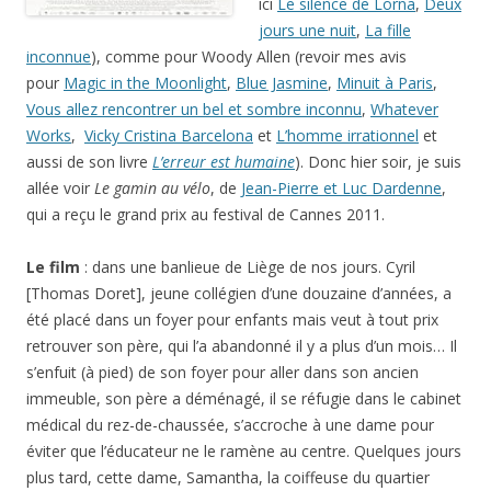
ici
Le silence de Lorna
,
Deux
jours une nuit
,
La fille
inconnue
), comme pour Woody Allen (revoir mes avis
pour
Magic in the Moonlight
,
Blue Jasmine
,
Minuit à Paris
,
Vous allez rencontrer un bel et sombre inconnu
,
Whatever
Works
,
Vicky Cristina Barcelona
et
L’homme irrationnel
et
aussi de son livre
L’erreur est humaine
). Donc hier soir, je suis
allée voir
Le gamin au vélo
, de
Jean-Pierre et Luc Dardenne
,
qui a reçu le grand prix au festival de Cannes 2011.
Le film
: dans une banlieue de Liège de nos jours. Cyril
[Thomas Doret], jeune collégien d’une douzaine d’années, a
été placé dans un foyer pour enfants mais veut à tout prix
retrouver son père, qui l’a abandonné il y a plus d’un mois… Il
s’enfuit (à pied) de son foyer pour aller dans son ancien
immeuble, son père a déménagé, il se réfugie dans le cabinet
médical du rez-de-chaussée, s’accroche à une dame pour
éviter que l’éducateur ne le ramène au centre. Quelques jours
plus tard, cette dame, Samantha, la coiffeuse du quartier