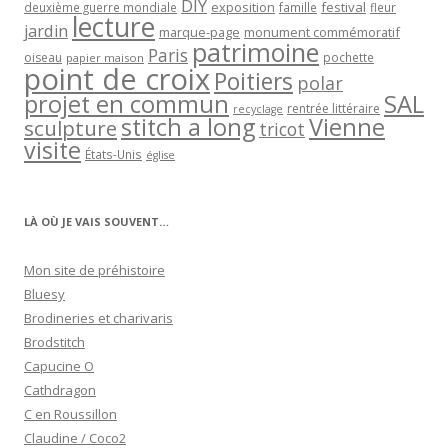
DIY
exposition
festival
famille
deuxième guerre mondiale
fleur
lecture
jardin
marque-page
monument commémoratif
patrimoine
Paris
oiseau
papier maison
pochette
point de croix
Poitiers
polar
projet en commun
SAL
rentrée littéraire
recyclage
stitch a long
Vienne
sculpture
tricot
visite
États-Unis
église
LÀ OÙ JE VAIS SOUVENT…
Mon site de préhistoire
Bluesy
Brodineries et charivaris
Brodstitch
Capucine O
Cathdragon
C en Roussillon
Claudine / Coco2