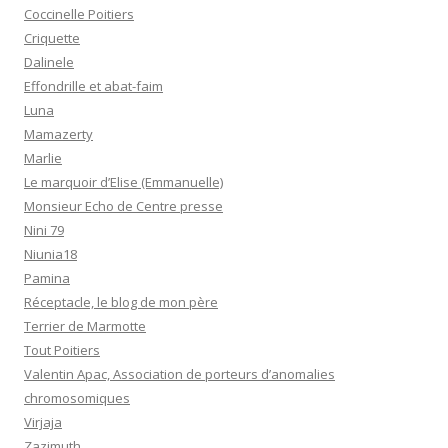
Coccinelle Poitiers
Criquette
Dalinele
Effondrille et abat-faim
Luna
Mamazerty
Marlie
Le marquoir d’Elise (Emmanuelle)
Monsieur Echo de Centre presse
Nini 79
Niunia18
Pamina
Réceptacle, le blog de mon père
Terrier de Marmotte
Tout Poitiers
Valentin Apac, Association de porteurs d’anomalies
chromosomiques
Virjaja
Zazimuth