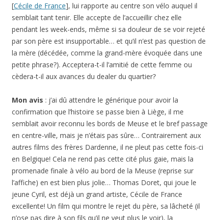
[
Cécile de France
], lui rapporte au centre son vélo auquel il
semblait tant tenir. Elle accepte de l’accueillir chez elle
pendant les week-ends, même si sa douleur de se voir rejeté
par son père est insupportable… et qu’il n’est pas question de
la mère (décédée, comme la grand-mère évoquée dans une
petite phrase?). Acceptera-t-il l’amitié de cette femme ou
cèdera-t-il aux avances du dealer du quartier?
Mon avis
: j’ai dû attendre le générique pour avoir la
confirmation que l’histoire se passe bien à Liège, il me
semblait avoir reconnu les bords de Meuse et le bref passage
en centre-ville, mais je n’étais pas sûre… Contrairement aux
autres films des frères Dardenne, il ne pleut pas cette fois-ci
en Belgique! Cela ne rend pas cette cité plus gaie, mais la
promenade finale à vélo au bord de la Meuse (reprise sur
l’affiche) en est bien plus jolie… Thomas Doret, qui joue le
jeune Cyril, est déjà un grand artiste, Cécile de France
excellente! Un film qui montre le rejet du père, sa lâcheté (il
n’ose pas dire à son fils qu’il ne veut plus le voir), la