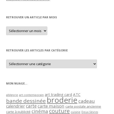
RETROUVER UN ARTICLE PAR MOIS
Retrouver
un
article
par
mois
RETROUVER LES ARTICLES PAR CATÉGORIE
Retrouver
les
articles
par
catégorie
MON NUAGE…
art trading card
ATC
allégorie
art contemporain
broderie
bande dessinée
cadeau
carte
carte maison
calendrier
carte postale ancienne
couture
cinéma
carte à publicité
cuisine
Deux-Sèvres