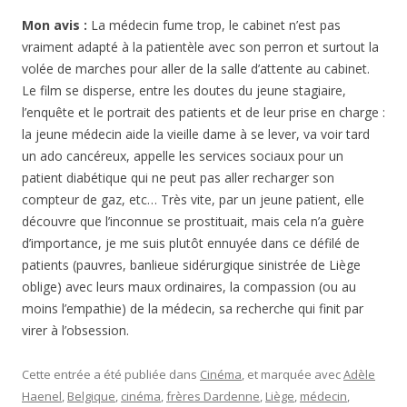
Mon avis :
La médecin fume trop, le cabinet n’est pas
vraiment adapté à la patientèle avec son perron et surtout la
volée de marches pour aller de la salle d’attente au cabinet.
Le film se disperse, entre les doutes du jeune stagiaire,
l’enquête et le portrait des patients et de leur prise en charge :
la jeune médecin aide la vieille dame à se lever, va voir tard
un ado cancéreux, appelle les services sociaux pour un
patient diabétique qui ne peut pas aller recharger son
compteur de gaz, etc… Très vite, par un jeune patient, elle
découvre que l’inconnue se prostituait, mais cela n’a guère
d’importance, je me suis plutôt ennuyée dans ce défilé de
patients (pauvres, banlieue sidérurgique sinistrée de Liège
oblige) avec leurs maux ordinaires, la compassion (ou au
moins l’empathie) de la médecin, sa recherche qui finit par
virer à l’obsession.
Cette entrée a été publiée dans
Cinéma
, et marquée avec
Adèle
Haenel
,
Belgique
,
cinéma
,
frères Dardenne
,
Liège
,
médecin
,