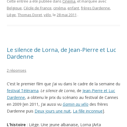
Cette entrée a été publiée dans
Cinéma
, et marquée avec
Belgique
,
Cécile de France
,
cinéma
,
enfant
,
frères Dardenne
,
Liège
,
Thomas Doret
,
vélo
, le
28 mai 2011
.
Le silence de Lorna, de Jean-Pierre et Luc
Dardenne
2 réponses
C’est le premier film que j’ai vu dans le cadre de la semaine du
festival Télérama
.
Le silence de Lorna
, de
Jean-Pierre et Luc
Dardenne
, a obtenu le prix du scénario au festival de Cannes
en 2009 [en 2011, j’ai aussi vu
Gamin au vélo
des frères
Dardenne puis
Deux jours une nuit
,
La fille inconnue
].
L’histoire
: Liège. Une jeune albanaise, Lorna (Arta