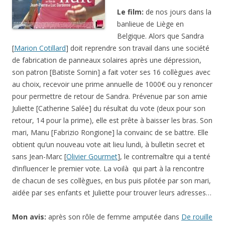
Le film:
de nos jours dans la
banlieue de Liège en
Belgique. Alors que Sandra
[
Marion Cotillard
] doit reprendre son travail dans une société
de fabrication de panneaux solaires après une dépression,
son patron [Batiste Sornin] a fait voter ses 16 collègues avec
au choix, recevoir une prime annuelle de 1000€ ou y renoncer
pour permettre de retour de Sandra. Prévenue par son amie
Juliette [Catherine Salée] du résultat du vote (deux pour son
retour, 14 pour la prime), elle est prête à baisser les bras. Son
mari, Manu [Fabrizio Rongione] la convainc de se battre. Elle
obtient qu’un nouveau vote ait lieu lundi, à bulletin secret et
sans Jean-Marc [
Olivier Gourmet
], le contremaître qui a tenté
d’influencer le premier vote. La voilà qui part à la rencontre
de chacun de ses collègues, en bus puis pilotée par son mari,
aidée par ses enfants et Juliette pour trouver leurs adresses…
Mon avis:
après son rôle de femme amputée dans
De rouille