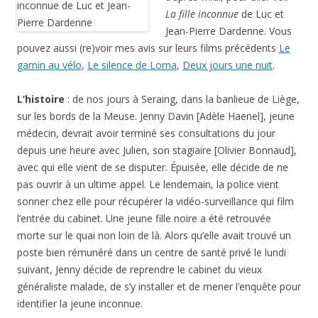
La fille inconnue
de Luc et
Jean-Pierre Dardenne. Vous
pouvez aussi (re)voir mes avis sur leurs films précédents
Le
gamin au vélo
,
Le silence de Lorna
,
Deux jours une nuit
.
L’histoire
: de nos jours à
Seraing
, dans la banlieue de Liège,
sur les bords de la Meuse. Jenny Davin [Adèle Haenel], jeune
médecin, devrait avoir terminé ses consultations du jour
depuis une heure avec Julien, son stagiaire [Olivier Bonnaud],
avec qui elle vient de se disputer. Épuisée, elle décide de ne
pas ouvrir à un ultime appel. Le lendemain, la police vient
sonner chez elle pour récupérer la vidéo-surveillance qui film
l’entrée du cabinet. Une jeune fille noire a été retrouvée
morte sur le quai non loin de là. Alors qu’elle avait trouvé un
poste bien rémunéré dans un centre de santé privé le lundi
suivant, Jenny décide de reprendre le cabinet du vieux
généraliste malade, de s’y installer et de mener l’enquête pour
identifier la jeune inconnue.