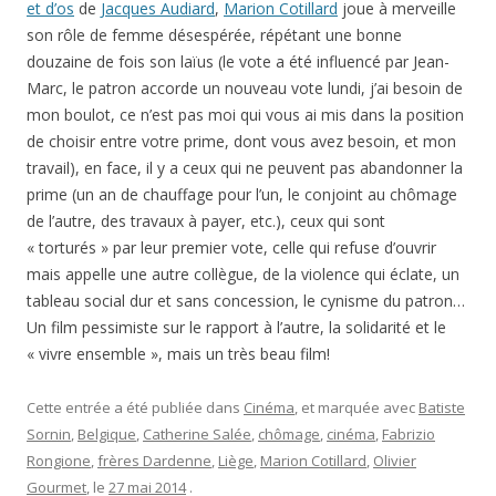
et d’os
de
Jacques Audiard
,
Marion Cotillard
joue à merveille
son rôle de femme désespérée, répétant une bonne
douzaine de fois son laïus (le vote a été influencé par Jean-
Marc, le patron accorde un nouveau vote lundi, j’ai besoin de
mon boulot, ce n’est pas moi qui vous ai mis dans la position
de choisir entre votre prime, dont vous avez besoin, et mon
travail), en face, il y a ceux qui ne peuvent pas abandonner la
prime (un an de chauffage pour l’un, le conjoint au chômage
de l’autre, des travaux à payer, etc.), ceux qui sont
« torturés » par leur premier vote, celle qui refuse d’ouvrir
mais appelle une autre collègue, de la violence qui éclate, un
tableau social dur et sans concession, le cynisme du patron…
Un film pessimiste sur le rapport à l’autre, la solidarité et le
« vivre ensemble », mais un très beau film!
Cette entrée a été publiée dans
Cinéma
, et marquée avec
Batiste
Sornin
,
Belgique
,
Catherine Salée
,
chômage
,
cinéma
,
Fabrizio
Rongione
,
frères Dardenne
,
Liège
,
Marion Cotillard
,
Olivier
Gourmet
, le
27 mai 2014
.