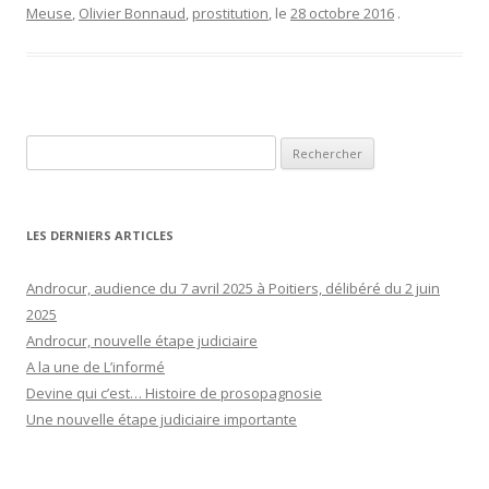
Meuse
,
Olivier Bonnaud
,
prostitution
, le
28 octobre 2016
.
Rechercher :
LES DERNIERS ARTICLES
Androcur, audience du 7 avril 2025 à Poitiers, délibéré du 2 juin
2025
Androcur, nouvelle étape judiciaire
A la une de L’informé
Devine qui c’est… Histoire de prosopagnosie
Une nouvelle étape judiciaire importante