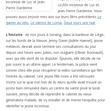
La fille inconnue
de Luc et
Jean-Pierre Dardenne. Vous
pouvez aussi (re)voir mes avis sur leurs films précédents
Le
gamin au vélo
,
Le silence de Lorna
,
Deux jours une nuit
.
L’histoire
: de nos jours à
Seraing
, dans la banlieue de Liège,
sur les bords de la Meuse. Jenny Davin [Adèle Haenel], jeune
médecin, devrait avoir terminé ses consultations du jour
depuis une heure avec Julien, son stagiaire [Olivier Bonnaud],
avec qui elle vient de se disputer. Épuisée, elle décide de ne
pas ouvrir à un ultime appel. Le lendemain, la police vient
sonner chez elle pour récupérer la vidéo-surveillance qui film
l’entrée du cabinet. Une jeune fille noire a été retrouvée
morte sur le quai non loin de là. Alors qu’elle avait trouvé un
poste bien rémunéré dans un centre de santé privé le lundi
suivant, Jenny décide de reprendre le cabinet du vieux
généraliste malade, de s’y installer et de mener l’enquête pour
identifier la jeune inconnue.