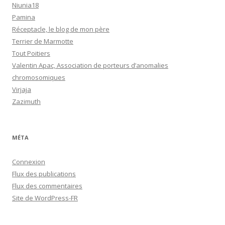
Niunia18
Pamina
Réceptacle, le blog de mon père
Terrier de Marmotte
Tout Poitiers
Valentin Apac, Association de porteurs d’anomalies
chromosomiques
Virjaja
Zazimuth
MÉTA
Connexion
Flux des publications
Flux des commentaires
Site de WordPress-FR