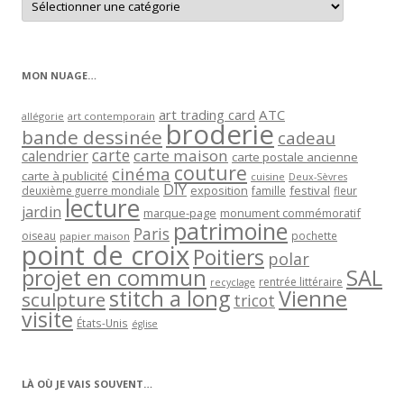
les
articles
par
catégorie
MON NUAGE…
art trading card
ATC
allégorie
art contemporain
broderie
bande dessinée
cadeau
carte
carte maison
calendrier
carte postale ancienne
couture
cinéma
carte à publicité
cuisine
Deux-Sèvres
DIY
exposition
festival
famille
deuxième guerre mondiale
fleur
lecture
jardin
marque-page
monument commémoratif
patrimoine
Paris
oiseau
papier maison
pochette
point de croix
Poitiers
polar
projet en commun
SAL
rentrée littéraire
recyclage
stitch a long
Vienne
sculpture
tricot
visite
États-Unis
église
LÀ OÙ JE VAIS SOUVENT…