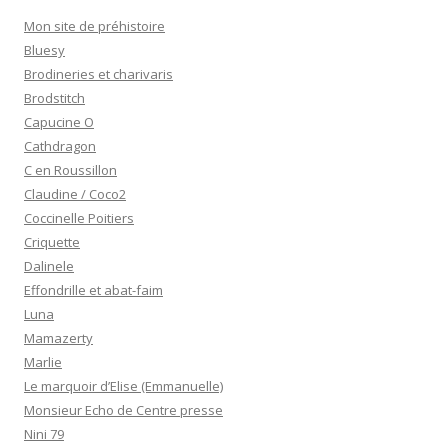
Mon site de préhistoire
Bluesy
Brodineries et charivaris
Brodstitch
Capucine O
Cathdragon
C en Roussillon
Claudine / Coco2
Coccinelle Poitiers
Criquette
Dalinele
Effondrille et abat-faim
Luna
Mamazerty
Marlie
Le marquoir d’Elise (Emmanuelle)
Monsieur Echo de Centre presse
Nini 79