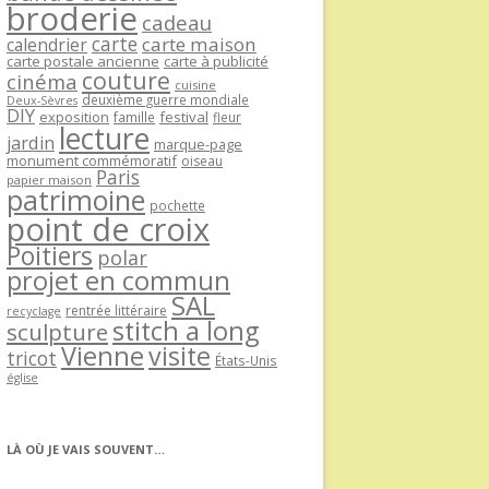
broderie
cadeau
carte
carte maison
calendrier
carte postale ancienne
carte à publicité
couture
cinéma
cuisine
deuxième guerre mondiale
Deux-Sèvres
DIY
exposition
festival
famille
fleur
lecture
jardin
marque-page
monument commémoratif
oiseau
Paris
papier maison
patrimoine
pochette
point de croix
Poitiers
polar
projet en commun
SAL
rentrée littéraire
recyclage
stitch a long
sculpture
Vienne
visite
tricot
États-Unis
église
LÀ OÙ JE VAIS SOUVENT…