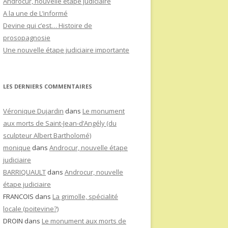
Androcur, nouvelle étape judiciaire
A la une de L’informé
Devine qui c’est… Histoire de
prosopagnosie
Une nouvelle étape judiciaire importante
LES DERNIERS COMMENTAIRES
Véronique Dujardin
dans
Le monument
aux morts de Saint-Jean-d’Angély (du
sculpteur Albert Bartholomé)
monique
dans
Androcur, nouvelle étape
judiciaire
BARRIQUAULT
dans
Androcur, nouvelle
étape judiciaire
FRANCOIS
dans
La grimolle, spécialité
locale (poitevine?)
DROIN
dans
Le monument aux morts de