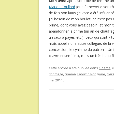
Mon avis:
après son rôle de femme 
Marion Cotillard
joue à merveille son r
de fois son laïus (le vote a été influen
j’ai besoin de mon boulot, ce n’est pas 
prime, dont vous avez besoin, et mon tra
abandonner la prime (un an de chauffage
travaux à payer, etc.), ceux qui sont « t
mais appelle une autre collègue, de la v
concession, le cynisme du patron… Un film
« vivre ensemble », mais un très beau fi
Cette entrée a été publiée dans
Cinéma
, 
chômage
,
cinéma
,
Fabrizio Rongione
,
frèr
mai 2014
.