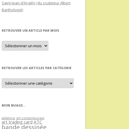
Saint-Jean-d’Angély (du sculpteur Albert
Bartholomé)
RETROUVER UN ARTICLE PAR MOIS
Retrouver
un
article
par
mois
RETROUVER LES ARTICLES PAR CATÉGORIE
Retrouver
les
articles
par
catégorie
MON NUAGE…
allégorie
art contemporain
art trading card
ATC
bande dessinée