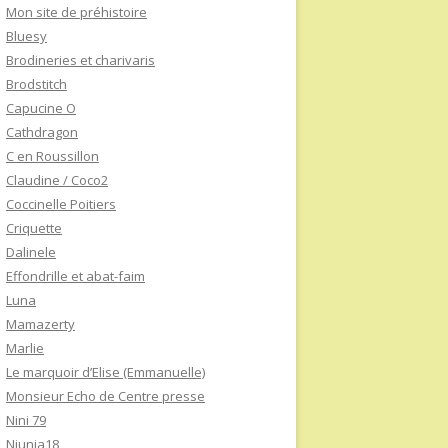
Mon site de préhistoire
Bluesy
Brodineries et charivaris
Brodstitch
Capucine O
Cathdragon
C en Roussillon
Claudine / Coco2
Coccinelle Poitiers
Criquette
Dalinele
Effondrille et abat-faim
Luna
Mamazerty
Marlie
Le marquoir d’Elise (Emmanuelle)
Monsieur Echo de Centre presse
Nini 79
Niunia18