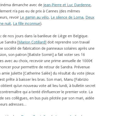
 cinéma dimanche avec de
Jean-Pierre et Luc Dardenne
,
nalement n’a pas eu de prix à Cannes (des mêmes
teurs, revoir
Le gamin au vélo
,
Le silence de Lorna
,
Deux
ne nuit
,
La fille inconnue
).
m:
de nos jours dans la banlieue de Liège en Belgique.
ue Sandra [
Marion Cotillard
] doit reprendre son travail
e société de fabrication de panneaux solaires après une
ion, son patron [Batiste Sornin] a fait voter ses 16
es avec au choix, recevoir une prime annuelle de 1000€
enoncer pour permettre de retour de Sandra. Prévenue
 amie Juliette [Catherine Salée] du résultat du vote (deux
 est prête à baisser les bras. Son mari, Manu [Fabrizio
obtient qu’un nouveau vote ait lieu lundi, à bulletin secret
e contremaître qui a tenté d’influencer le premier vote. La
de ses collègues, en bus puis pilotée par son mari, aidée
 leurs adresses…