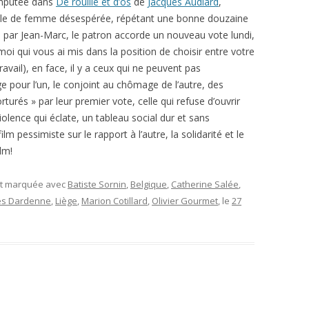
amputée dans
De rouille et d’os
de
Jacques Audiard
,
ôle de femme désespérée, répétant une bonne douzaine
cé par Jean-Marc, le patron accorde un nouveau vote lundi,
moi qui vous ai mis dans la position de choisir entre votre
vail), en face, il y a ceux qui ne peuvent pas
 pour l’un, le conjoint au chômage de l’autre, des
orturés » par leur premier vote, celle qui refuse d’ouvrir
iolence qui éclate, un tableau social dur et sans
 pessimiste sur le rapport à l’autre, la solidarité et le
lm!
et marquée avec
Batiste Sornin
,
Belgique
,
Catherine Salée
,
es Dardenne
,
Liège
,
Marion Cotillard
,
Olivier Gourmet
, le
27