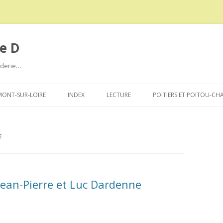
e D
roderie…
Aller
au
ONT-SUR-LOIRE
INDEX
LECTURE
POITIERS ET POITOU-CH
contenu
E
Jean-Pierre et Luc Dardenne