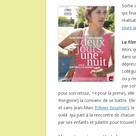
Sortie
qui fi
réalisa
jours u
Le fil
Alors q
dans un
dépress
collègu
ou y r
par son
pour son retour, 14 pour la prime), elle
Rongione] la convainc de se battre. Elle 
et sans Jean-Marc [
Olivier Gourmet
], l
voilà qui part à la rencontre de chacun 
par ses enfants et Juliette pour trouver