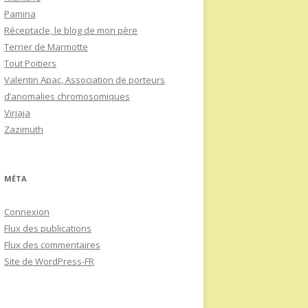
Pamina
Réceptacle, le blog de mon père
Terrier de Marmotte
Tout Poitiers
Valentin Apac, Association de porteurs
d’anomalies chromosomiques
Virjaja
Zazimuth
MÉTA
Connexion
Flux des publications
Flux des commentaires
Site de WordPress-FR