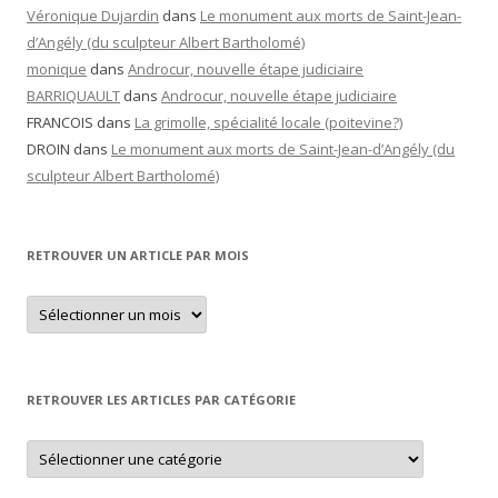
Véronique Dujardin
dans
Le monument aux morts de Saint-Jean-
d’Angély (du sculpteur Albert Bartholomé)
monique
dans
Androcur, nouvelle étape judiciaire
BARRIQUAULT
dans
Androcur, nouvelle étape judiciaire
FRANCOIS
dans
La grimolle, spécialité locale (poitevine?)
DROIN
dans
Le monument aux morts de Saint-Jean-d’Angély (du
sculpteur Albert Bartholomé)
RETROUVER UN ARTICLE PAR MOIS
Retrouver
un
article
par
mois
RETROUVER LES ARTICLES PAR CATÉGORIE
Retrouver
les
articles
par