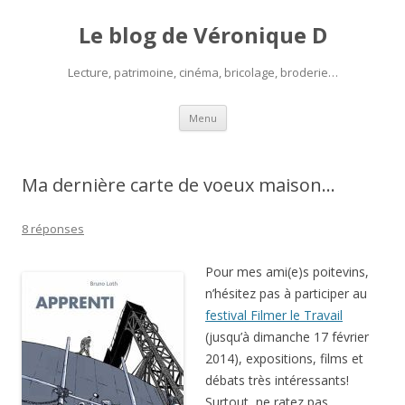
Le blog de Véronique D
Lecture, patrimoine, cinéma, bricolage, broderie…
Aller
Menu
au
contenu
Ma dernière carte de voeux maison…
8 réponses
Pour mes ami(e)s poitevins,
n’hésitez pas à participer au
festival Filmer le Travail
(jusqu’à dimanche 17 février
2014), expositions, films et
débats très intéressants!
Surtout, ne ratez pas