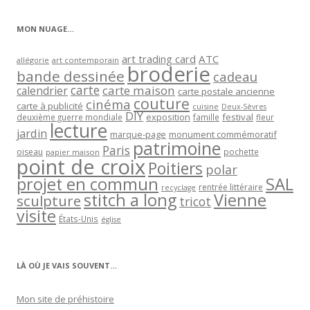
catégorie
MON NUAGE…
art trading card
ATC
allégorie
art contemporain
broderie
bande dessinée
cadeau
carte
carte maison
calendrier
carte postale ancienne
couture
cinéma
carte à publicité
cuisine
Deux-Sèvres
DIY
exposition
festival
famille
deuxième guerre mondiale
fleur
lecture
jardin
marque-page
monument commémoratif
patrimoine
Paris
oiseau
papier maison
pochette
point de croix
Poitiers
polar
projet en commun
SAL
rentrée littéraire
recyclage
stitch a long
Vienne
sculpture
tricot
visite
États-Unis
église
LÀ OÙ JE VAIS SOUVENT…
Mon site de préhistoire