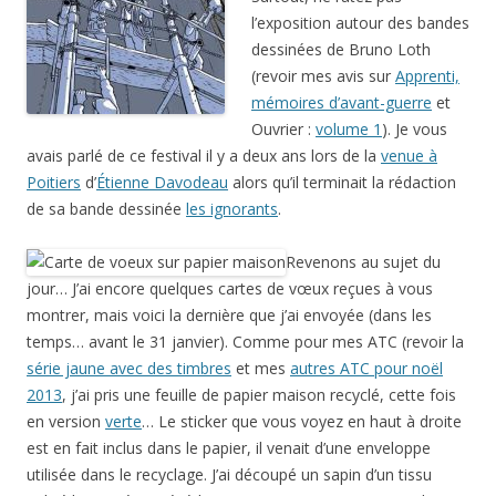
l’exposition autour des bandes
dessinées de Bruno Loth
(revoir mes avis sur
Apprenti,
mémoires d’avant-guerre
et
Ouvrier :
volume 1
). Je vous
avais parlé de ce festival il y a deux ans lors de la
venue à
Poitiers
d’
Étienne Davodeau
alors qu’il terminait la rédaction
de sa bande dessinée
les ignorants
.
Revenons au sujet du
jour… J’ai encore quelques cartes de vœux reçues à vous
montrer, mais voici la dernière que j’ai envoyée (dans les
temps… avant le 31 janvier). Comme pour mes ATC (revoir la
série jaune avec des timbres
et mes
autres ATC pour noël
2013
, j’ai pris une feuille de papier maison recyclé, cette fois
en version
verte
… Le sticker que vous voyez en haut à droite
est en fait inclus dans le papier, il venait d’une enveloppe
utilisée dans le recyclage. J’ai découpé un sapin d’un tissu