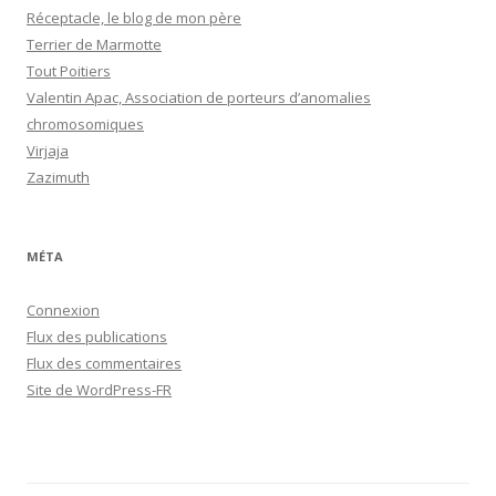
Réceptacle, le blog de mon père
Terrier de Marmotte
Tout Poitiers
Valentin Apac, Association de porteurs d’anomalies
chromosomiques
Virjaja
Zazimuth
MÉTA
Connexion
Flux des publications
Flux des commentaires
Site de WordPress-FR