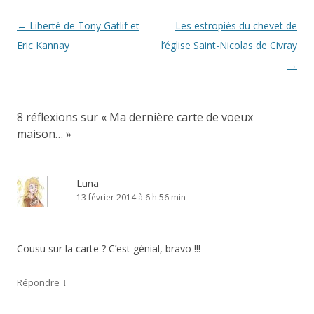
Navigation
←
Liberté de Tony Gatlif et
Les estropiés du chevet de
des
Eric Kannay
l’église Saint-Nicolas de Civray
articles
→
8 réflexions sur «
Ma dernière carte de voeux
maison…
»
Luna
13 février 2014 à 6 h 56 min
Cousu sur la carte ? C’est génial, bravo !!!
↓
Répondre