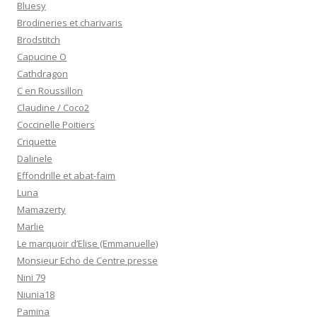
Bluesy
Brodineries et charivaris
Brodstitch
Capucine O
Cathdragon
C en Roussillon
Claudine / Coco2
Coccinelle Poitiers
Criquette
Dalinele
Effondrille et abat-faim
Luna
Mamazerty
Marlie
Le marquoir d’Elise (Emmanuelle)
Monsieur Echo de Centre presse
Nini 79
Niunia18
Pamina