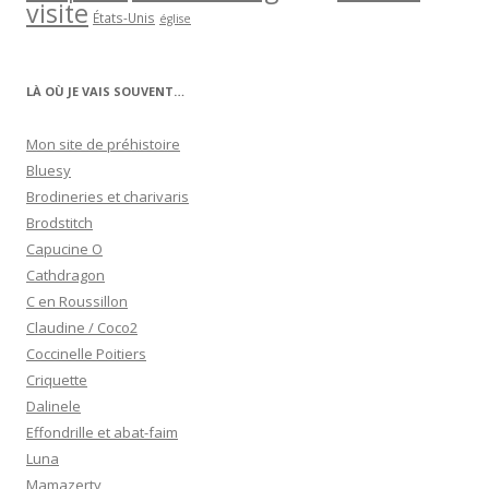
visite
États-Unis
église
LÀ OÙ JE VAIS SOUVENT…
Mon site de préhistoire
Bluesy
Brodineries et charivaris
Brodstitch
Capucine O
Cathdragon
C en Roussillon
Claudine / Coco2
Coccinelle Poitiers
Criquette
Dalinele
Effondrille et abat-faim
Luna
Mamazerty