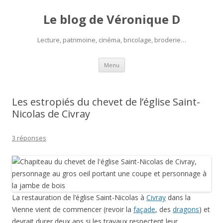
Le blog de Véronique D
Lecture, patrimoine, cinéma, bricolage, broderie…
Aller
Menu
au
contenu
Les estropiés du chevet de l’église Saint-
Nicolas de Civray
3 réponses
La restauration de l’église Saint-Nicolas à
Civray
dans la
Vienne vient de commencer (revoir la
façade
, des
dragons
) et
devrait durer deux ans si les travaux respectent leur