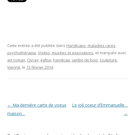
Cette entrée a été publiée dans
Handicaps, maladies rares,
psychothérapie
,
Visites, musées et expositions
, et marquée avec
art roman
,
Civray
,
église
,
handicap
,
jambe de bois
,
sculpture
,
Vienne
, le
13 février 2014
.
Navigation
←
Ma dernière carte de voeux
Le joli coeur d’Emmanuelle…
des
maison…
→
articles