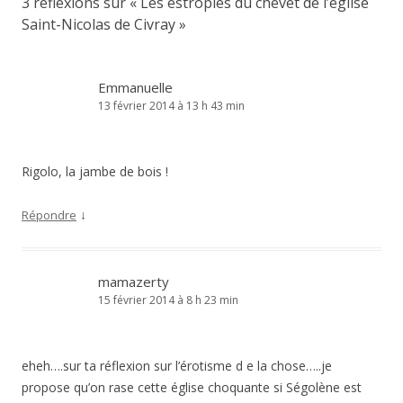
3 réflexions sur «
Les estropiés du chevet de l’église
Saint-Nicolas de Civray
»
Emmanuelle
13 février 2014 à 13 h 43 min
Rigolo, la jambe de bois !
↓
Répondre
mamazerty
15 février 2014 à 8 h 23 min
eheh….sur ta réflexion sur l’érotisme d e la chose…..je
propose qu’on rase cette église choquante si Ségolène est