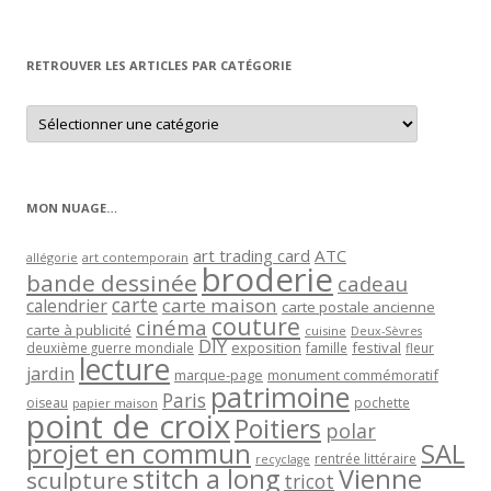
par
mois
RETROUVER LES ARTICLES PAR CATÉGORIE
Retrouver
les
articles
par
catégorie
MON NUAGE…
art trading card
ATC
allégorie
art contemporain
broderie
bande dessinée
cadeau
carte
carte maison
calendrier
carte postale ancienne
couture
cinéma
carte à publicité
cuisine
Deux-Sèvres
DIY
exposition
festival
famille
deuxième guerre mondiale
fleur
lecture
jardin
marque-page
monument commémoratif
patrimoine
Paris
oiseau
papier maison
pochette
point de croix
Poitiers
polar
projet en commun
SAL
rentrée littéraire
recyclage
stitch a long
Vienne
sculpture
tricot