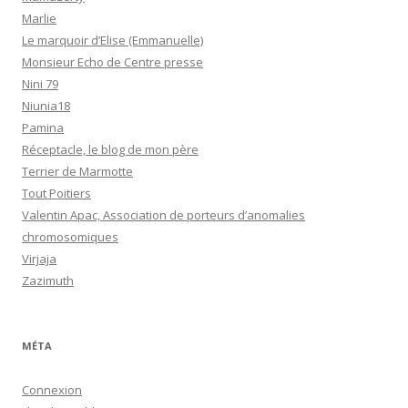
Marlie
Le marquoir d’Elise (Emmanuelle)
Monsieur Echo de Centre presse
Nini 79
Niunia18
Pamina
Réceptacle, le blog de mon père
Terrier de Marmotte
Tout Poitiers
Valentin Apac, Association de porteurs d’anomalies
chromosomiques
Virjaja
Zazimuth
MÉTA
Connexion