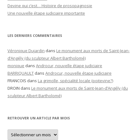
Devine qui c’est… Histoire de prosopagnosie
Une nouvelle étape judiciaire importante
LES DERNIERS COMMENTAIRES
Véronique Dujardin
dans
Le monument aux morts de Saint-Jean-
d’Angély (du sculpteur Albert Bartholomé)
monique
dans
Androcur, nouvelle étape judiciaire
BARRIQUAULT
dans
Androcur, nouvelle étape judiciaire
FRANCOIS
dans
La grimolle, spécialité locale (poitevine?)
DROIN
dans
Le monument aux morts de Saint-Jean-d’Angély (du
sculpteur Albert Bartholomé)
RETROUVER UN ARTICLE PAR MOIS
Retrouver
un
article