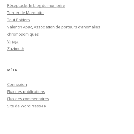
Réceptacle, le blog de mon père
Terrier de Marmotte
Tout Poitiers
Valentin Apac, Association de porteurs d’anomalies
chromosomiques
Virjaja
Zazimuth
MÉTA
Connexion
Flux des publications
Flux des commentaires
Site de WordPress-FR