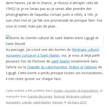
demi heures. J’ai de la chance, je réussis à attraper celui de
15h52 (si je ne l’avais pas eu je serais aller prendre des
photographies de l’aqueduc romain juste à côté), à 16h, je
suis chez moi et j’ai fait une promenade de presque 5km. Pas
sous le soleil, mais pas de pluie…
Au passage, j’ai croisé une des bornes de
l’itinéraire culturel
européen consacré à Saint-Martin
, oui, je vous ai déjà parlé
plusieurs fois de l’histoire de
saint Martin
notamment dans
l’article sur la
chapelle du catéchumène, l’église et l’abbaye
de
Ligugé. Cette borne a perdu presque toutes ses incrustations,
il n’en reste qu’une sur chaque face.
Cette entrée a été publiée dans
Visites, musées et expositions
, et
marquée avec
bande dessinée
,
festival
,
itinéraire culturel
européen
,
Ligugé
,
saint Martin
,
Vienne
, le
28 mars 2013
.