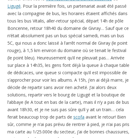
Ligugé
. Pour la première fois, un partenariat avait été passé
avec la compagnie de bus, les horaires étaient affichés dans
tous les bus Vitalis, aller-retour spécial, départ 14h de pôle
Boncenne, retour 18h40 du domaine de Givray… Sauf que ce
n’était absolument pas un bus spécial samedi, mais un bus
5C, qui nous a donc laissé à l’arrêt normal de Givray (le point
rouge), à 1,5 km environ du domaine où se tenait le festival
(le point bleu). Heureusement qu’il ne pleuvait pas… Arrivée
sur place à 14h35, les gens font déjà la queue à chaque table
de dédicaces, une queue si compacte qu’il est impossible de
s’approcher pour voir les albums. A 15h, j’en ai déjà marre, je
décide de repartir sans avoir rien acheté. J’ai alors deux
solutions, repartir vers le bourg de Ligugé et la boutique de
l’abbaye (le A tout en bas de la carte), mais il n’y a pas de bus
avant 18h30, et je ne suis pas sûre qu’il y ait un train… cela
ferait beaucoup trop de parts de
scofa
avant le retour! Bien
sûr, comme je n’ai pas prévu de rentrer à pied, je n’ai pas pris
ma carte au 1/25.000e du secteur, j’ai de bonnes chaussures,