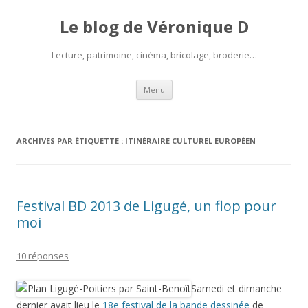
Le blog de Véronique D
Lecture, patrimoine, cinéma, bricolage, broderie…
Aller
Menu
au
contenu
ARCHIVES PAR ÉTIQUETTE :
ITINÉRAIRE CULTUREL EUROPÉEN
Festival BD 2013 de Ligugé, un flop pour
moi
10 réponses
Samedi et dimanche
dernier avait lieu le
18e festival de la bande dessinée
de