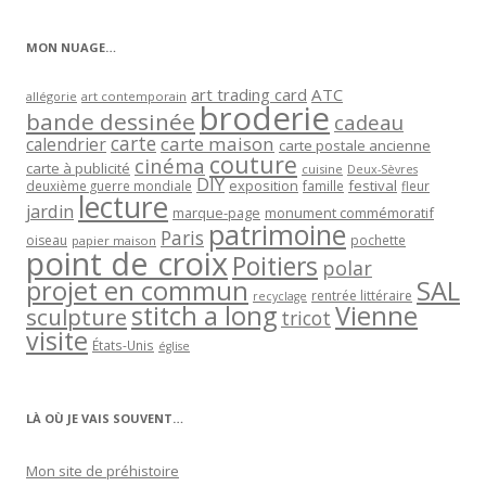
catégorie
MON NUAGE…
art trading card
ATC
allégorie
art contemporain
broderie
bande dessinée
cadeau
carte
carte maison
calendrier
carte postale ancienne
couture
cinéma
carte à publicité
cuisine
Deux-Sèvres
DIY
exposition
festival
famille
deuxième guerre mondiale
fleur
lecture
jardin
marque-page
monument commémoratif
patrimoine
Paris
oiseau
papier maison
pochette
point de croix
Poitiers
polar
projet en commun
SAL
rentrée littéraire
recyclage
stitch a long
Vienne
sculpture
tricot
visite
États-Unis
église
LÀ OÙ JE VAIS SOUVENT…
Mon site de préhistoire