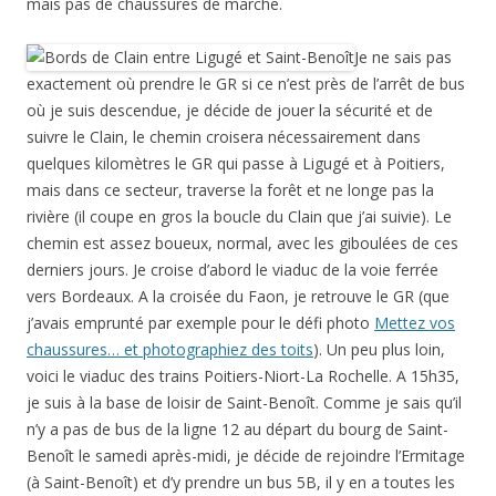
mais pas de chaussures de marche.
Je ne sais pas
exactement où prendre le GR si ce n’est près de l’arrêt de bus
où je suis descendue, je décide de jouer la sécurité et de
suivre le Clain, le chemin croisera nécessairement dans
quelques kilomètres le GR qui passe à Ligugé et à Poitiers,
mais dans ce secteur, traverse la forêt et ne longe pas la
rivière (il coupe en gros la boucle du Clain que j’ai suivie). Le
chemin est assez boueux, normal, avec les giboulées de ces
derniers jours. Je croise d’abord le viaduc de la voie ferrée
vers Bordeaux. A la croisée du Faon, je retrouve le GR (que
j’avais emprunté par exemple pour le défi photo
Mettez vos
chaussures… et photographiez des toits
). Un peu plus loin,
voici le viaduc des trains Poitiers-Niort-La Rochelle. A 15h35,
je suis à la base de loisir de Saint-Benoît. Comme je sais qu’il
n’y a pas de bus de la ligne 12 au départ du bourg de Saint-
Benoît le samedi après-midi, je décide de rejoindre l’Ermitage
(à Saint-Benoît) et d’y prendre un bus 5B, il y en a toutes les