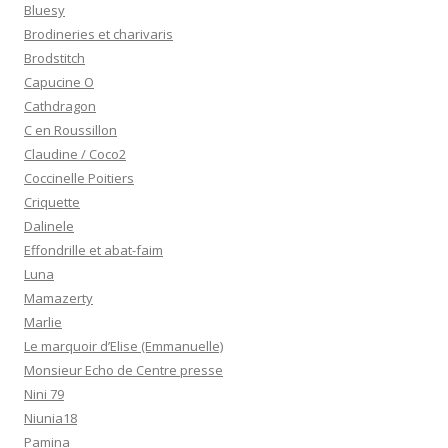
Bluesy
Brodineries et charivaris
Brodstitch
Capucine O
Cathdragon
C en Roussillon
Claudine / Coco2
Coccinelle Poitiers
Criquette
Dalinele
Effondrille et abat-faim
Luna
Mamazerty
Marlie
Le marquoir d’Elise (Emmanuelle)
Monsieur Echo de Centre presse
Nini 79
Niunia18
Pamina