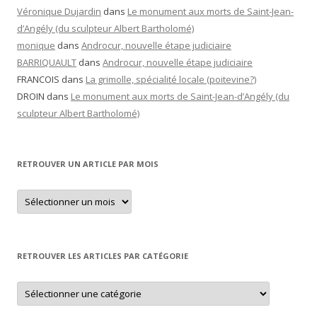
Véronique Dujardin
dans
Le monument aux morts de Saint-Jean-
d’Angély (du sculpteur Albert Bartholomé)
monique
dans
Androcur, nouvelle étape judiciaire
BARRIQUAULT
dans
Androcur, nouvelle étape judiciaire
FRANCOIS
dans
La grimolle, spécialité locale (poitevine?)
DROIN
dans
Le monument aux morts de Saint-Jean-d’Angély (du
sculpteur Albert Bartholomé)
RETROUVER UN ARTICLE PAR MOIS
Retrouver
un
article
par
mois
RETROUVER LES ARTICLES PAR CATÉGORIE
Retrouver
les
articles
par