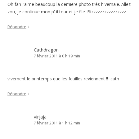
Oh fan j’aime beaucoup la dernière photo très hivernale. Allez
zou, je continue mon p’tit’tour et je file. Bizzzzzzzzzzzzzzzz
↓
Répondre
Cathdragon
7 février 2011 à 0 h 19 min
vivement le printemps que les feuilles reviennent !! cath
↓
Répondre
virjaja
7 février 2011 à 1 h 12 min