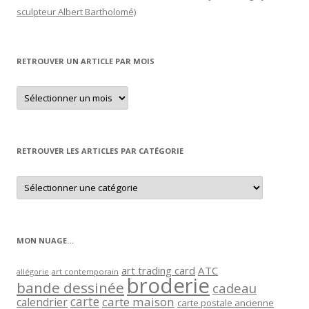
sculpteur Albert Bartholomé)
RETROUVER UN ARTICLE PAR MOIS
Retrouver
un
article
par
mois
RETROUVER LES ARTICLES PAR CATÉGORIE
Retrouver
les
articles
par
catégorie
MON NUAGE…
art trading card
ATC
allégorie
art contemporain
broderie
bande dessinée
cadeau
carte
carte maison
calendrier
carte postale ancienne