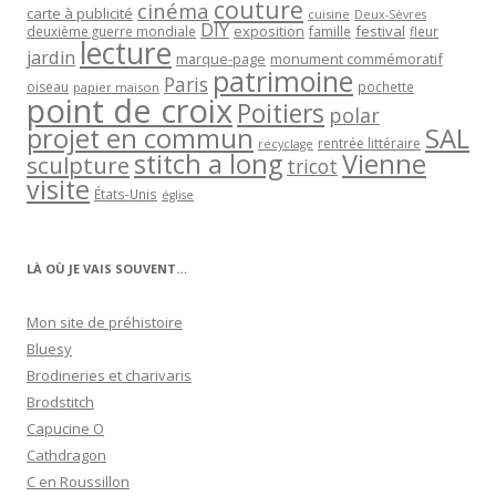
couture
cinéma
carte à publicité
cuisine
Deux-Sèvres
DIY
exposition
festival
famille
deuxième guerre mondiale
fleur
lecture
jardin
marque-page
monument commémoratif
patrimoine
Paris
oiseau
papier maison
pochette
point de croix
Poitiers
polar
projet en commun
SAL
rentrée littéraire
recyclage
stitch a long
Vienne
sculpture
tricot
visite
États-Unis
église
LÀ OÙ JE VAIS SOUVENT…
Mon site de préhistoire
Bluesy
Brodineries et charivaris
Brodstitch
Capucine O
Cathdragon
C en Roussillon