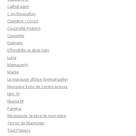
Cathdragon
C en Roussillon
Claudine / Coco2
Coccinelle Poitiers
Criquette
Dalinele
Effondrille et abat-faim
Luna
Mamazerty
Marlie
Le marquoir d’Elise (Emmanuelle)
Monsieur Echo de Centre presse
Nini 79
Niunia18
Pamina
Réceptacle, le blog de mon père
Terrier de Marmotte
Tout Poitiers