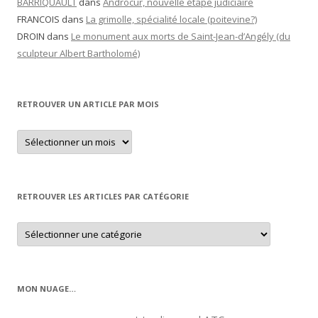
BARRIQUAULT
dans
Androcur, nouvelle étape judiciaire
FRANCOIS
dans
La grimolle, spécialité locale (poitevine?)
DROIN
dans
Le monument aux morts de Saint-Jean-d’Angély (du
sculpteur Albert Bartholomé)
RETROUVER UN ARTICLE PAR MOIS
Retrouver
un
article
par
mois
RETROUVER LES ARTICLES PAR CATÉGORIE
Retrouver
les
articles
par
catégorie
MON NUAGE…