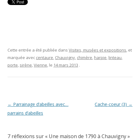
Cette entrée a été publiée dans
Visites, musées et expositions
, et
marquée avec
centaure
,
Chauvigny
,
chimère
,
harpie
,
linteau
,
porte
,
sirène
,
Vienne
, le
14 mars 2013
.
Navigation
←
Parrainage d’abeilles avec…
Cache-coeur (3)
→
des
parrains d’abeilles
articles
7 réflexions sur «
Une maison de 1790 à Chauvigny
»