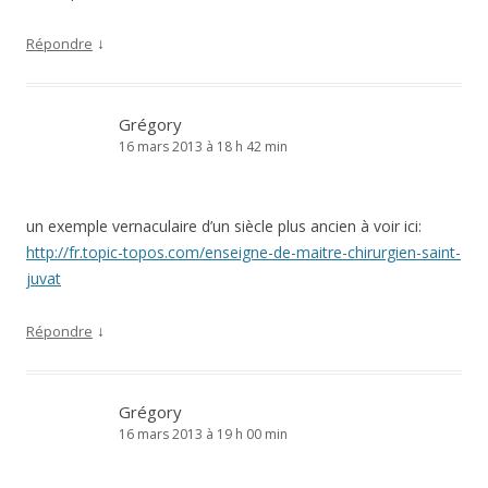
↓
Répondre
Grégory
16 mars 2013 à 18 h 42 min
un exemple vernaculaire d’un siècle plus ancien à voir ici:
http://fr.topic-topos.com/enseigne-de-maitre-chirurgien-saint-
juvat
↓
Répondre
Grégory
16 mars 2013 à 19 h 00 min