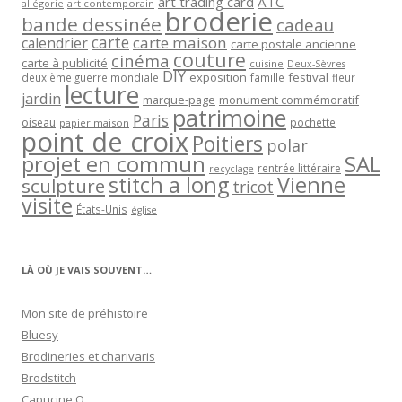
art trading card
ATC
allégorie
art contemporain
broderie
bande dessinée
cadeau
carte
carte maison
calendrier
carte postale ancienne
couture
cinéma
carte à publicité
cuisine
Deux-Sèvres
DIY
exposition
festival
famille
deuxième guerre mondiale
fleur
lecture
jardin
marque-page
monument commémoratif
patrimoine
Paris
oiseau
papier maison
pochette
point de croix
Poitiers
polar
projet en commun
SAL
rentrée littéraire
recyclage
stitch a long
Vienne
sculpture
tricot
visite
États-Unis
église
LÀ OÙ JE VAIS SOUVENT…
Mon site de préhistoire
Bluesy
Brodineries et charivaris
Brodstitch
Capucine O