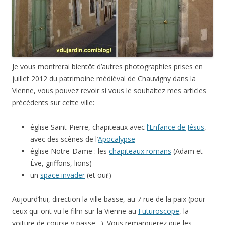
Je vous montrerai bientôt d’autres photographies prises en
juillet 2012 du patrimoine médiéval de Chauvigny dans la
Vienne, vous pouvez revoir si vous le souhaitez mes articles
précédents sur cette ville:
église Saint-Pierre, chapiteaux avec
l’Enfance de Jésus
,
avec des scènes de l’
Apocalypse
église Notre-Dame : les
chapiteaux romans
(Adam et
Ève, griffons, lions)
un
space invader
(et oui!)
Aujourd’hui, direction la ville basse, au 7 rue de la paix (pour
ceux qui ont vu le film sur la Vienne au
Futuroscope
, la
voiture de course y passe…). Vous remarquerez que les