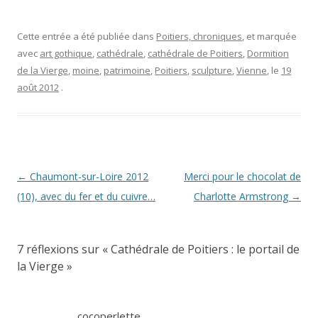
Cette entrée a été publiée dans
Poitiers, chroniques
, et marquée
avec
art gothique
,
cathédrale
,
cathédrale de Poitiers
,
Dormition
de la Vierge
,
moine
,
patrimoine
,
Poitiers
,
sculpture
,
Vienne
, le
19
août 2012
.
Navigation
←
Chaumont-sur-Loire 2012
Merci pour le chocolat de
des
(10), avec du fer et du cuivre…
Charlotte Armstrong
→
articles
7 réflexions sur «
Cathédrale de Poitiers : le portail de
la Vierge
»
cocoperlette