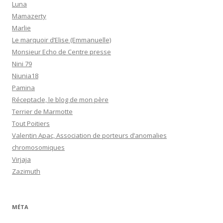
Luna
Mamazerty
Marlie
Le marquoir d’Elise (Emmanuelle)
Monsieur Echo de Centre presse
Nini 79
Niunia18
Pamina
Réceptacle, le blog de mon père
Terrier de Marmotte
Tout Poitiers
Valentin Apac, Association de porteurs d’anomalies
chromosomiques
Virjaja
Zazimuth
MÉTA