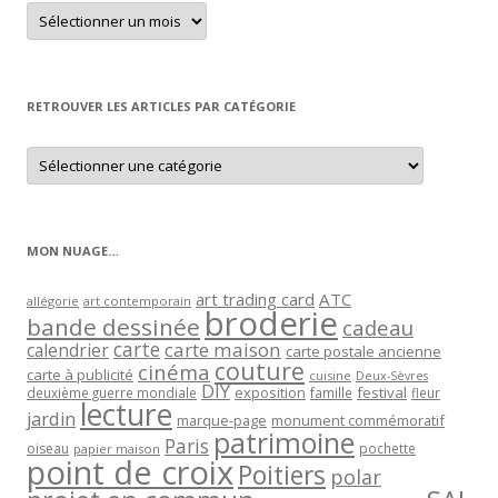
Retrouver
un
article
par
mois
RETROUVER LES ARTICLES PAR CATÉGORIE
Retrouver
les
articles
par
catégorie
MON NUAGE…
art trading card
ATC
allégorie
art contemporain
broderie
bande dessinée
cadeau
carte
carte maison
calendrier
carte postale ancienne
couture
cinéma
carte à publicité
cuisine
Deux-Sèvres
DIY
exposition
festival
famille
deuxième guerre mondiale
fleur
lecture
jardin
marque-page
monument commémoratif
patrimoine
Paris
oiseau
papier maison
pochette
point de croix
Poitiers
polar