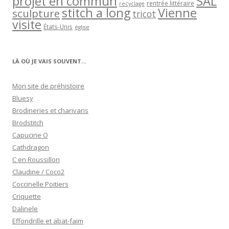
projet en commun
SAL
rentrée littéraire
recyclage
stitch a long
Vienne
sculpture
tricot
visite
États-Unis
église
LÀ OÙ JE VAIS SOUVENT…
Mon site de préhistoire
Bluesy
Brodineries et charivaris
Brodstitch
Capucine O
Cathdragon
C en Roussillon
Claudine / Coco2
Coccinelle Poitiers
Criquette
Dalinele
Effondrille et abat-faim