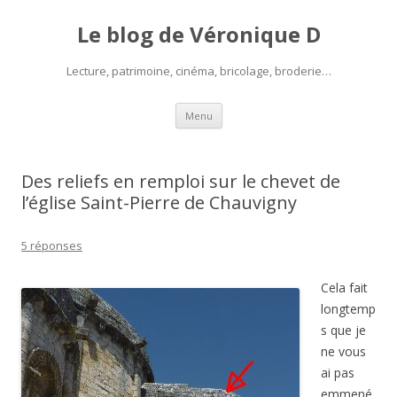
Le blog de Véronique D
Lecture, patrimoine, cinéma, bricolage, broderie…
Aller
Menu
au
contenu
Des reliefs en remploi sur le chevet de
l’église Saint-Pierre de Chauvigny
5 réponses
Cela fait
longtemp
s que je
ne vous
ai pas
emmené