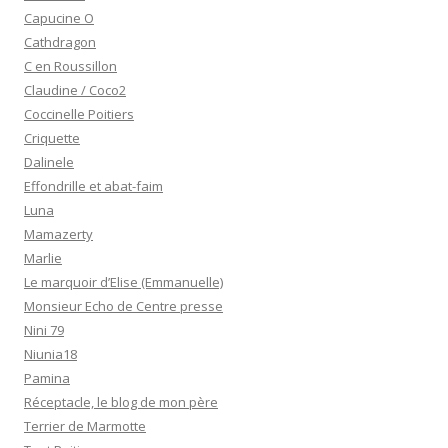
Capucine O
Cathdragon
C en Roussillon
Claudine / Coco2
Coccinelle Poitiers
Criquette
Dalinele
Effondrille et abat-faim
Luna
Mamazerty
Marlie
Le marquoir d’Elise (Emmanuelle)
Monsieur Echo de Centre presse
Nini 79
Niunia18
Pamina
Réceptacle, le blog de mon père
Terrier de Marmotte