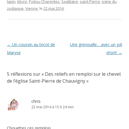
lapin
,
lièvre
,
Poitou-Charentes
,
Sagittaire
,
saint Pierre
,
signe du
zodiaque
,
Vienne
, le
22 mai 2014
.
Navigation
←
Un coussin au tricot de
Une grenouille… avec un joli
des
Maryse
short!
→
articles
5 réflexions sur «
Des reliefs en remploi sur le chevet
de l’église Saint-Pierre de Chauvigny
»
chris
22 mai 2014 à 15 h 24 min
Chouettes ces remplois …