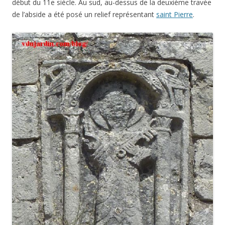
début du 11e siècle. Au sud, au-dessus de la deuxième travée
de l’abside a été posé un relief représentant
saint Pierre
.