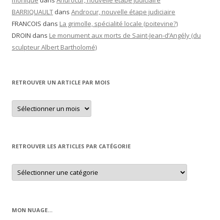
BARRIQUAULT
dans
Androcur, nouvelle étape judiciaire
FRANCOIS
dans
La grimolle, spécialité locale (poitevine?)
DROIN
dans
Le monument aux morts de Saint-Jean-d’Angély (du
sculpteur Albert Bartholomé)
RETROUVER UN ARTICLE PAR MOIS
Retrouver
un
article
par
mois
RETROUVER LES ARTICLES PAR CATÉGORIE
Retrouver
les
articles
par
catégorie
MON NUAGE…