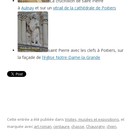
La crucifixion de saint Pierre
à
Aulnay
et sur un
vitrail de la cathédrale de Poitiers
saint Pierre avec les clefs à Poitiers, sur
la façade de
l’église Notre-Dame-la-Grande
Cette entrée a été publiée dans
Visites, musées et expositions
, et
marquée avec
art roman
,
centaure
,
chasse
,
Chauvigny
,
chien
,