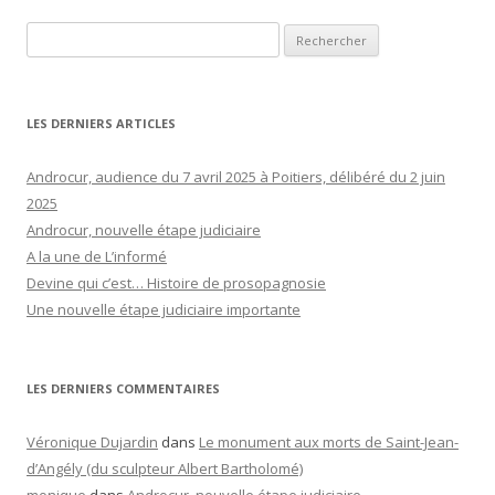
Rechercher :
LES DERNIERS ARTICLES
Androcur, audience du 7 avril 2025 à Poitiers, délibéré du 2 juin
2025
Androcur, nouvelle étape judiciaire
A la une de L’informé
Devine qui c’est… Histoire de prosopagnosie
Une nouvelle étape judiciaire importante
LES DERNIERS COMMENTAIRES
Véronique Dujardin
dans
Le monument aux morts de Saint-Jean-
d’Angély (du sculpteur Albert Bartholomé)
monique
dans
Androcur, nouvelle étape judiciaire