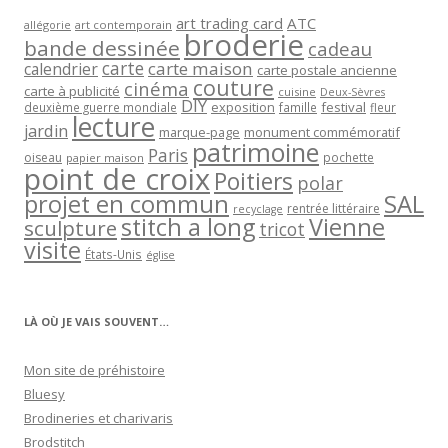
art trading card
ATC
allégorie
art contemporain
broderie
bande dessinée
cadeau
carte
carte maison
calendrier
carte postale ancienne
couture
cinéma
carte à publicité
cuisine
Deux-Sèvres
DIY
exposition
festival
famille
deuxième guerre mondiale
fleur
lecture
jardin
marque-page
monument commémoratif
patrimoine
Paris
oiseau
papier maison
pochette
point de croix
Poitiers
polar
projet en commun
SAL
rentrée littéraire
recyclage
stitch a long
Vienne
sculpture
tricot
visite
États-Unis
église
LÀ OÙ JE VAIS SOUVENT…
Mon site de préhistoire
Bluesy
Brodineries et charivaris
Brodstitch