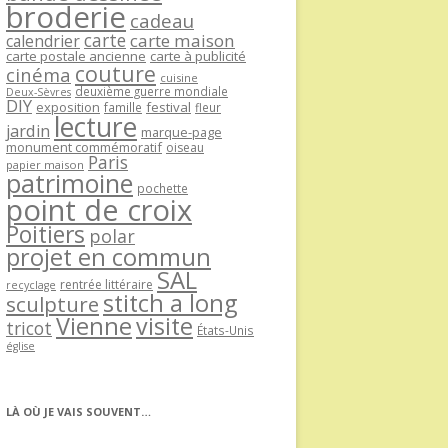
broderie
cadeau
carte
carte maison
calendrier
carte postale ancienne
carte à publicité
couture
cinéma
cuisine
deuxième guerre mondiale
Deux-Sèvres
DIY
exposition
festival
famille
fleur
lecture
jardin
marque-page
monument commémoratif
oiseau
Paris
papier maison
patrimoine
pochette
point de croix
Poitiers
polar
projet en commun
SAL
rentrée littéraire
recyclage
stitch a long
sculpture
Vienne
visite
tricot
États-Unis
église
LÀ OÙ JE VAIS SOUVENT…