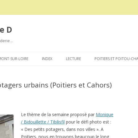
e D
roderie…
Aller
au
ONT-SUR-LOIRE
INDEX
LECTURE
POITIERS ET POITOU-CH
contenu
otagers urbains (Poitiers et Cahors)
Le thème de la semaine proposé par
Monique
/ Bidouillette / Tibilisfil
pour le défi photo est :
« Des petits potagers, dans nos villes ». A
Poitiers, nous en trouvons beaucoup le long