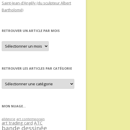
Saint-Jean-d’Angély (du sculpteur Albert
Bartholomé)
RETROUVER UN ARTICLE PAR MOIS
Retrouver
un
article
par
mois
RETROUVER LES ARTICLES PAR CATÉGORIE
Retrouver
les
articles
par
catégorie
MON NUAGE…
allégorie
art contemporain
art trading card
ATC
bande dessinée