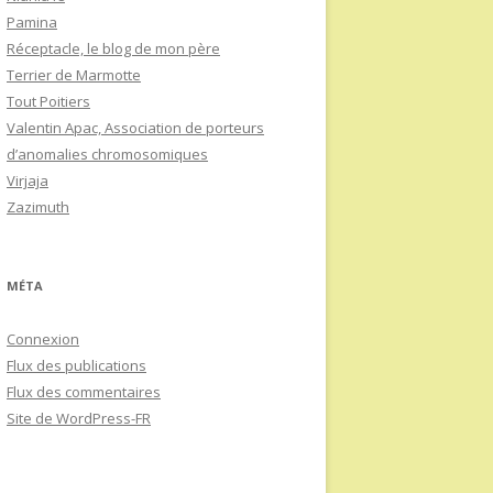
Pamina
Réceptacle, le blog de mon père
Terrier de Marmotte
Tout Poitiers
Valentin Apac, Association de porteurs
d’anomalies chromosomiques
Virjaja
Zazimuth
MÉTA
Connexion
Flux des publications
Flux des commentaires
Site de WordPress-FR