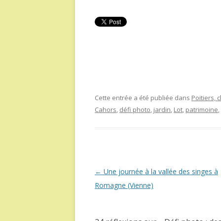
Cette entrée a été publiée dans
Poitiers,
Cahors
,
défi photo
,
jardin
,
Lot
,
patrimoine
,
Navigation
←
Une journée à la vallée des singes à
des
Romagne (Vienne)
articles