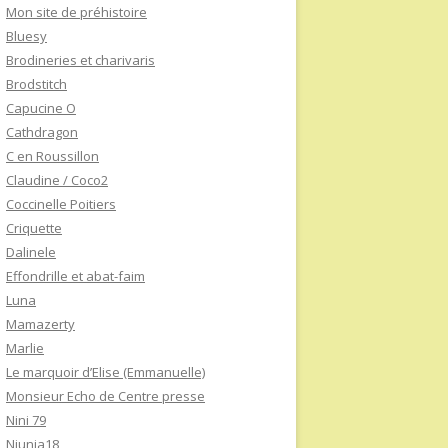
Mon site de préhistoire
Bluesy
Brodineries et charivaris
Brodstitch
Capucine O
Cathdragon
C en Roussillon
Claudine / Coco2
Coccinelle Poitiers
Criquette
Dalinele
Effondrille et abat-faim
Luna
Mamazerty
Marlie
Le marquoir d’Elise (Emmanuelle)
Monsieur Echo de Centre presse
Nini 79
Niunia18