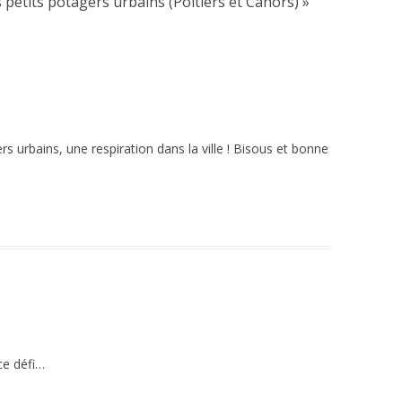
s petits potagers urbains (Poitiers et Cahors)
»
rs urbains, une respiration dans la ville ! Bisous et bonne
 ce défi…