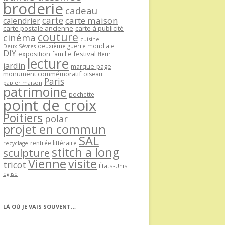
broderie
cadeau
carte
carte maison
calendrier
carte postale ancienne
carte à publicité
couture
cinéma
cuisine
deuxième guerre mondiale
Deux-Sèvres
DIY
exposition
festival
famille
fleur
lecture
jardin
marque-page
monument commémoratif
oiseau
Paris
papier maison
patrimoine
pochette
point de croix
Poitiers
polar
projet en commun
SAL
rentrée littéraire
recyclage
stitch a long
sculpture
Vienne
visite
tricot
États-Unis
église
LÀ OÙ JE VAIS SOUVENT…