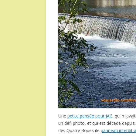
Une
petite pensée pour JAC
, qui m’ava
un défi photo, et qui est décédé depuis…
des Quatre Roues (le
panneau interdit a