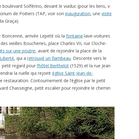
le boulevard Solférino, devant le viaduc (pour les liens, v
itorium de Poitiers (TAP, voir son
inauguration
, une
visite
 da Graça).
rue Boncenne, arrivée Lepetit où la
fontaine
-lave-voitures
es vieilles Boucheries, place Charles VII, rue Cloche-
its sur une poutre
, avant de rejoindre la place de la
 Liberté
, qui a
retrouvé un flambeau
. Descente vers le
, petit regard pour
l’hôtel Berthelot
(1529) et la rue Jean
ndrai la ruelle qui rejoint
église Saint-Jean-de-
e restauration. Contournement de l’église par le petit
vard Chasseigne, petit escalier pour rejoindre le chemin