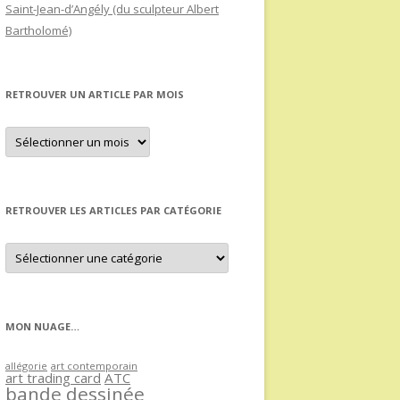
Saint-Jean-d’Angély (du sculpteur Albert
Bartholomé)
RETROUVER UN ARTICLE PAR MOIS
Retrouver
un
article
par
mois
RETROUVER LES ARTICLES PAR CATÉGORIE
Retrouver
les
articles
par
catégorie
MON NUAGE…
allégorie
art contemporain
art trading card
ATC
bande dessinée