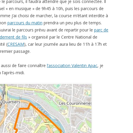
e le parcours, il faudra attendre que je sois connectée. Il
tuel « en musique » de 9h45 à 10h, puis les parcours de
mme j’ai choisi de marcher, la course m’étant interdite à
 mon
parcours du matin
prendra un peu plus de temps.
suivrai le parcours prévu avant de repartir pour le
parc de
ement de fils
» organisé par le Centre National de
té (
CRESAM
), car leur journée aura lieu de 11h à 17h et
 premier passage.
 aussi de faire connaître
l’association Valentin Apac
, je
l’après-midi.