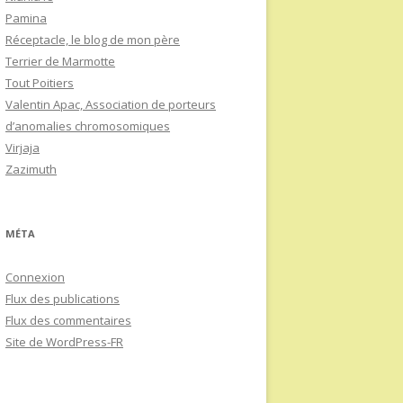
Pamina
Réceptacle, le blog de mon père
Terrier de Marmotte
Tout Poitiers
Valentin Apac, Association de porteurs
d’anomalies chromosomiques
Virjaja
Zazimuth
MÉTA
Connexion
Flux des publications
Flux des commentaires
Site de WordPress-FR