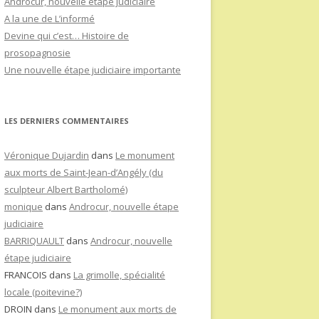
Androcur, nouvelle étape judiciaire
A la une de L’informé
Devine qui c’est… Histoire de
prosopagnosie
Une nouvelle étape judiciaire importante
LES DERNIERS COMMENTAIRES
Véronique Dujardin
dans
Le monument
aux morts de Saint-Jean-d’Angély (du
sculpteur Albert Bartholomé)
monique
dans
Androcur, nouvelle étape
judiciaire
BARRIQUAULT
dans
Androcur, nouvelle
étape judiciaire
FRANCOIS
dans
La grimolle, spécialité
locale (poitevine?)
DROIN
dans
Le monument aux morts de