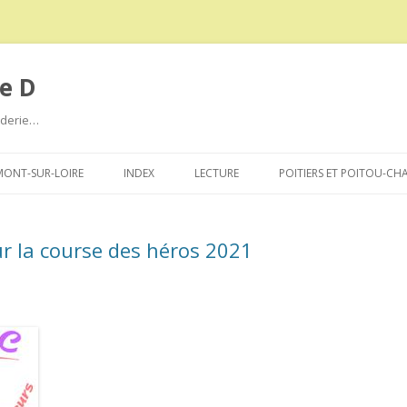
e D
roderie…
Aller
au
ONT-SUR-LOIRE
INDEX
LECTURE
POITIERS ET POITOU-CH
contenu
ur la course des héros 2021