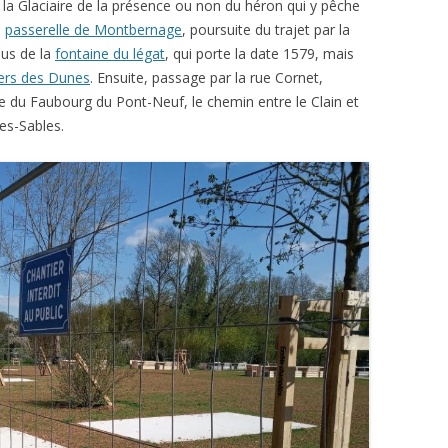
à la Glaciaire de la présence ou non du héron qui y pêche
a
passerelle de Montbernage
, poursuite du trajet par la
sus de la
fontaine du légat
, qui porte la date 1579, mais
iers des Dunes
. Ensuite, passage par la rue Cornet,
ue du Faubourg du Pont-Neuf, le chemin entre le Clain et
des-Sables.