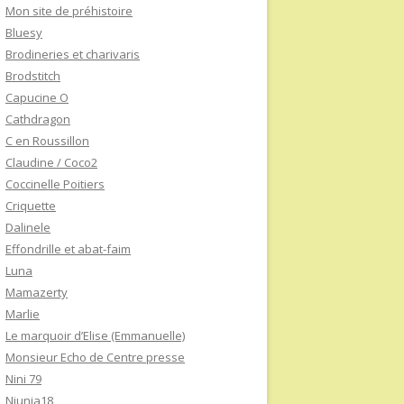
Mon site de préhistoire
Bluesy
Brodineries et charivaris
Brodstitch
Capucine O
Cathdragon
C en Roussillon
Claudine / Coco2
Coccinelle Poitiers
Criquette
Dalinele
Effondrille et abat-faim
Luna
Mamazerty
Marlie
Le marquoir d’Elise (Emmanuelle)
Monsieur Echo de Centre presse
Nini 79
Niunia18