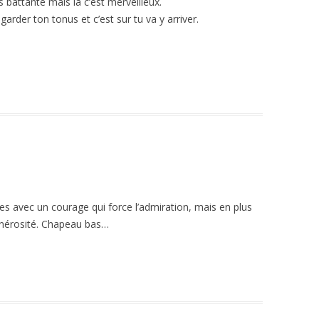
battante mais la c’est merveilleux.
rder ton tonus et c’est sur tu va y arriver.
s avec un courage qui force l’admiration, mais en plus
énérosité. Chapeau bas…