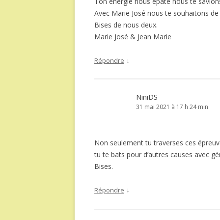
Ton énergie nous épate nous te savions 
Avec Marie José nous te souhaitons de ga
Bises de nous deux.
Marie José & Jean Marie
↓
Répondre
NiniDS
31 mai 2021 à 17 h 24 min
Non seulement tu traverses ces épreuve
tu te bats pour d’autres causes avec g
Bises.
↓
Répondre