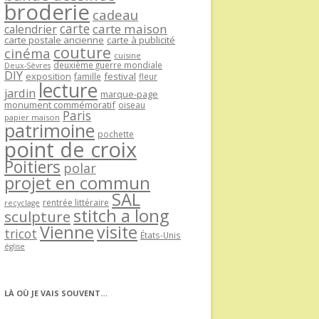
broderie
cadeau
carte
carte maison
calendrier
carte postale ancienne
carte à publicité
couture
cinéma
cuisine
deuxième guerre mondiale
Deux-Sèvres
DIY
exposition
festival
famille
fleur
lecture
jardin
marque-page
monument commémoratif
oiseau
Paris
papier maison
patrimoine
pochette
point de croix
Poitiers
polar
projet en commun
SAL
rentrée littéraire
recyclage
stitch a long
sculpture
Vienne
visite
tricot
États-Unis
église
LÀ OÙ JE VAIS SOUVENT…