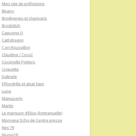
Mon site de préhistoire
Bluesy
Brodineries et charivaris
Brodstitch
Capucine O
Cathdragon
C en Roussillon
Claudine / Coco2
Coccinelle Poitiers
Criquette
Dalinele
Effondrille et abat-faim
Luna
Mamazerty
Marlie
Le marquoir d’Elise (Emmanuelle)
Monsieur Echo de Centre presse
Nini 79
Niunia18