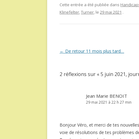
Cette entrée a été publiée dans
Handicaps
Klinefelter
,
Turner
, le
29 mai 2021
.
Navigation
←
De retour 11 mois plus tard…
des
articles
2 réflexions sur «
5 juin 2021, jou
Jean Marie BENOIT
29 mai 2021 à 22 h 27 min
Bonjour Véro, et merci de tes nouvelles
voie de résolutions de tes problèmes d