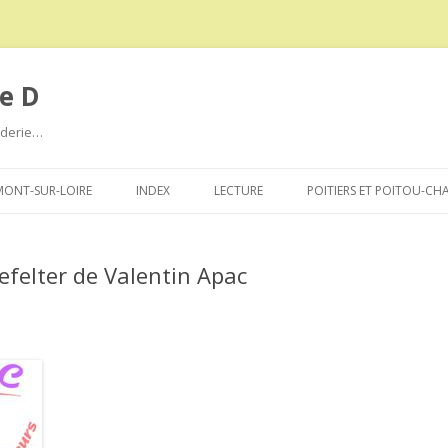
e D
roderie…
Aller
au
ONT-SUR-LOIRE
INDEX
LECTURE
POITIERS ET POITOU-CH
contenu
nefelter de Valentin Apac