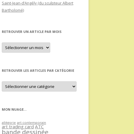
Saint-Jean-d’Angély (du sculpteur Albert
Bartholomé)
RETROUVER UN ARTICLE PAR MOIS
Retrouver
un
article
par
mois
RETROUVER LES ARTICLES PAR CATÉGORIE
Retrouver
les
articles
par
catégorie
MON NUAGE…
allégorie
art contemporain
art trading card
ATC
bande dessinée