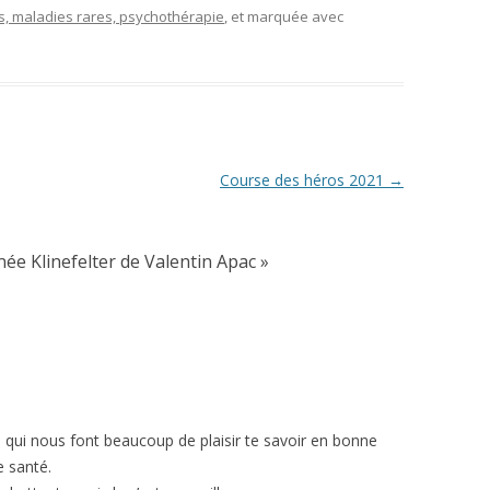
, maladies rares, psychothérapie
, et marquée avec
Course des héros 2021
→
rnée Klinefelter de Valentin Apac
»
 qui nous font beaucoup de plaisir te savoir en bonne
e santé.