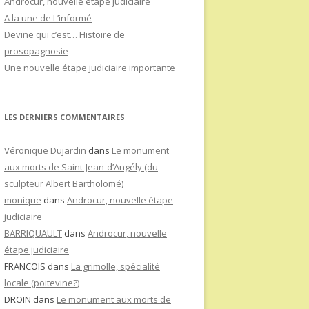
Androcur, nouvelle étape judiciaire
A la une de L’informé
Devine qui c’est… Histoire de
prosopagnosie
Une nouvelle étape judiciaire importante
LES DERNIERS COMMENTAIRES
Véronique Dujardin
dans
Le monument
aux morts de Saint-Jean-d’Angély (du
sculpteur Albert Bartholomé)
monique
dans
Androcur, nouvelle étape
judiciaire
BARRIQUAULT
dans
Androcur, nouvelle
étape judiciaire
FRANCOIS
dans
La grimolle, spécialité
locale (poitevine?)
DROIN
dans
Le monument aux morts de