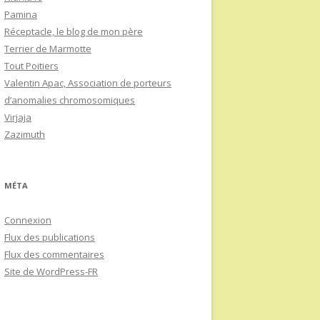
Pamina
Réceptacle, le blog de mon père
Terrier de Marmotte
Tout Poitiers
Valentin Apac, Association de porteurs
d’anomalies chromosomiques
Virjaja
Zazimuth
MÉTA
Connexion
Flux des publications
Flux des commentaires
Site de WordPress-FR