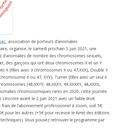
Apac
, association de porteurs d’anomalies
ire, organise, le samedi prochain 5 juin 2021, une
mes d’anomalies de nombre des chromosomes sexuels,
ter, des garçons qui ont deux chromosomes X et un Y
iplo X (filles avec 3 chromosomes X ou 47,XXX), Double Y
hromosome X ou 47, XYY), Turner (filles avec un seul X
9 chromosomes (48,XXYY, 48,XXXY, 49,XXXXY, 48,XXXX,
anomalies chromosomiques rares en 2020, cette journée
 s’inscrire avant le 2 juin 2021 avec un faible droit
es frais de l’abonnement professionnel à zoom, soit 5€
0€ pour les autres (+5€ pour recevoir le livret des éditions
s techniques). Vous pouvez retrouver le programme par