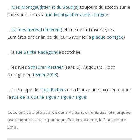
–
rues Montgau(l)tier et du Souci(s)
,toujours du scotch sur le
s de souci, mais la
rue Montgautier a été corrigée
–
rue des frères Lumière(s)
et cité de la Traverse, les
Lumières ont enfin perdu leur S (voir ici la
plaque corrigée
)
– la
rue Sainte-Radegonde
scotchée
– les rues
Scheurer-Kestner
(sans C), Augouard, Foch
(corrigée en
février 2013
)
– et Philippe de
Tout Poitiers
en a trouvé une excellente pour
la
rue de la Cueille aigüe / aiguë / aigüë
!
Cette entrée a été publiée dans
Poitiers, chroniques
, et marquée
avec
mobilier urbain
,
panneau
,
Poitiers
,
Vienne
, le
3 novembre
2013
.