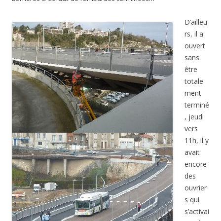
D’ailleu
rs, il a
ouvert
sans
être
totale
ment
terminé
, jeudi
vers
11h, il y
avait
encore
des
ouvrier
s qui
s’activai