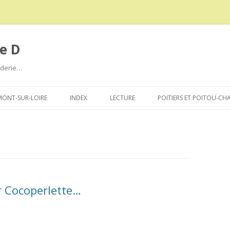
e D
roderie…
Aller
au
ONT-SUR-LOIRE
INDEX
LECTURE
POITIERS ET POITOU-CH
contenu
r Cocoperlette…