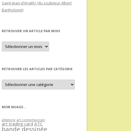
Saint-Jean-d’Angély (du sculpteur Albert
Bartholomé)
RETROUVER UN ARTICLE PAR MOIS
Retrouver
un
article
par
mois
RETROUVER LES ARTICLES PAR CATÉGORIE
Retrouver
les
articles
par
catégorie
MON NUAGE…
allégorie
art contemporain
art trading card
ATC
bande dessinée