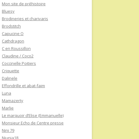
Mon site de préhistoire
Bluesy
Brodineries et charivaris
Brodstitch
Capucine O
Cathdragon
C en Roussillon
Claudine / Coco2
Coccinelle Poitiers
Criquette
Dalinele
Effondrille et abat-faim
Luna
Mamazerty
Marlie
Le marquoir d’Elise (Emmanuelle)
Monsieur Echo de Centre presse
Nini 79
Niunia18