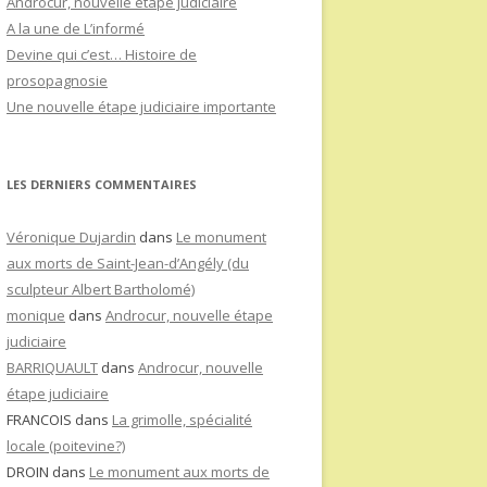
Androcur, nouvelle étape judiciaire
A la une de L’informé
Devine qui c’est… Histoire de
prosopagnosie
Une nouvelle étape judiciaire importante
LES DERNIERS COMMENTAIRES
Véronique Dujardin
dans
Le monument
aux morts de Saint-Jean-d’Angély (du
sculpteur Albert Bartholomé)
monique
dans
Androcur, nouvelle étape
judiciaire
BARRIQUAULT
dans
Androcur, nouvelle
étape judiciaire
FRANCOIS
dans
La grimolle, spécialité
locale (poitevine?)
DROIN
dans
Le monument aux morts de