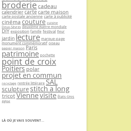
broderie
cadeau
carte
carte maison
calendrier
carte postale ancienne
carte à publicité
couture
cinéma
cuisine
deuxième guerre mondiale
Deux-Sèvres
DIY
exposition
festival
famille
fleur
lecture
jardin
marque-page
monument commémoratif
oiseau
Paris
papier maison
patrimoine
pochette
point de croix
Poitiers
polar
projet en commun
SAL
rentrée littéraire
recyclage
stitch a long
sculpture
Vienne
visite
tricot
États-Unis
église
LÀ OÙ JE VAIS SOUVENT…