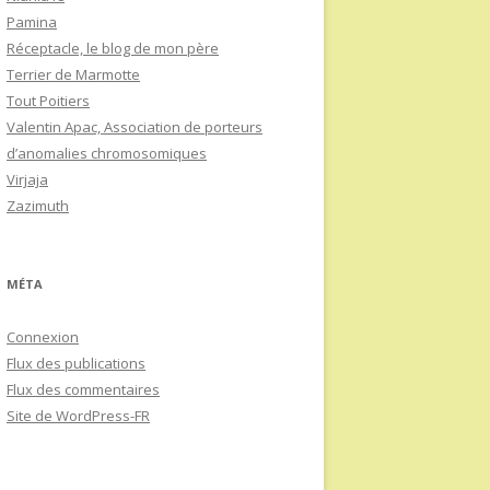
Pamina
Réceptacle, le blog de mon père
Terrier de Marmotte
Tout Poitiers
Valentin Apac, Association de porteurs
d’anomalies chromosomiques
Virjaja
Zazimuth
MÉTA
Connexion
Flux des publications
Flux des commentaires
Site de WordPress-FR