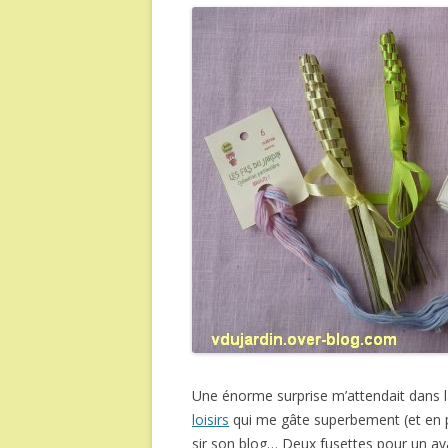
Une énorme surprise m’attendait dans la
loisirs
qui me gâte superbement (et en p
sir son blog… Deux fusettes pour un ava