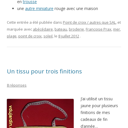
en
trousse
une
autre miniature
rouge avec une maison
Cette entrée a été publiée dans
Point de croix / autres que SAL
, et
marquée avec
abécédaire
,
bateau
,
broderie
,
Françoise Prax
,
mer
,
plage
,
point de croix
,
soleil
, le
8 juillet 2012
.
Un tissu pour trois finitions
8 réponses
J’ai utilisé un tissu
jaune pour plusieurs
finitions de mes
cadeaux de fin
d’année…