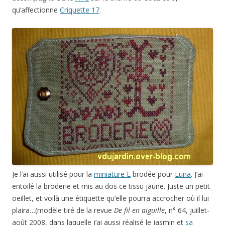
qu’affectionne
Criquette 17
.
Je l’ai aussi utilisé pour la
miniature L
brodée pour
Luna
. J’ai
entoilé la broderie et mis au dos ce tissu jaune. Juste un petit
oeillet, et voilà une étiquette qu’elle pourra accrocher où il lui
plaira…(modèle tiré de la revue
De fil en aiguille
, n° 64, juillet-
août 2008, dans laquelle j’ai aussi réalisé le jasmin et
sa