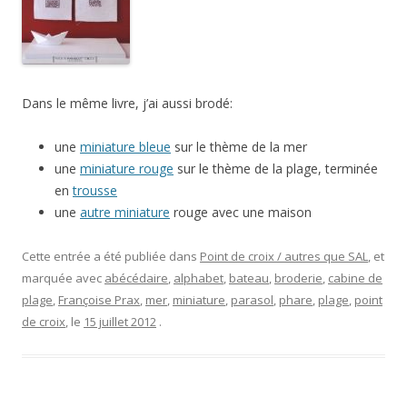
Dans le même livre, j’ai aussi brodé:
une
miniature bleue
sur le thème de la mer
une
miniature rouge
sur le thème de la plage, terminée
en
trousse
une
autre miniature
rouge avec une maison
Cette entrée a été publiée dans
Point de croix / autres que SAL
, et
marquée avec
abécédaire
,
alphabet
,
bateau
,
broderie
,
cabine de
plage
,
Françoise Prax
,
mer
,
miniature
,
parasol
,
phare
,
plage
,
point
de croix
, le
15 juillet 2012
.