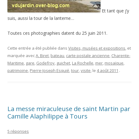
Et tant que j’y
suis, aussi la tour de la lanterne…
Toutes ces photographies datent du 25 juin 2011.
Cette entrée a été publiée dans
Visites, musées et expositions
, et
marquée avec
A. Biret
,
bateau
,
carte postale ancienne
,
Charente-
Maritime
,
gare
,
Godefroy
,
guichet
,
La Rochelle
,
mer
,
mosaïque
,
patrimoine
,
Pierre-Joseph Esquié
,
tour
,
visite
, le
4 août 2011
.
La messe miraculeuse de saint Martin par
Camille Alaphilippe à Tours
5 réponses