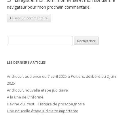
Enregistrer mon nom, mon e-mail et mon site dans le
navigateur pour mon prochain commentaire.
Rechercher :
LES DERNIERS ARTICLES
Androcur, audience du 7 avril 2025 à Poitiers, délibéré du 2 juin
2025
Androcur, nouvelle étape judiciaire
A la une de L’informé
Devine qui c’est… Histoire de prosopagnosie
Une nouvelle étape judiciaire importante