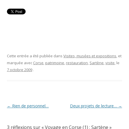
Cette entrée a été publiée dans
Visites, musées et expositions
, et
marquée avec
Corse
,
patrimoine
,
restauration
,
Sartène
,
visite
, le
7 octobre 2009
.
Navigation
←
Rien de personnel…
Deux projets de lecture…
→
des
articles
3 réflexions sur «
Voyage en Corse (1) : Sartène
»