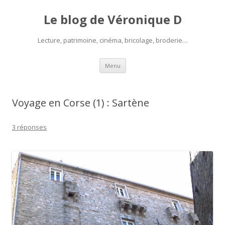
Le blog de Véronique D
Lecture, patrimoine, cinéma, bricolage, broderie…
Aller
Menu
au
contenu
Voyage en Corse (1) : Sartène
3 réponses