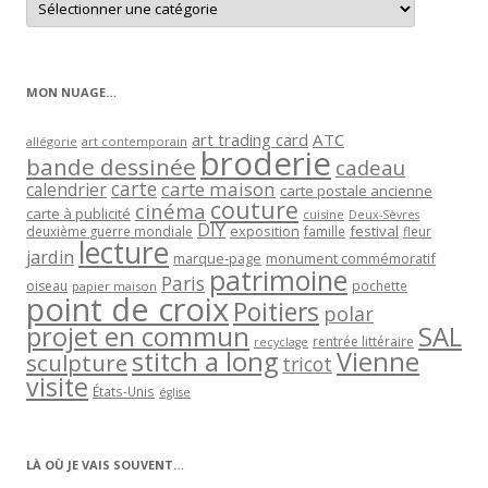
les
articles
par
catégorie
MON NUAGE…
art trading card
ATC
allégorie
art contemporain
broderie
bande dessinée
cadeau
carte
carte maison
calendrier
carte postale ancienne
couture
cinéma
carte à publicité
cuisine
Deux-Sèvres
DIY
exposition
festival
famille
deuxième guerre mondiale
fleur
lecture
jardin
marque-page
monument commémoratif
patrimoine
Paris
oiseau
papier maison
pochette
point de croix
Poitiers
polar
projet en commun
SAL
rentrée littéraire
recyclage
stitch a long
Vienne
sculpture
tricot
visite
États-Unis
église
LÀ OÙ JE VAIS SOUVENT…