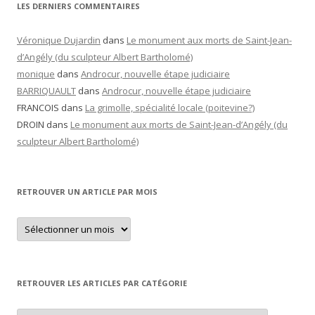
LES DERNIERS COMMENTAIRES
Véronique Dujardin
dans
Le monument aux morts de Saint-Jean-
d’Angély (du sculpteur Albert Bartholomé)
monique
dans
Androcur, nouvelle étape judiciaire
BARRIQUAULT
dans
Androcur, nouvelle étape judiciaire
FRANCOIS
dans
La grimolle, spécialité locale (poitevine?)
DROIN
dans
Le monument aux morts de Saint-Jean-d’Angély (du
sculpteur Albert Bartholomé)
RETROUVER UN ARTICLE PAR MOIS
Retrouver
un
article
par
mois
RETROUVER LES ARTICLES PAR CATÉGORIE
Retrouver