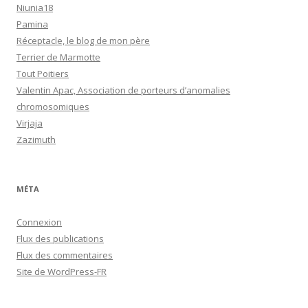
Niunia18
Pamina
Réceptacle, le blog de mon père
Terrier de Marmotte
Tout Poitiers
Valentin Apac, Association de porteurs d’anomalies
chromosomiques
Virjaja
Zazimuth
MÉTA
Connexion
Flux des publications
Flux des commentaires
Site de WordPress-FR