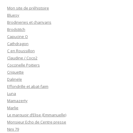
Mon site de préhistoire
Bluesy
Brodineries et charivaris
Brodstitch
Capucine O
Cathdragon
C en Roussillon
Claudine / Coco2
Coccinelle Poitiers
Criquette
Dalinele
Effondrille et abat-faim
Luna
Mamazerty
Marlie
Le marquoir d’Elise (Emmanuelle)
Monsieur Echo de Centre presse
Nini 79