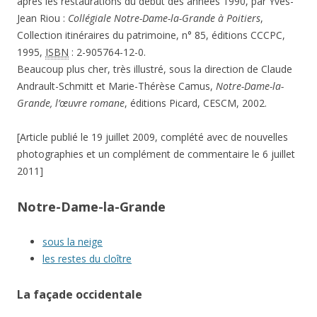
après les restaurations du début des années 1990, par Yves-
Jean Riou :
Collégiale Notre-Dame-la-Grande à Poitiers
,
Collection itinéraires du patrimoine, n° 85, éditions CCCPC,
1995,
ISBN
: 2-905764-12-0.
Beaucoup plus cher, très illustré, sous la direction de Claude
Andrault-Schmitt et Marie-Thérèse Camus,
Notre-Dame-la-
Grande, l’œuvre romane
, éditions Picard, CESCM, 2002.
[Article publié le 19 juillet 2009, complété avec de nouvelles
photographies et un complément de commentaire le 6 juillet
2011]
Notre-Dame-la-Grande
sous la neige
les restes du cloître
La façade occidentale