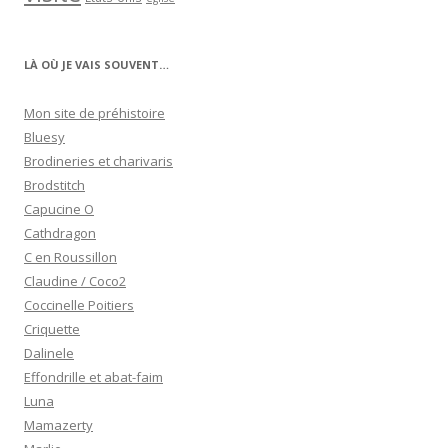
LÀ OÙ JE VAIS SOUVENT…
Mon site de préhistoire
Bluesy
Brodineries et charivaris
Brodstitch
Capucine O
Cathdragon
C en Roussillon
Claudine / Coco2
Coccinelle Poitiers
Criquette
Dalinele
Effondrille et abat-faim
Luna
Mamazerty