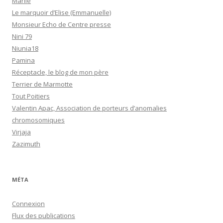
Marlie
Le marquoir d’Elise (Emmanuelle)
Monsieur Echo de Centre presse
Nini 79
Niunia18
Pamina
Réceptacle, le blog de mon père
Terrier de Marmotte
Tout Poitiers
Valentin Apac, Association de porteurs d’anomalies
chromosomiques
Virjaja
Zazimuth
MÉTA
Connexion
Flux des publications