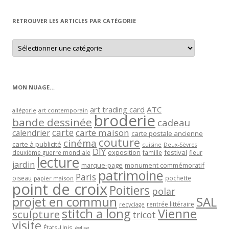
mois
RETROUVER LES ARTICLES PAR CATÉGORIE
Retrouver
les
articles
par
catégorie
MON NUAGE…
art trading card
ATC
allégorie
art contemporain
broderie
bande dessinée
cadeau
carte
carte maison
calendrier
carte postale ancienne
couture
cinéma
carte à publicité
cuisine
Deux-Sèvres
DIY
exposition
festival
famille
deuxième guerre mondiale
fleur
lecture
jardin
marque-page
monument commémoratif
patrimoine
Paris
oiseau
papier maison
pochette
point de croix
Poitiers
polar
projet en commun
SAL
rentrée littéraire
recyclage
stitch a long
Vienne
sculpture
tricot
visite
États-Unis
église