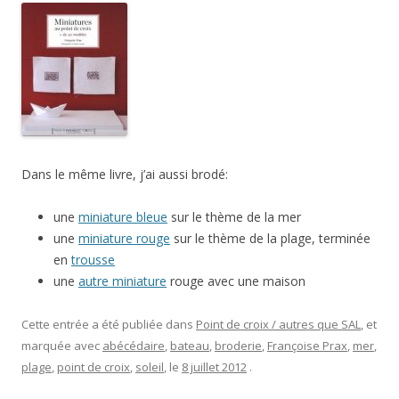
Dans le même livre, j’ai aussi brodé:
une
miniature bleue
sur le thème de la mer
une
miniature rouge
sur le thème de la plage, terminée
en
trousse
une
autre miniature
rouge avec une maison
Cette entrée a été publiée dans
Point de croix / autres que SAL
, et
marquée avec
abécédaire
,
bateau
,
broderie
,
Françoise Prax
,
mer
,
plage
,
point de croix
,
soleil
, le
8 juillet 2012
.