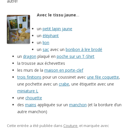
autre!
Avec le tissu jaune
…
un
petit lapin jaune
un
éléphant
un
lion
un
sac
avec un
bonbon à lire brodé
un
dragon
plaqué en
poche sur un T-Shirt
la trousse aux échevettes
les murs de la
maison en porte-clef
trois finitions
pour un coussinet avec
une fée coquette
,
une pochette avec un
crabe
, une étiquette avec une
miniature L
une
chouette
des
mains
appliquée sur un
manchon
(et la bordure d’un
autre manchon)
Cette entrée a été publiée dans
Couture
, et marquée avec