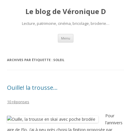
Le blog de Véronique D
Lecture, patrimoine, cinéma, bricolage, broderie…
Aller
Menu
au
contenu
ARCHIVES PAR ÉTIQUETTE :
SOLEIL
Ouille! la trousse…
10 réponses
Pour
l’annivers
aire de Flo, j’ai à peu près choisi la finition proposée par