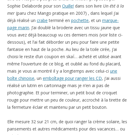
Sophie Delaborde pour son
Ouille!
dans son livre
Un été à la
mer
(paru chez Mango pratique en 2007) , dans lequel j’ai
déjà réalisé un
crabe
terminé en
pochette
, et un
marque-
page marin
. J’ai doublé la broderie avec un tissu jaune que
vous avez déjà beaucoup vu ces derniers mois (voir liste ci-
dessous), et l’ai fait déborder un peu pour faire une petite
fantaisie en haut de la poche. Au lieu de la toile cirée, j’ai
choisi le reste d’un coupon en skaÏ… acheté et utilisé avant
même l’ouverture de ce blog, et oublié au fond du placard,
mais je vous ai montré il y a longtemps avec celui-ci
une
boîte chinoise
, un
emboîtage pour ranger les CD
, j’ai aussi
réalisé un lutrin en cartonnage mais je n’en ai pas de
photographie. Et pour terminer, un petit bout de croquet
rouge pour mettre un peu de couleur, accroché à la tirette de
la fermeture éclair et maintenu par un petit bouton.
Elle mesure 32 sur 21 cm, de quoi ranger la crème solaire, les
pansements et autres médicaments pour des vacances… ou