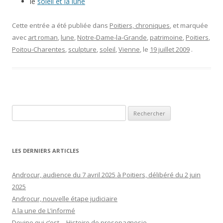
le
soleil et la lune
Cette entrée a été publiée dans
Poitiers, chroniques
, et marquée
avec
art roman
,
lune
,
Notre-Dame-la-Grande
,
patrimoine
,
Poitiers
,
Poitou-Charentes
,
sculpture
,
soleil
,
Vienne
, le
19 juillet 2009
.
Rechercher :
LES DERNIERS ARTICLES
Androcur, audience du 7 avril 2025 à Poitiers, délibéré du 2 juin
2025
Androcur, nouvelle étape judiciaire
A la une de L’informé
Devine qui c’est… Histoire de prosopagnosie