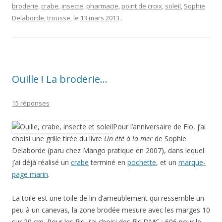
broderie
,
crabe
,
insecte
,
pharmacie
,
point de croix
,
soleil
,
Sophie
Delaborde
,
trousse
, le
13 mars 2013
.
Ouille ! La broderie…
15 réponses
Pour l’anniversaire de Flo, j’ai
choisi une grille tirée du livre
Un été à la mer
de Sophie
Delaborde (paru chez Mango pratique en 2007), dans lequel
j’ai déjà réalisé un
crabe
terminé en
pochette
, et un
marque-
page marin
.
La toile est une toile de lin d’ameublement qui ressemble un
peu à un canevas, la zone brodée mesure avec les marges 10
sur 20 cm. Pour les fils, j’ai choisi des fils DMC : 606 pour le