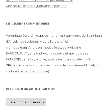
Une nouvelle étape judiciaire importante
LES DERNIERS COMMENTAIRES
Véronique Dujardin
dans
Le monument aux morts de Saint-Jean-
d’Angély (du sculpteur Albert Bartholomé)
monique
dans
Androcur, nouvelle étape judiciaire
BARRIQUAULT
dans
Androcur, nouvelle étape judiciaire
FRANCOIS
dans
La grimolle, spécialité locale (poitevine?)
DROIN
dans
Le monument aux morts de Saint-Jean-d’Angély (du
sculpteur Albert Bartholomé)
RETROUVER UN ARTICLE PAR MOIS
Retrouver
un
article
par