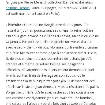
l’anglais par Pierre Ménard, collection Denoël et d’ailleurs,
éditions Denoël
, 2009, 174 pages, ISBN 978-2207260128 (il
est sorti maintenant aussi en Folio).
L’histoire
: chez la reine d’Angleterre de nos jours. Par
hasard un jour, en poursuivant ses chiens, la reine voit un
bibliobus garé devant les cuisines du palais, un coin où elle ne
va jamais. Par politesse, elle emprunte un livre et discute
avec le seul « client » du bus, Norman, qui travaille au cuisine
et qu’elle fait muter comme page à son service direct. Elle lit,
lit, de plus en plus, rattrape son retard de lecture, jusqu’à
prendre elle-même du retard lors de ses obligations
officielles, désarçonner ses sujets en leur demandant quel
livre ils sont en train de lire, agacer son époux.. ou le
président de la République française (en lui demandant des
détails sur la vie de Jean Genet…). Mais la résistance du palais
s’organise, un livre qu’elle avait caché sous les coussins de
son carrosse est dynamité (et si ça avait été une bombe?),
une caisse de livres se « perd » lors d’un voyage au Canada,