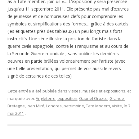
as a Tate member, join us »… L’exposition y sera présentée
jusqu’au 11 septembre 2011. Elle présente pas mal d’œuvres
de jeunesse et de nombreuses clefs pour comprendre les
symboles et simplifications des formes… grâce à des cartels
(les étiquettes près des tableaux) un peu longs mais forts
instructifs. Une série illustre la position de l’artiste dans la
guerre civile espagnole, contre le Franquisme et au cours de
la Seconde Guerre mondiale , sans oublier les dernières
oeuvres en partie brûlées volontairement par l’artiste (avec
une belle présentation, qui permet de voir aussi le revers
signé de certaines de ces toiles).
Cette entrée a été publiée dans
Visites, musées et expositions
, et
marquée avec
Angleterre
,
exposition
,
Gabriel Orozco
,
Grande-
Bretagne
,
Joan Miró
,
Londres
,
patrimoine
,
Tate Modern
,
visite
, le
7
mai 2011
.