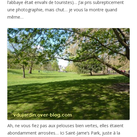
l’abbaye était envahi de touristes)… J’ai pris subrepticement
une photographie, mais chut… je vous la montre quand
même…
Ah, ne vous fiez pas aux pelouses bien vertes, elles étaient
abondamment arrosées… Ici Saint-Jame’s Park, juste à la