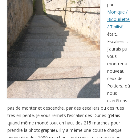
par
Monique /
Bidouillette
/ Tibilisfil
était…
Escaliers…
J’aurais pu
vous
montrer à
nouveau
ceux de
Poitiers, où
nous
n’arrêtons
pas de monter et descendre, par des escaliers ou des rues
très en pente. Je vous remets l’escalier des Dunes (j’étais
quand même monté tout en haut des 215 marches pour
prendre la photographie). Il y a même une course chaque
année dite des 1000 marches… qui consiste à monter en