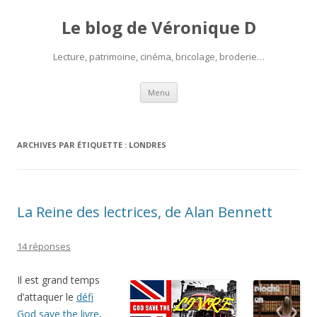
Le blog de Véronique D
Lecture, patrimoine, cinéma, bricolage, broderie…
Aller
Menu
au
contenu
ARCHIVES PAR ÉTIQUETTE :
LONDRES
La Reine des lectrices, de Alan Bennett
14 réponses
Il est grand temps
d’attaquer le
défi
God save the livre
,