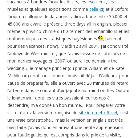
vacances à Londres (pour les loisirs, les
escaliers
, les
musées et quelques expositions comme
celle-ci
) et à Oxford
(pour un colloque de datations radiocarbone entre 35.000 et
45.000 ans avant le présent, three days all in english, please!
même la physico-chimie du traitement des échantillons et les
mathématiques des statistiques bayésiennes
, pas mal
pour des vacances, non?). Mardi 12 avril 2001, j’ai donc visité
l’abbaye de Westminster, que j’avais laissée de côté lors de
mon dernier voyage en 2007, où aura lieu demain « the
wedding », le mariage princier (du prince William et de Kate
Middleton) dont tout Londres bruissait déjà… D’ailleurs, pour
cause de préparatifs, elle a ouvert avec 20 minutes de retard,
l’attente dans le courant d’air (ajouté au train Londres-Oxford
le lendemain, dont les vitres passaient leur temps à
descendre) m’a donné un bon rhume… Pour préparer votre
visite, évitez la version française du
site internet officiel
, c’est
une vraie catastrophe… mais la version en anglais est très
bien faite. J’avais donc en arrivant une petite appréhension
pour l’audioguide, qui est compris dans le prix de la visite,