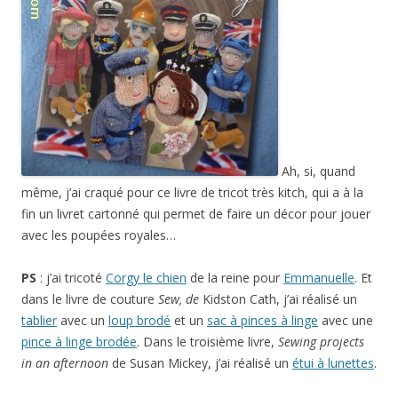
Ah, si, quand
même, j’ai craqué pour ce livre de tricot très kitch, qui a à la
fin un livret cartonné qui permet de faire un décor pour jouer
avec les poupées royales…
PS
: j’ai tricoté
Corgy le chien
de la reine pour
Emmanuelle
. Et
dans le livre de couture
Sew, de
Kidston Cath, j’ai réalisé un
tablier
avec un
loup brodé
et un
sac à pinces à linge
avec une
pince à linge brodée
. Dans le troisième livre,
Sewing projects
in an afternoon
de Susan Mickey, j’ai réalisé un
étui à lunettes
.