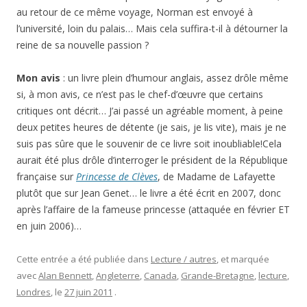
au retour de ce même voyage, Norman est envoyé à
l’université, loin du palais… Mais cela suffira-t-il à détourner la
reine de sa nouvelle passion ?
Mon avis
: un livre plein d’humour anglais, assez drôle même
si, à mon avis, ce n’est pas le chef-d’œuvre que certains
critiques ont décrit… J’ai passé un agréable moment, à peine
deux petites heures de détente (je sais, je lis vite), mais je ne
suis pas sûre que le souvenir de ce livre soit inoubliable!Cela
aurait été plus drôle d’interroger le président de la République
française sur
Princesse de Clèves
, de Madame de Lafayette
plutôt que sur Jean Genet… le livre a été écrit en 2007, donc
après l’affaire de la fameuse princesse (attaquée en février ET
en juin 2006)…
Cette entrée a été publiée dans
Lecture / autres
, et marquée
avec
Alan Bennett
,
Angleterre
,
Canada
,
Grande-Bretagne
,
lecture
,
Londres
, le
27 juin 2011
.