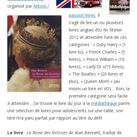
organisé par
Antoni /
passion livres
. Il
s’agit de lire un ou plusieurs
livres anglais d’ici fin février
2012 et atteindre l’une de ces
catégories : « Duty Harry » (1
livre lu), « Prince Charles » (5
livres), « Prince William » (10
livres), « Lady Di »(15 livres),
« The Beatles » (20 livres et
plus), « Queen Mom » (au
moins un livre en VO)… Bon, la
première catégorie sera facile
à atteindre… J’ai trouvé le livre du jour à la
médiathèque
parmi
une sélection de livres pour adolescents sur une table, son
titre m’a paru parfait par rapport au titre du défi!
Le livre
:
La Reine des lectrices
de Alan Bennett, traduit de