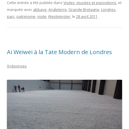
Cette entrée a été publiée dans
Visites, musées et expositions
, et
marquée avec
abbaye
,
Angleterre
,
Grande-Bretagne
,
Londres
,
parc
,
patrimoine
,
visite
,
Westminster
, le
28 avril 2011
.
Ai Weiwei à la Tate Modern de Londres
9 réponses