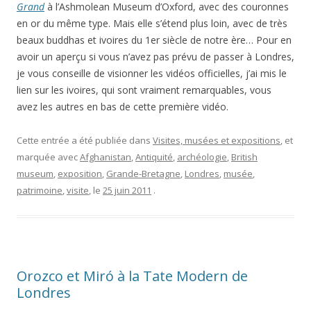
Grand
à l’Ashmolean Museum d’Oxford, avec des couronnes
en or du même type. Mais elle s’étend plus loin, avec de très
beaux buddhas et ivoires du 1er siècle de notre ère… Pour en
avoir un aperçu si vous n’avez pas prévu de passer à Londres,
je vous conseille de visionner les vidéos officielles, j’ai mis le
lien sur les ivoires, qui sont vraiment remarquables, vous
avez les autres en bas de cette première vidéo.
Cette entrée a été publiée dans
Visites, musées et expositions
, et
marquée avec
Afghanistan
,
Antiquité
,
archéologie
,
British
museum
,
exposition
,
Grande-Bretagne
,
Londres
,
musée
,
patrimoine
,
visite
, le
25 juin 2011
.
Orozco et Miró à la Tate Modern de
Londres