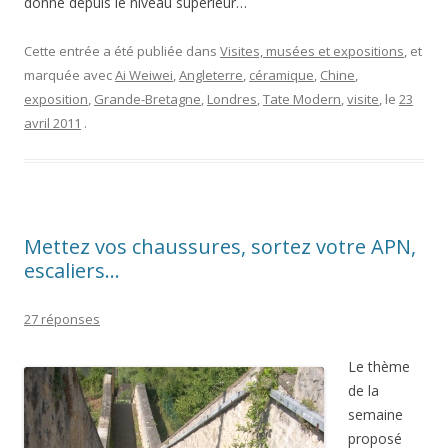
donne depuis le niveau supérieur…
Cette entrée a été publiée dans
Visites, musées et expositions
, et
marquée avec
Ai Weiwei
,
Angleterre
,
céramique
,
Chine
,
exposition
,
Grande-Bretagne
,
Londres
,
Tate Modern
,
visite
, le
23
avril 2011
.
Mettez vos chaussures, sortez votre APN,
escaliers…
27 réponses
Le thème
de la
semaine
proposé