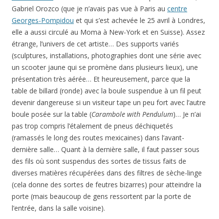
Gabriel Orozco (que je n’avais pas vue à Paris au
centre
Georges-Pompidou
et qui s’est achevée le 25 avril à Londres,
elle a aussi circulé au Moma à New-York et en Suisse). Assez
étrange, l’univers de cet artiste… Des supports variés
(sculptures, installations, photographies dont une série avec
un scooter jaune qui se promène dans plusieurs lieux), une
présentation très aérée… Et heureusement, parce que la
table de billard (ronde) avec la boule suspendue à un fil peut
devenir dangereuse si un visiteur tape un peu fort avec l’autre
boule posée sur la table (
Carambole with Pendulum
)… Je n’ai
pas trop compris l’étalement de pneus déchiquetés
(ramassés le long des routes mexicaines) dans l’avant-
dernière salle… Quant à la dernière salle, il faut passer sous
des fils où sont suspendus des sortes de tissus faits de
diverses matières récupérées dans des filtres de sèche-linge
(cela donne des sortes de feutres bizarres) pour atteindre la
porte (mais beaucoup de gens ressortent par la porte de
l’entrée, dans la salle voisine).