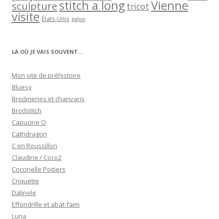
stitch a long
Vienne
sculpture
tricot
visite
États-Unis
église
LÀ OÙ JE VAIS SOUVENT…
Mon site de préhistoire
Bluesy
Brodineries et charivaris
Brodstitch
Capucine O
Cathdragon
C en Roussillon
Claudine / Coco2
Coccinelle Poitiers
Criquette
Dalinele
Effondrille et abat-faim
Luna