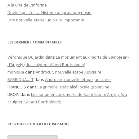
A la une de L’informé
Devine qui c’est… Histoire de prosopagnosie
Une nouvelle étape judiciaire importante
LES DERNIERS COMMENTAIRES
Véronique Dujardin
dans
Le monument aux morts de Saint-Jean-
d’Angély (du sculpteur Albert Bartholomé)
monique
dans
Androcur, nouvelle étape judiciaire
BARRIQUAULT
dans
Androcur, nouvelle étape judiciaire
FRANCOIS
dans
La grimolle, spécialité locale (poitevine?)
DROIN
dans
Le monument aux morts de Saint-Jean-d’Angély (du
sculpteur Albert Bartholomé)
RETROUVER UN ARTICLE PAR MOIS
Retrouver