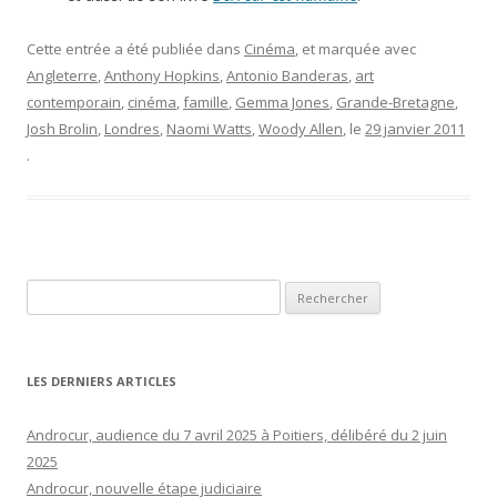
Cette entrée a été publiée dans
Cinéma
, et marquée avec
Angleterre
,
Anthony Hopkins
,
Antonio Banderas
,
art
contemporain
,
cinéma
,
famille
,
Gemma Jones
,
Grande-Bretagne
,
Josh Brolin
,
Londres
,
Naomi Watts
,
Woody Allen
, le
29 janvier 2011
.
Rechercher :
LES DERNIERS ARTICLES
Androcur, audience du 7 avril 2025 à Poitiers, délibéré du 2 juin
2025
Androcur, nouvelle étape judiciaire