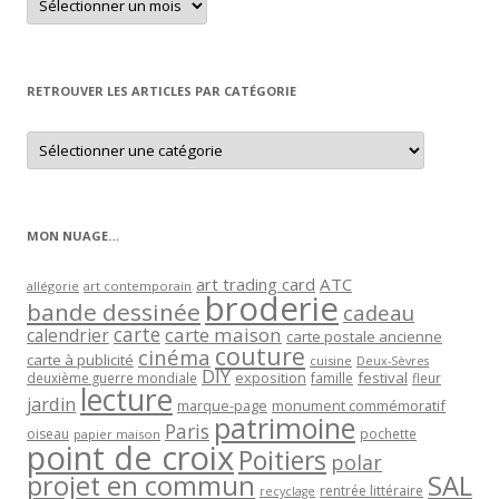
un
article
par
mois
RETROUVER LES ARTICLES PAR CATÉGORIE
Retrouver
les
articles
par
catégorie
MON NUAGE…
art trading card
ATC
allégorie
art contemporain
broderie
bande dessinée
cadeau
carte
carte maison
calendrier
carte postale ancienne
couture
cinéma
carte à publicité
cuisine
Deux-Sèvres
DIY
exposition
festival
famille
deuxième guerre mondiale
fleur
lecture
jardin
marque-page
monument commémoratif
patrimoine
Paris
oiseau
papier maison
pochette
point de croix
Poitiers
polar
projet en commun
SAL
rentrée littéraire
recyclage