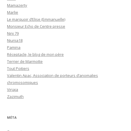
Mamazerty
Marlie
Le marquoir d’Elise (Emmanuelle)
Monsieur Echo de Centre presse
Nini 79
Niunia18
Pamina
Réceptacle, le blog de mon père
Terrier de Marmotte
Tout Poitiers
Valentin Apac, Association de porteurs d’anomalies
chromosomiques
Virjaja
Zazimuth
MÉTA