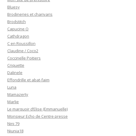
Bluesy
Brodineries et charivaris
Brodstitch
Capucine O
Cathdragon
C en Roussillon
Claudine / Coco2
Coccinelle Poitiers
Criquette
Dalinele
Effondrille et abat-faim
Luna
Mamazerty
Marlie
Le marquoir d’Elise (Emmanuelle)
Monsieur Echo de Centre presse
Nini 79
Niunia18