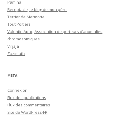
Pamina
Réceptacle, le blog de mon père
Terrier de Marmotte
Tout Poitiers
Valentin Apac, Association de porteurs d’anomalies
chromosomiques
Virjaja
Zazimuth
MÉTA
Connexion
Flux des publications
Flux des commentaires
Site de WordPress-FR