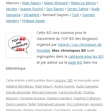
Masson /
Alain Maury
/
Marie Moinard
/
Rebecca Morse
/
Nicoby
/
Jeanne Puchol
/
Guy Raives
/
Sergio Salma
/
Aude
Samama
/
Séraphine
/ Bernard Swysen /
Turk
/
Damien
Vanders
/
Philippe Xavier
Cette BD sera soumise pour le
classement du TOP BD des blogueurs
organisé par
Yaneck / Les chroniques de
l’invisible
.
Mes chroniques BD
sont
regroupées dans la
catégorie pour les BD
et par auteur sur la
page BD
dans ma
bibliothèque.
Cette entrée a été publiée dans
Lecture / BD
, et marquée avec
Adeline Blondieau
,
Alain Maury
,
André Geerts
,
Aude Samama
,
bande dessinée
,
Bernard Swysen
,
Carine De Brab
,
Charles
Masson
,
Christian Durieux
,
Damien Vanders
,
Daphné Collignon
,
Denis Lapière
,
Didjé
,
Emmanuel Lepage
,
Eric Corbeyran
,
excision
,
féminisme
,
femme
,
Fred Jannin
,
Guy Raives
,
inceste
,
Isabelle