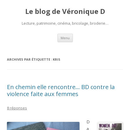
Le blog de Véronique D
Lecture, patrimoine, cinéma, bricolage, broderie…
Aller
Menu
au
contenu
ARCHIVES PAR ÉTIQUETTE :
KRIS
En chemin elle rencontre… BD contre la
violence faite aux femmes
8 réponses
D
a