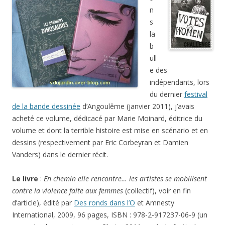
n
s
la
b
ull
e des
indépendants, lors
du dernier
festival
de la bande dessinée
d’Angoulême (janvier 2011), j’avais
acheté ce volume, dédicacé par Marie Moinard, éditrice du
volume et dont la terrible histoire est mise en scénario et en
dessins (respectivement par Eric Corbeyran et Damien
Vanders) dans le dernier récit.
Le livre
:
En chemin elle rencontre… les artistes se mobilisent
contre la violence faite aux femmes
(collectif), voir en fin
d’article), édité par
Des ronds dans l’O
et Amnesty
International, 2009, 96 pages, ISBN : 978-2-917237-06-9 (un