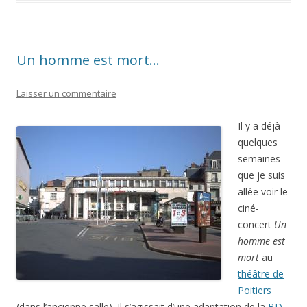
Un homme est mort…
Laisser un commentaire
Il y a déjà
quelques
semaines
que je suis
allée voir le
ciné-
concert
Un
homme est
mort
au
théâtre de
Poitiers
(dans l’ancienne salle). Il s’agissait d’une adaptation de la
BD