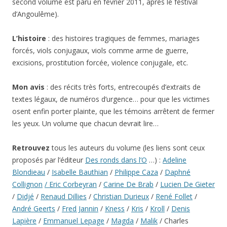
second volume est paru en février 2011, après le festival
d’Angoulême).
L’histoire
: des histoires tragiques de femmes, mariages
forcés, viols conjugaux, viols comme arme de guerre,
excisions, prostitution forcée, violence conjugale, etc.
Mon avis
: des récits très forts, entrecoupés d’extraits de
textes légaux, de numéros d’urgence… pour que les victimes
osent enfin porter plainte, que les témoins arrêtent de fermer
les yeux. Un volume que chacun devrait lire…
Retrouvez
tous les auteurs du volume (les liens sont ceux
proposés par l’éditeur
Des ronds dans l’O
…) :
Adeline
Blondieau
/
Isabelle Bauthian
/
Philippe Caza
/
Daphné
Collignon
/ Eric Corbeyran
/
Carine De Brab
/
Lucien De Gieter
/
Didjé
/
Renaud Dillies
/
Christian Durieux
/
René Follet
/
André Geerts
/
Fred Jannin
/
Kness
/
Kris
/
Kroll
/
Denis
Lapière
/
Emmanuel Lepage
/
Magda
/
Malik
/ Charles