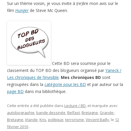
Sur un thème voisin, je vous invite à (re)lire mon avis sur le
film
Hunger
de Steve Mc Queen.
Cette BD sera soumise pour le
classement du TOP BD des blogueurs organisé par
Yaneck /
Les chroniques de l’invisible
.
Mes chroniques BD
sont
regroupées dans la
catégorie pour les BD
et par auteur sur la
page BD
dans ma bibliothèque.
Cette entrée a été publiée dans
Lecture / BD
, et marquée avec
autobiographie
,
bande dessinée
,
Belfast
,
Bretagne
,
Grande-
Bretagne
,
Irlande
,
Kris
,
politique
,
terrorisme
,
Vincent Bailly
, le
12
février 2010
.