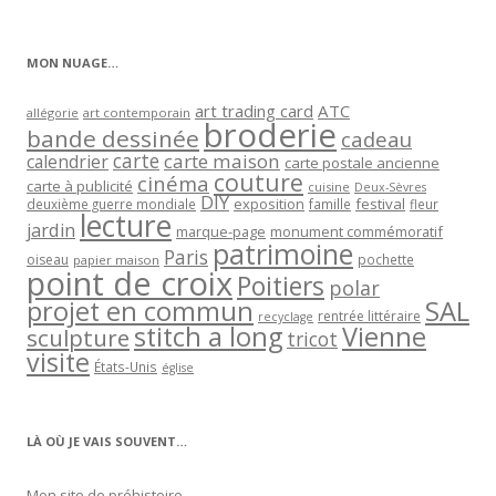
par
catégorie
MON NUAGE…
art trading card
ATC
allégorie
art contemporain
broderie
bande dessinée
cadeau
carte
carte maison
calendrier
carte postale ancienne
couture
cinéma
carte à publicité
cuisine
Deux-Sèvres
DIY
exposition
festival
famille
deuxième guerre mondiale
fleur
lecture
jardin
marque-page
monument commémoratif
patrimoine
Paris
oiseau
papier maison
pochette
point de croix
Poitiers
polar
projet en commun
SAL
rentrée littéraire
recyclage
stitch a long
Vienne
sculpture
tricot
visite
États-Unis
église
LÀ OÙ JE VAIS SOUVENT…
Mon site de préhistoire