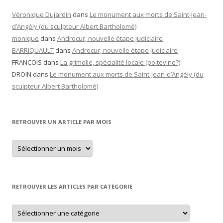
Véronique Dujardin
dans
Le monument aux morts de Saint-Jean-
d’Angély (du sculpteur Albert Bartholomé)
monique
dans
Androcur, nouvelle étape judiciaire
BARRIQUAULT
dans
Androcur, nouvelle étape judiciaire
FRANCOIS
dans
La grimolle, spécialité locale (poitevine?)
DROIN
dans
Le monument aux morts de Saint-Jean-d’Angély (du
sculpteur Albert Bartholomé)
RETROUVER UN ARTICLE PAR MOIS
Retrouver
un
article
par
mois
RETROUVER LES ARTICLES PAR CATÉGORIE
Retrouver
les
articles