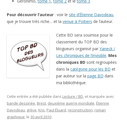
Geronimo,
tome 1
,
tome 2
et le
tome 3
Pour découvrir l’auteur
: voir le
site d’Étienne Davodeau
,
que je trouve très riche… et la
venue à Poitiers
de l’auteur.
Cette BD sera soumise pour le
classement du TOP BD des
blogueurs organisé par
Yaneck /
Les chroniques de l’invisible
.
Mes
chroniques BD
sont regroupées
dans la
catégorie pour les BD
et
par auteur sur la
page BD
dans
ma bibliothèque.
Cette entrée a été publiée dans
Lecture / BD
, et marquée avec
bande dessinée
,
Brest
,
deuxième guerre mondiale
,
Étienne
Davodeau
,
grève
,
Kris
,
Paul Éluard
,
reconstruction
,
roman
graphique
, le
30 avril 2010
.