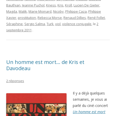
Bauthian
,
Jeanne Puchol
,
Kness
,
Kris
,
Kroll
,
Lucien De Gieter
,
Magda
,
Malik
,
Marie Moinard
,
Nicoby
,
Philippe Caza
,
Philippe
Xavier
,
prostitution
,
Rebecca Morse
,
Renaud Dillies
,
René Follet
,
Séraphine
,
Sergio Salma
,
Turk
,
viol
,
violence conjugale
, le
2
septembre 2011
.
Un homme est mort… de Kris et
Davodeau
2 réponses
Il y a déjà quelques
semaines, je vous ai
parlé du ciné-concert
Un homme est mort