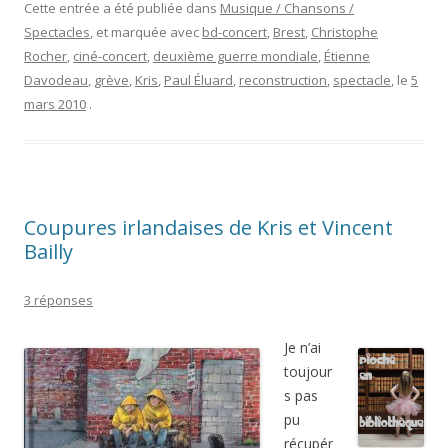
Cette entrée a été publiée dans
Musique / Chansons /
Spectacles
, et marquée avec
bd-concert
,
Brest
,
Christophe
Rocher
,
ciné-concert
,
deuxième guerre mondiale
,
Étienne
Davodeau
,
grève
,
Kris
,
Paul Éluard
,
reconstruction
,
spectacle
, le
5
mars 2010
.
Coupures irlandaises de Kris et Vincent
Bailly
3 réponses
Je n’ai
toujour
s pas
pu
récupér