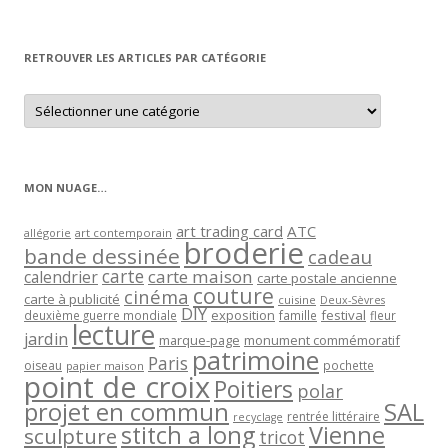
par
mois
RETROUVER LES ARTICLES PAR CATÉGORIE
Retrouver
les
articles
par
catégorie
MON NUAGE…
art trading card
ATC
allégorie
art contemporain
broderie
bande dessinée
cadeau
carte
carte maison
calendrier
carte postale ancienne
couture
cinéma
carte à publicité
cuisine
Deux-Sèvres
DIY
exposition
festival
famille
deuxième guerre mondiale
fleur
lecture
jardin
marque-page
monument commémoratif
patrimoine
Paris
oiseau
papier maison
pochette
point de croix
Poitiers
polar
projet en commun
SAL
rentrée littéraire
recyclage
stitch a long
Vienne
sculpture
tricot