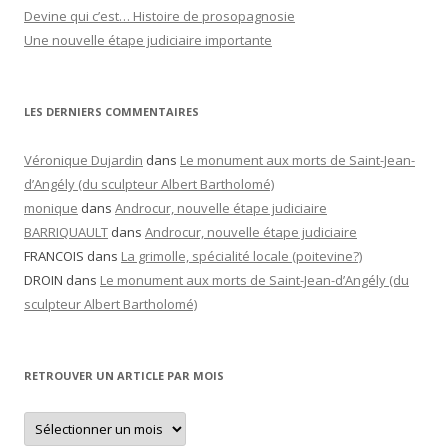
Devine qui c’est… Histoire de prosopagnosie
Une nouvelle étape judiciaire importante
LES DERNIERS COMMENTAIRES
Véronique Dujardin
dans
Le monument aux morts de Saint-Jean-
d’Angély (du sculpteur Albert Bartholomé)
monique
dans
Androcur, nouvelle étape judiciaire
BARRIQUAULT
dans
Androcur, nouvelle étape judiciaire
FRANCOIS
dans
La grimolle, spécialité locale (poitevine?)
DROIN
dans
Le monument aux morts de Saint-Jean-d’Angély (du
sculpteur Albert Bartholomé)
RETROUVER UN ARTICLE PAR MOIS
Retrouver
un
article