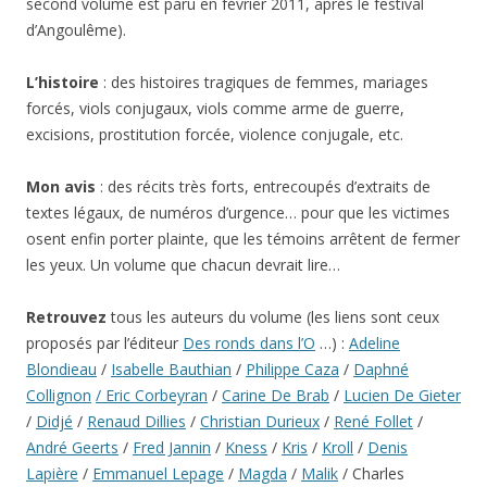
second volume est paru en février 2011, après le festival
d’Angoulême).
L’histoire
: des histoires tragiques de femmes, mariages
forcés, viols conjugaux, viols comme arme de guerre,
excisions, prostitution forcée, violence conjugale, etc.
Mon avis
: des récits très forts, entrecoupés d’extraits de
textes légaux, de numéros d’urgence… pour que les victimes
osent enfin porter plainte, que les témoins arrêtent de fermer
les yeux. Un volume que chacun devrait lire…
Retrouvez
tous les auteurs du volume (les liens sont ceux
proposés par l’éditeur
Des ronds dans l’O
…) :
Adeline
Blondieau
/
Isabelle Bauthian
/
Philippe Caza
/
Daphné
Collignon
/ Eric Corbeyran
/
Carine De Brab
/
Lucien De Gieter
/
Didjé
/
Renaud Dillies
/
Christian Durieux
/
René Follet
/
André Geerts
/
Fred Jannin
/
Kness
/
Kris
/
Kroll
/
Denis
Lapière
/
Emmanuel Lepage
/
Magda
/
Malik
/ Charles