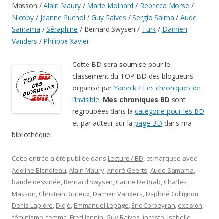
Masson /
Alain Maury
/
Marie Moinard
/
Rebecca Morse
/
Nicoby
/
Jeanne Puchol
/
Guy Raives
/
Sergio Salma
/
Aude
Samama
/
Séraphine
/ Bernard Swysen /
Turk
/
Damien
Vanders
/
Philippe Xavier
Cette BD sera soumise pour le
classement du TOP BD des blogueurs
organisé par
Yaneck / Les chroniques de
l’invisible
.
Mes chroniques BD
sont
regroupées dans la
catégorie pour les BD
et par auteur sur la
page BD
dans ma
bibliothèque.
Cette entrée a été publiée dans
Lecture / BD
, et marquée avec
Adeline Blondieau
,
Alain Maury
,
André Geerts
,
Aude Samama
,
bande dessinée
,
Bernard Swysen
,
Carine De Brab
,
Charles
Masson
,
Christian Durieux
,
Damien Vanders
,
Daphné Collignon
,
Denis Lapière
,
Didjé
,
Emmanuel Lepage
,
Eric Corbeyran
,
excision
,
féminisme
,
femme
,
Fred Jannin
,
Guy Raives
,
inceste
,
Isabelle