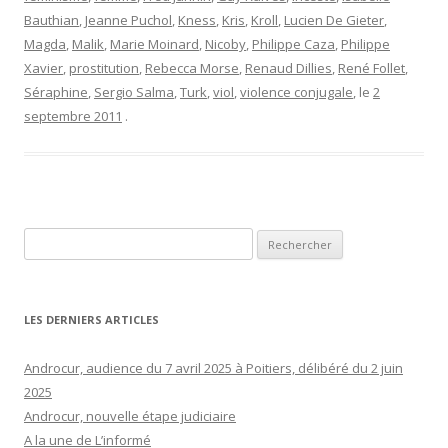
Bauthian
,
Jeanne Puchol
,
Kness
,
Kris
,
Kroll
,
Lucien De Gieter
,
Magda
,
Malik
,
Marie Moinard
,
Nicoby
,
Philippe Caza
,
Philippe
Xavier
,
prostitution
,
Rebecca Morse
,
Renaud Dillies
,
René Follet
,
Séraphine
,
Sergio Salma
,
Turk
,
viol
,
violence conjugale
, le
2
septembre 2011
.
Rechercher :
LES DERNIERS ARTICLES
Androcur, audience du 7 avril 2025 à Poitiers, délibéré du 2 juin
2025
Androcur, nouvelle étape judiciaire
A la une de L’informé