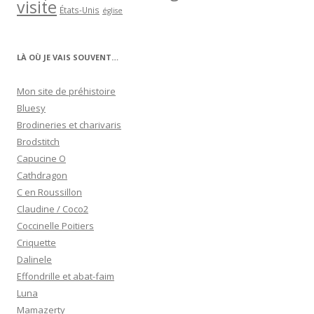
visite
États-Unis
église
LÀ OÙ JE VAIS SOUVENT…
Mon site de préhistoire
Bluesy
Brodineries et charivaris
Brodstitch
Capucine O
Cathdragon
C en Roussillon
Claudine / Coco2
Coccinelle Poitiers
Criquette
Dalinele
Effondrille et abat-faim
Luna
Mamazerty