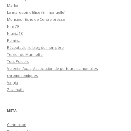
Marlie
Le marquoir d’Elise (Emmanuelle)
Monsieur Echo de Centre presse
Nini 79
Niunia18
Pamina
Réceptacle, le blog de mon père
Terrier de Marmotte
Tout Poitiers
Valentin Apac, Association de porteurs d’anomalies
chromosomiques
Virjaja
Zazimuth
MÉTA
Connexion