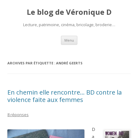
Le blog de Véronique D
Lecture, patrimoine, cinéma, bricolage, broderie…
Aller
Menu
au
contenu
ARCHIVES PAR ÉTIQUETTE :
ANDRÉ GEERTS
En chemin elle rencontre… BD contre la
violence faite aux femmes
8 réponses
D
a