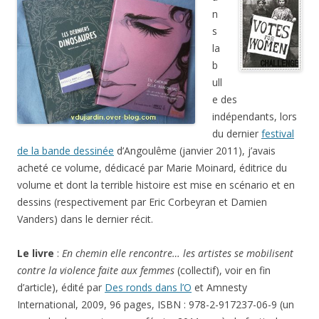
n
s
la
b
ull
e des
indépendants, lors
du dernier
festival
de la bande dessinée
d’Angoulême (janvier 2011), j’avais
acheté ce volume, dédicacé par Marie Moinard, éditrice du
volume et dont la terrible histoire est mise en scénario et en
dessins (respectivement par Eric Corbeyran et Damien
Vanders) dans le dernier récit.
Le livre
:
En chemin elle rencontre… les artistes se mobilisent
contre la violence faite aux femmes
(collectif), voir en fin
d’article), édité par
Des ronds dans l’O
et Amnesty
International, 2009, 96 pages, ISBN : 978-2-917237-06-9 (un