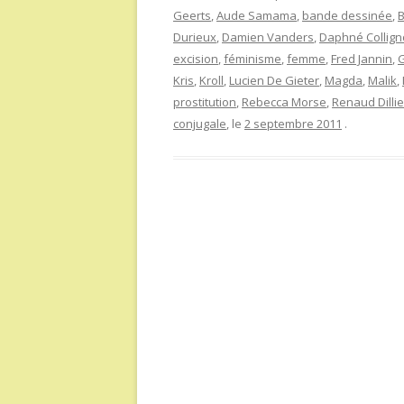
Geerts
,
Aude Samama
,
bande dessinée
,
Durieux
,
Damien Vanders
,
Daphné Collig
excision
,
féminisme
,
femme
,
Fred Jannin
,
G
Kris
,
Kroll
,
Lucien De Gieter
,
Magda
,
Malik
,
prostitution
,
Rebecca Morse
,
Renaud Dilli
conjugale
, le
2 septembre 2011
.