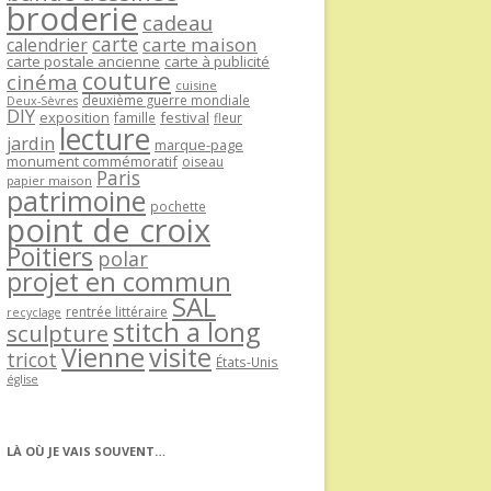
broderie
cadeau
carte
carte maison
calendrier
carte postale ancienne
carte à publicité
couture
cinéma
cuisine
deuxième guerre mondiale
Deux-Sèvres
DIY
exposition
festival
famille
fleur
lecture
jardin
marque-page
monument commémoratif
oiseau
Paris
papier maison
patrimoine
pochette
point de croix
Poitiers
polar
projet en commun
SAL
rentrée littéraire
recyclage
stitch a long
sculpture
Vienne
visite
tricot
États-Unis
église
LÀ OÙ JE VAIS SOUVENT…