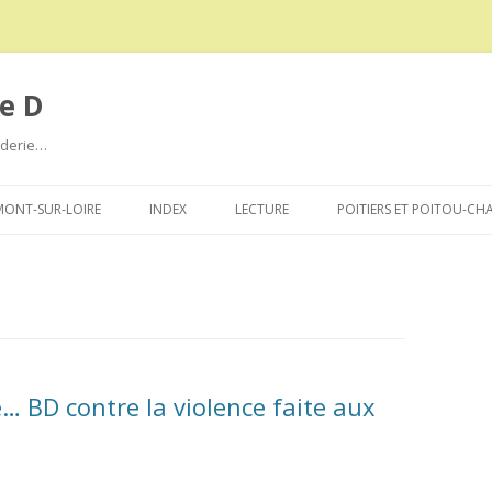
e D
roderie…
Aller
au
ONT-SUR-LOIRE
INDEX
LECTURE
POITIERS ET POITOU-CH
contenu
… BD contre la violence faite aux