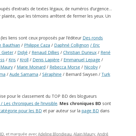
ecoupés d’extraits de textes légaux, de numéros d’urgence…
r plainte, que les témoins arrêtent de fermer les yeux. Un
les liens sont ceux proposés par l’éditeur
Des ronds
le Bauthian
/
Philippe Caza
/
Daphné Collignon
/ Eric
 Gieter
/
Didjé
/
Renaud Dillies
/
Christian Durieux
/
René
ss
/
Kris
/
Kroll
/
Denis Lapière
/
Emmanuel Lepage
/
n Maury
/
Marie Moinard
/
Rebecca Morse
/
Nicoby
/
lma
/
Aude Samama
/
Séraphine
/ Bernard Swysen /
Turk
ise pour le classement du TOP BD des blogueurs
/ Les chroniques de l’invisible
.
Mes chroniques BD
sont
catégorie pour les BD
et par auteur sur la
page BD
dans
 BD
, et marquée avec
Adeline Blondieau
,
Alain Maury
,
André