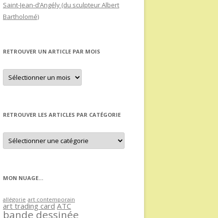
Saint-Jean-d’Angély (du sculpteur Albert
Bartholomé)
RETROUVER UN ARTICLE PAR MOIS
Retrouver
un
article
par
mois
RETROUVER LES ARTICLES PAR CATÉGORIE
Retrouver
les
articles
par
catégorie
MON NUAGE…
allégorie
art contemporain
art trading card
ATC
bande dessinée