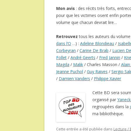
Mon avis
: des récits très forts, entr
pour que les victimes osent enfin porte
volume que chacun devrait lire…
Retrouvez
tous les auteurs du volume (
dans l’O
…) :
Adeline Blondieau
/
Isabel
Corbeyran
/
Carine De Brab
/
Lucien De
Follet
/
André Geerts
/
Fred Jannin
/
Kne
Magda
/
Malik
/ Charles Masson /
Alai
Jeanne Puchol
/
Guy Raives
/
Sergio Sa
/
Damien Vanders
/
Philippe Xavier
Cette BD sera soum
organisé par
Yaneck 
regroupées dans la
ma bibliothèque.
Cette entrée a été publiée dans
Lecture /