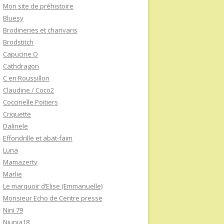
Mon site de préhistoire
Bluesy
Brodineries et charivaris
Brodstitch
Capucine O
Cathdragon
C en Roussillon
Claudine / Coco2
Coccinelle Poitiers
Criquette
Dalinele
Effondrille et abat-faim
Luna
Mamazerty
Marlie
Le marquoir d’Elise (Emmanuelle)
Monsieur Echo de Centre presse
Nini 79
Niunia18