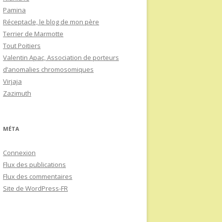
Pamina
Réceptacle, le blog de mon père
Terrier de Marmotte
Tout Poitiers
Valentin Apac, Association de porteurs
d’anomalies chromosomiques
Virjaja
Zazimuth
MÉTA
Connexion
Flux des publications
Flux des commentaires
Site de WordPress-FR