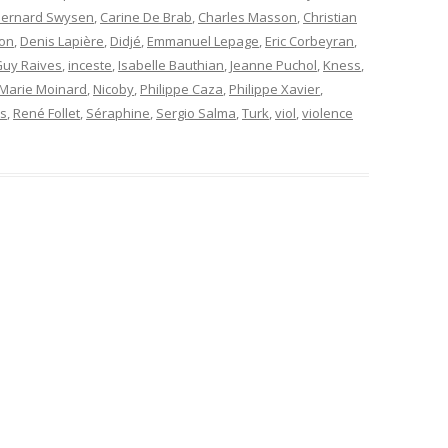
Bernard Swysen
,
Carine De Brab
,
Charles Masson
,
Christian
non
,
Denis Lapière
,
Didjé
,
Emmanuel Lepage
,
Eric Corbeyran
,
uy Raives
,
inceste
,
Isabelle Bauthian
,
Jeanne Puchol
,
Kness
,
Marie Moinard
,
Nicoby
,
Philippe Caza
,
Philippe Xavier
,
es
,
René Follet
,
Séraphine
,
Sergio Salma
,
Turk
,
viol
,
violence