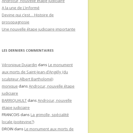
Androcur, nouvelle étape judiciaire
A la une de L’informé
Devine qui c’est… Histoire de
prosopagnosie
Une nouvelle étape judiciaire importante
LES DERNIERS COMMENTAIRES
Véronique Dujardin
dans
Le monument
aux morts de Saint-Jean-d’Angély (du
sculpteur Albert Bartholomé)
monique
dans
Androcur, nouvelle étape
judiciaire
BARRIQUAULT
dans
Androcur, nouvelle
étape judiciaire
FRANCOIS
dans
La grimolle, spécialité
locale (poitevine?)
DROIN
dans
Le monument aux morts de