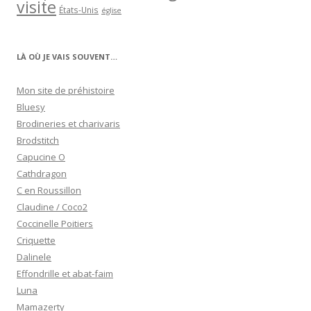
visite
États-Unis
église
LÀ OÙ JE VAIS SOUVENT…
Mon site de préhistoire
Bluesy
Brodineries et charivaris
Brodstitch
Capucine O
Cathdragon
C en Roussillon
Claudine / Coco2
Coccinelle Poitiers
Criquette
Dalinele
Effondrille et abat-faim
Luna
Mamazerty