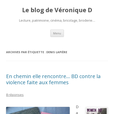
Le blog de Véronique D
Lecture, patrimoine, cinéma, bricolage, broderie…
Aller
Menu
au
contenu
ARCHIVES PAR ÉTIQUETTE :
DENIS LAPIÈRE
En chemin elle rencontre… BD contre la
violence faite aux femmes
8 réponses
D
a