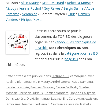
Masson /
Alain Maury
/
Marie Moinard
/
Rebecca Morse
/
Nicoby
/
Jeanne Puchol
/
Guy Raives
/
Sergio Salma
/
Aude
Samama
/
Séraphine
/ Bernard Swysen /
Turk
/
Damien
Vanders
/
Philippe Xavier
Cette BD sera soumise pour le
classement du TOP BD des blogueurs
organisé par
Yaneck / Les chroniques de
l’invisible
.
Mes chroniques BD
sont
regroupées dans la
catégorie pour les BD
et par auteur sur la
page BD
dans ma
bibliothèque.
Cette entrée a été publiée dans
Lecture / BD
, et marquée avec
Adeline Blondieau
,
Alain Maury
,
André Geerts
,
Aude Samama
,
bande dessinée
,
Bernard Swysen
,
Carine De Brab
,
Charles
Masson
,
Christian Durieux
,
Damien Vanders
,
Daphné Collignon
,
Denis Lapière
,
Didjé
,
Emmanuel Lepage
,
Eric Corbeyran
,
excision
,
féminisme
,
femme
,
Fred Jannin
,
Guy Raives
,
inceste
,
Isabelle