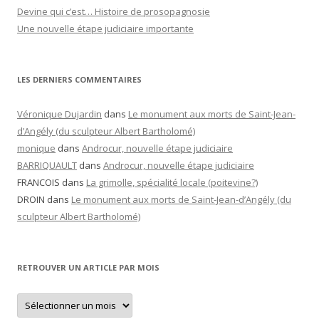
Devine qui c’est… Histoire de prosopagnosie
Une nouvelle étape judiciaire importante
LES DERNIERS COMMENTAIRES
Véronique Dujardin
dans
Le monument aux morts de Saint-Jean-
d’Angély (du sculpteur Albert Bartholomé)
monique
dans
Androcur, nouvelle étape judiciaire
BARRIQUAULT
dans
Androcur, nouvelle étape judiciaire
FRANCOIS
dans
La grimolle, spécialité locale (poitevine?)
DROIN
dans
Le monument aux morts de Saint-Jean-d’Angély (du
sculpteur Albert Bartholomé)
RETROUVER UN ARTICLE PAR MOIS
Retrouver
un
article