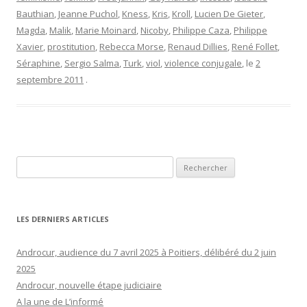
Bauthian
,
Jeanne Puchol
,
Kness
,
Kris
,
Kroll
,
Lucien De Gieter
,
Magda
,
Malik
,
Marie Moinard
,
Nicoby
,
Philippe Caza
,
Philippe
Xavier
,
prostitution
,
Rebecca Morse
,
Renaud Dillies
,
René Follet
,
Séraphine
,
Sergio Salma
,
Turk
,
viol
,
violence conjugale
, le
2
septembre 2011
.
Rechercher :
LES DERNIERS ARTICLES
Androcur, audience du 7 avril 2025 à Poitiers, délibéré du 2 juin
2025
Androcur, nouvelle étape judiciaire
A la une de L’informé