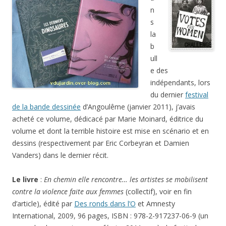
n
s
la
b
ull
e des
indépendants, lors
du dernier
festival
de la bande dessinée
d’Angoulême (janvier 2011), j’avais
acheté ce volume, dédicacé par Marie Moinard, éditrice du
volume et dont la terrible histoire est mise en scénario et en
dessins (respectivement par Eric Corbeyran et Damien
Vanders) dans le dernier récit.
Le livre
:
En chemin elle rencontre… les artistes se mobilisent
contre la violence faite aux femmes
(collectif), voir en fin
d’article), édité par
Des ronds dans l’O
et Amnesty
International, 2009, 96 pages, ISBN : 978-2-917237-06-9 (un