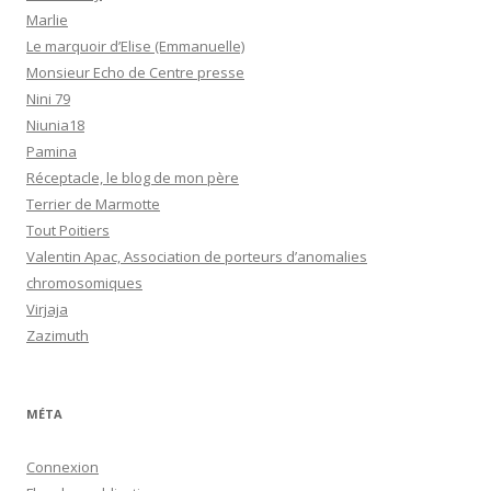
Marlie
Le marquoir d’Elise (Emmanuelle)
Monsieur Echo de Centre presse
Nini 79
Niunia18
Pamina
Réceptacle, le blog de mon père
Terrier de Marmotte
Tout Poitiers
Valentin Apac, Association de porteurs d’anomalies
chromosomiques
Virjaja
Zazimuth
MÉTA
Connexion