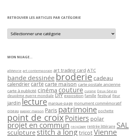
par
mois
RETROUVER LES ARTICLES PAR CATÉGORIE
Retrouver
les
articles
par
catégorie
MON NUAGE…
art trading card
ATC
allégorie
art contemporain
broderie
bande dessinée
cadeau
carte
carte maison
calendrier
carte postale ancienne
couture
cinéma
carte à publicité
cuisine
Deux-Sèvres
DIY
exposition
festival
famille
deuxième guerre mondiale
fleur
lecture
jardin
marque-page
monument commémoratif
patrimoine
Paris
oiseau
papier maison
pochette
point de croix
Poitiers
polar
projet en commun
SAL
rentrée littéraire
recyclage
stitch a long
Vienne
sculpture
tricot