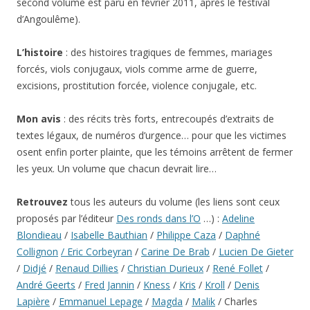
second volume est paru en février 2011, après le festival
d’Angoulême).
L’histoire
: des histoires tragiques de femmes, mariages
forcés, viols conjugaux, viols comme arme de guerre,
excisions, prostitution forcée, violence conjugale, etc.
Mon avis
: des récits très forts, entrecoupés d’extraits de
textes légaux, de numéros d’urgence… pour que les victimes
osent enfin porter plainte, que les témoins arrêtent de fermer
les yeux. Un volume que chacun devrait lire…
Retrouvez
tous les auteurs du volume (les liens sont ceux
proposés par l’éditeur
Des ronds dans l’O
…) :
Adeline
Blondieau
/
Isabelle Bauthian
/
Philippe Caza
/
Daphné
Collignon
/ Eric Corbeyran
/
Carine De Brab
/
Lucien De Gieter
/
Didjé
/
Renaud Dillies
/
Christian Durieux
/
René Follet
/
André Geerts
/
Fred Jannin
/
Kness
/
Kris
/
Kroll
/
Denis
Lapière
/
Emmanuel Lepage
/
Magda
/
Malik
/ Charles