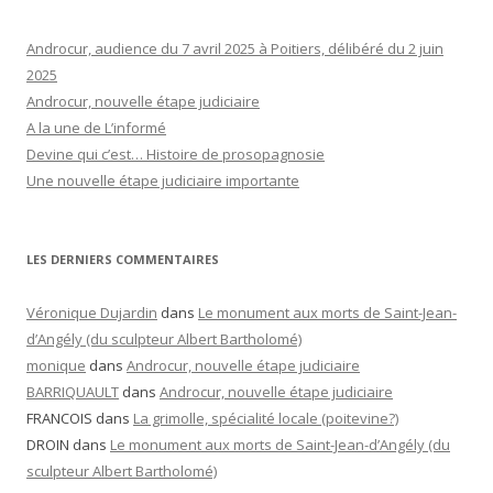
Androcur, audience du 7 avril 2025 à Poitiers, délibéré du 2 juin
2025
Androcur, nouvelle étape judiciaire
A la une de L’informé
Devine qui c’est… Histoire de prosopagnosie
Une nouvelle étape judiciaire importante
LES DERNIERS COMMENTAIRES
Véronique Dujardin
dans
Le monument aux morts de Saint-Jean-
d’Angély (du sculpteur Albert Bartholomé)
monique
dans
Androcur, nouvelle étape judiciaire
BARRIQUAULT
dans
Androcur, nouvelle étape judiciaire
FRANCOIS
dans
La grimolle, spécialité locale (poitevine?)
DROIN
dans
Le monument aux morts de Saint-Jean-d’Angély (du
sculpteur Albert Bartholomé)