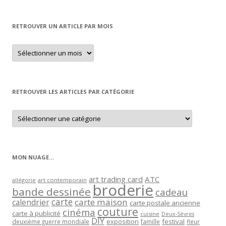
RETROUVER UN ARTICLE PAR MOIS
Retrouver
un
article
par
mois
RETROUVER LES ARTICLES PAR CATÉGORIE
Retrouver
les
articles
par
catégorie
MON NUAGE…
art trading card
ATC
allégorie
art contemporain
broderie
bande dessinée
cadeau
carte
carte maison
calendrier
carte postale ancienne
couture
cinéma
carte à publicité
cuisine
Deux-Sèvres
DIY
exposition
festival
famille
deuxième guerre mondiale
fleur