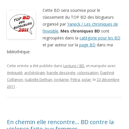
Cette BD sera soumise pour le
classement du TOP BD des blogueurs
organisé par
Yaneck / Les chroniques de
l’invisible
.
Mes chroniques BD
sont
regroupées dans la
catégorie pour les BD
et par auteur sur la
page BD
dans ma
bibliothèque.
Cette entrée a été publiée dans
Lecture / BD
, et marquée avec
Antiquité
,
archéologie
,
bande dessinée
,
colonisation
,
Daphné
Collignon
,
Isabelle Dethan
,
Jordanie
,
Pétra
,
polar
, le
23 décembre
2011
.
En chemin elle rencontre… BD contre la
violence faite aux femmes