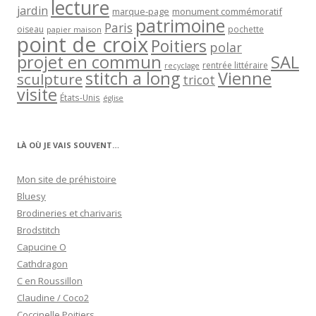
lecture
jardin
marque-page
monument commémoratif
patrimoine
Paris
oiseau
papier maison
pochette
point de croix
Poitiers
polar
projet en commun
SAL
rentrée littéraire
recyclage
stitch a long
Vienne
sculpture
tricot
visite
États-Unis
église
LÀ OÙ JE VAIS SOUVENT…
Mon site de préhistoire
Bluesy
Brodineries et charivaris
Brodstitch
Capucine O
Cathdragon
C en Roussillon
Claudine / Coco2
Coccinelle Poitiers