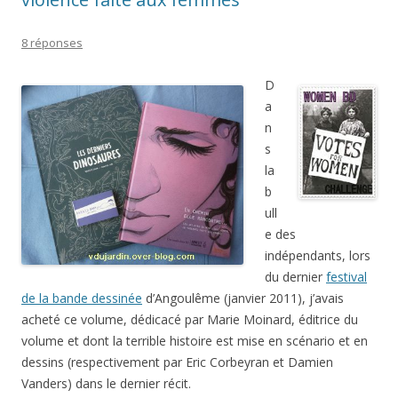
8 réponses
D
a
n
s
la
b
ull
e des
indépendants, lors
du dernier
festival
de la bande dessinée
d’Angoulême (janvier 2011), j’avais
acheté ce volume, dédicacé par Marie Moinard, éditrice du
volume et dont la terrible histoire est mise en scénario et en
dessins (respectivement par Eric Corbeyran et Damien
Vanders) dans le dernier récit.