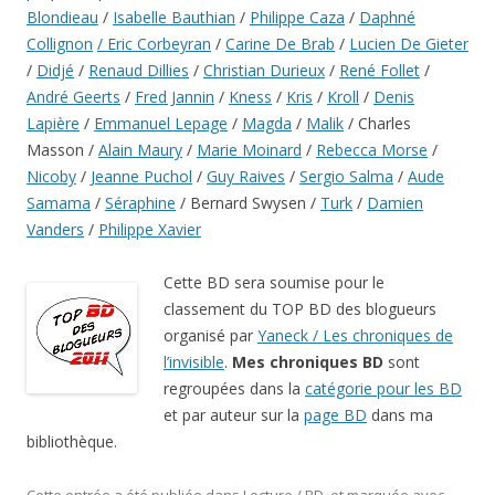
Blondieau
/
Isabelle Bauthian
/
Philippe Caza
/
Daphné
Collignon
/ Eric Corbeyran
/
Carine De Brab
/
Lucien De Gieter
/
Didjé
/
Renaud Dillies
/
Christian Durieux
/
René Follet
/
André Geerts
/
Fred Jannin
/
Kness
/
Kris
/
Kroll
/
Denis
Lapière
/
Emmanuel Lepage
/
Magda
/
Malik
/ Charles
Masson /
Alain Maury
/
Marie Moinard
/
Rebecca Morse
/
Nicoby
/
Jeanne Puchol
/
Guy Raives
/
Sergio Salma
/
Aude
Samama
/
Séraphine
/ Bernard Swysen /
Turk
/
Damien
Vanders
/
Philippe Xavier
Cette BD sera soumise pour le
classement du TOP BD des blogueurs
organisé par
Yaneck / Les chroniques de
l’invisible
.
Mes chroniques BD
sont
regroupées dans la
catégorie pour les BD
et par auteur sur la
page BD
dans ma
bibliothèque.