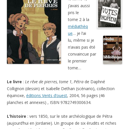
j’avais aussi
pris le
tome 2 à la
médiathèq
ue
… je l’ai
lu, même si je
n’avais pas été
convaincue par
le premier
tome…
Le livre
:
Le rêve de pierres, tome 1, Pétra
de Daphné
Collignon (dessin) et Isabelle Dethan (scénario), collection
équinoxe,
éditions Vents d’ouest
, 2004, 56 pages (46
planches et annexes) , ISBN 9782749300634.
L’histoire
: vers 1850, sur le site archéologique de Pétra
(aujourd’hui en Jordanie). Un groupe de six érudits et riches