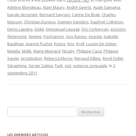
Cette entrée a été publiée dans
Lecture / BD
, et marquée avec
Adeline Blondieau
,
Alain Maury
,
André Geerts
,
Aude Samama
,
bande dessinée
,
Bernard Swysen
,
Carine De Brab
,
Charles
Masson
,
Christian Durieux
,
Damien Vanders
,
Daphné Collignon
,
Denis Lapière
,
Didjé
,
Emmanuel Lepage
,
Eric Corbeyran
,
excision
,
féminisme
,
femme
,
Fred Jannin
,
Guy Raives
,
inceste
,
Isabelle
Bauthian
,
Jeanne Puchol
,
Kness
,
Kris
,
Kroll
,
Lucien De Gieter
,
Magda
,
Malik
,
Marie Moinard
,
Nicoby
,
Philippe Caza
,
Philippe
Xavier
,
prostitution
,
Rebecca Morse
,
Renaud Dillies
,
René Follet
,
Séraphine
,
Sergio Salma
,
Turk
,
viol
,
violence conjugale
, le
2
septembre 2011
.
Rechercher :
LES DERNIERS ARTICLES