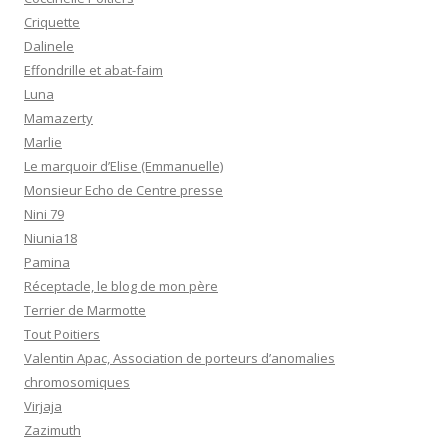
Criquette
Dalinele
Effondrille et abat-faim
Luna
Mamazerty
Marlie
Le marquoir d’Elise (Emmanuelle)
Monsieur Echo de Centre presse
Nini 79
Niunia18
Pamina
Réceptacle, le blog de mon père
Terrier de Marmotte
Tout Poitiers
Valentin Apac, Association de porteurs d’anomalies
chromosomiques
Virjaja
Zazimuth