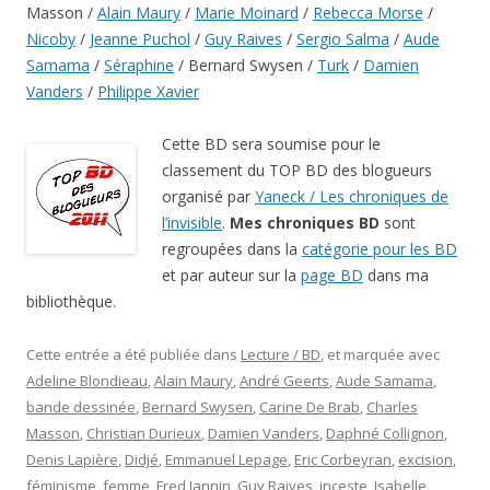
Masson /
Alain Maury
/
Marie Moinard
/
Rebecca Morse
/
Nicoby
/
Jeanne Puchol
/
Guy Raives
/
Sergio Salma
/
Aude
Samama
/
Séraphine
/ Bernard Swysen /
Turk
/
Damien
Vanders
/
Philippe Xavier
Cette BD sera soumise pour le
classement du TOP BD des blogueurs
organisé par
Yaneck / Les chroniques de
l’invisible
.
Mes chroniques BD
sont
regroupées dans la
catégorie pour les BD
et par auteur sur la
page BD
dans ma
bibliothèque.
Cette entrée a été publiée dans
Lecture / BD
, et marquée avec
Adeline Blondieau
,
Alain Maury
,
André Geerts
,
Aude Samama
,
bande dessinée
,
Bernard Swysen
,
Carine De Brab
,
Charles
Masson
,
Christian Durieux
,
Damien Vanders
,
Daphné Collignon
,
Denis Lapière
,
Didjé
,
Emmanuel Lepage
,
Eric Corbeyran
,
excision
,
féminisme
,
femme
,
Fred Jannin
,
Guy Raives
,
inceste
,
Isabelle