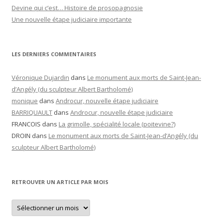
Devine qui c’est… Histoire de prosopagnosie
Une nouvelle étape judiciaire importante
LES DERNIERS COMMENTAIRES
Véronique Dujardin
dans
Le monument aux morts de Saint-Jean-
d’Angély (du sculpteur Albert Bartholomé)
monique
dans
Androcur, nouvelle étape judiciaire
BARRIQUAULT
dans
Androcur, nouvelle étape judiciaire
FRANCOIS
dans
La grimolle, spécialité locale (poitevine?)
DROIN
dans
Le monument aux morts de Saint-Jean-d’Angély (du
sculpteur Albert Bartholomé)
RETROUVER UN ARTICLE PAR MOIS
Retrouver
un
article