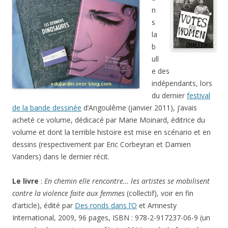
n
s
la
b
ull
e des
indépendants, lors
du dernier
festival
de la bande dessinée
d’Angoulême (janvier 2011), j’avais
acheté ce volume, dédicacé par Marie Moinard, éditrice du
volume et dont la terrible histoire est mise en scénario et en
dessins (respectivement par Eric Corbeyran et Damien
Vanders) dans le dernier récit.
Le livre
:
En chemin elle rencontre… les artistes se mobilisent
contre la violence faite aux femmes
(collectif), voir en fin
d’article), édité par
Des ronds dans l’O
et Amnesty
International, 2009, 96 pages, ISBN : 978-2-917237-06-9 (un