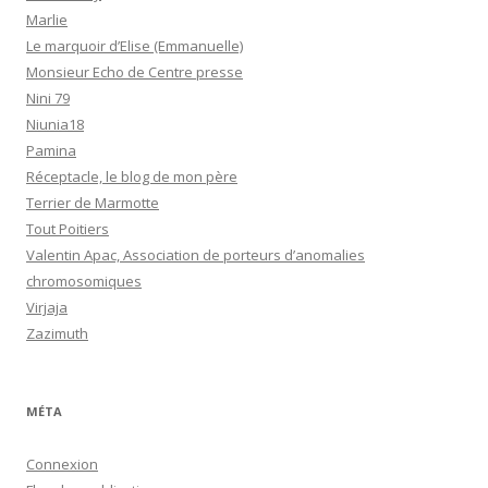
Marlie
Le marquoir d’Elise (Emmanuelle)
Monsieur Echo de Centre presse
Nini 79
Niunia18
Pamina
Réceptacle, le blog de mon père
Terrier de Marmotte
Tout Poitiers
Valentin Apac, Association de porteurs d’anomalies
chromosomiques
Virjaja
Zazimuth
MÉTA
Connexion