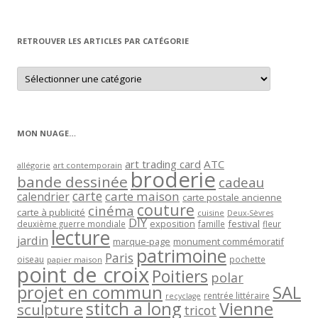
par
mois
RETROUVER LES ARTICLES PAR CATÉGORIE
Retrouver
les
articles
par
catégorie
MON NUAGE…
art trading card
ATC
allégorie
art contemporain
broderie
bande dessinée
cadeau
carte
carte maison
calendrier
carte postale ancienne
couture
cinéma
carte à publicité
cuisine
Deux-Sèvres
DIY
exposition
festival
famille
deuxième guerre mondiale
fleur
lecture
jardin
marque-page
monument commémoratif
patrimoine
Paris
oiseau
papier maison
pochette
point de croix
Poitiers
polar
projet en commun
SAL
rentrée littéraire
recyclage
stitch a long
Vienne
sculpture
tricot