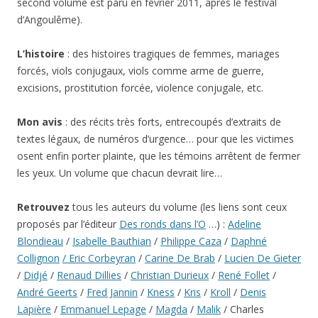
second volume est paru en février 2011, après le festival
d’Angoulême).
L’histoire
: des histoires tragiques de femmes, mariages
forcés, viols conjugaux, viols comme arme de guerre,
excisions, prostitution forcée, violence conjugale, etc.
Mon avis
: des récits très forts, entrecoupés d’extraits de
textes légaux, de numéros d’urgence… pour que les victimes
osent enfin porter plainte, que les témoins arrêtent de fermer
les yeux. Un volume que chacun devrait lire…
Retrouvez
tous les auteurs du volume (les liens sont ceux
proposés par l’éditeur
Des ronds dans l’O
…) :
Adeline
Blondieau
/
Isabelle Bauthian
/
Philippe Caza
/
Daphné
Collignon
/ Eric Corbeyran
/
Carine De Brab
/
Lucien De Gieter
/
Didjé
/
Renaud Dillies
/
Christian Durieux
/
René Follet
/
André Geerts
/
Fred Jannin
/
Kness
/
Kris
/
Kroll
/
Denis
Lapière
/
Emmanuel Lepage
/
Magda
/
Malik
/ Charles