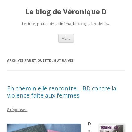
Le blog de Véronique D
Lecture, patrimoine, cinéma, bricolage, broderie…
Aller
Menu
au
contenu
ARCHIVES PAR ÉTIQUETTE :
GUY RAIVES
En chemin elle rencontre… BD contre la
violence faite aux femmes
8 réponses
D
a