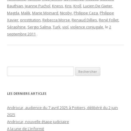
Bauthian
,
Jeanne Puchol
,
Kness
,
Kris
,
Kroll
,
Lucien De Gieter
,
Magda
,
Malik
,
Marie Moinard
,
Nicoby
,
Philippe Caza
,
Philippe
Xavier
,
prostitution
,
Rebecca Morse
,
Renaud Dillies
,
René Follet
,
Séraphine
,
Sergio Salma
,
Turk
,
viol
,
violence conjugale
, le
2
septembre 2011
.
Rechercher :
LES DERNIERS ARTICLES
Androcur, audience du 7 avril 2025 à Poitiers, délibéré du 2 juin
2025
Androcur, nouvelle étape judiciaire
A la une de L’informé