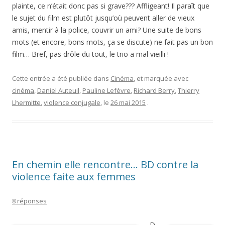
plainte, ce n’était donc pas si grave??? Affligeant! Il paraît que
le sujet du film est plutôt jusqu’où peuvent aller de vieux
amis, mentir à la police, couvrir un ami? Une suite de bons
mots (et encore, bons mots, ça se discute) ne fait pas un bon
film… Bref, pas drôle du tout, le trio a mal vieilli !
Cette entrée a été publiée dans
Cinéma
, et marquée avec
cinéma
,
Daniel Auteuil
,
Pauline Lefèvre
,
Richard Berry
,
Thierry
Lhermitte
,
violence conjugale
, le
26 mai 2015
.
En chemin elle rencontre… BD contre la
violence faite aux femmes
8 réponses
D