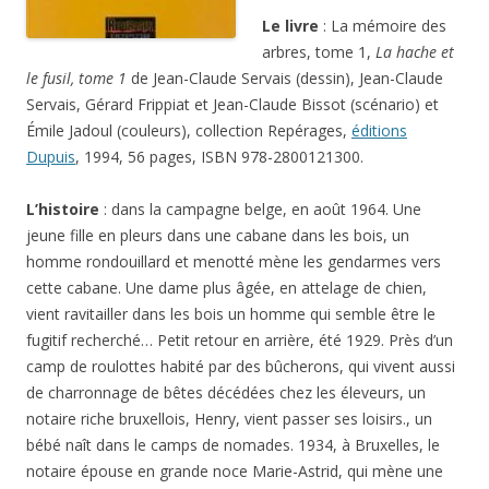
Le livre
: La mémoire des
arbres, tome 1,
La hache et
le fusil, tome 1
de Jean-Claude Servais (dessin), Jean-Claude
Servais, Gérard Frippiat et Jean-Claude Bissot (scénario) et
Émile Jadoul (couleurs), collection Repérages,
éditions
Dupuis
, 1994, 56 pages, ISBN 978-2800121300.
L’histoire
: dans la campagne belge, en août 1964. Une
jeune fille en pleurs dans une cabane dans les bois, un
homme rondouillard et menotté mène les gendarmes vers
cette cabane. Une dame plus âgée, en attelage de chien,
vient ravitailler dans les bois un homme qui semble être le
fugitif recherché… Petit retour en arrière, été 1929. Près d’un
camp de roulottes habité par des bûcherons, qui vivent aussi
de charronnage de bêtes décédées chez les éleveurs, un
notaire riche bruxellois, Henry, vient passer ses loisirs., un
bébé naît dans le camps de nomades. 1934, à Bruxelles, le
notaire épouse en grande noce Marie-Astrid, qui mène une