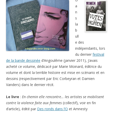
a
n
s
la
b
ull
e des
indépendants, lors
du dernier
festival
de la bande dessinée
d’Angoulême (janvier 2011), j’avais
acheté ce volume, dédicacé par Marie Moinard, éditrice du
volume et dont la terrible histoire est mise en scénario et en
dessins (respectivement par Eric Corbeyran et Damien
Vanders) dans le dernier récit.
Le livre
:
En chemin elle rencontre… les artistes se mobilisent
contre la violence faite aux femmes
(collectif), voir en fin
d’article), édité par
Des ronds dans l’O
et Amnesty