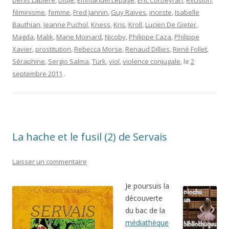
Denis Lapière
,
Didjé
,
Emmanuel Lepage
,
Eric Corbeyran
,
excision
,
féminisme
,
femme
,
Fred Jannin
,
Guy Raives
,
inceste
,
Isabelle
Bauthian
,
Jeanne Puchol
,
Kness
,
Kris
,
Kroll
,
Lucien De Gieter
,
Magda
,
Malik
,
Marie Moinard
,
Nicoby
,
Philippe Caza
,
Philippe
Xavier
,
prostitution
,
Rebecca Morse
,
Renaud Dillies
,
René Follet
,
Séraphine
,
Sergio Salma
,
Turk
,
viol
,
violence conjugale
, le
2
septembre 2011
.
La hache et le fusil (2) de Servais
Laisser un commentaire
Je poursuis la
découverte
du bac de la
médiathèque