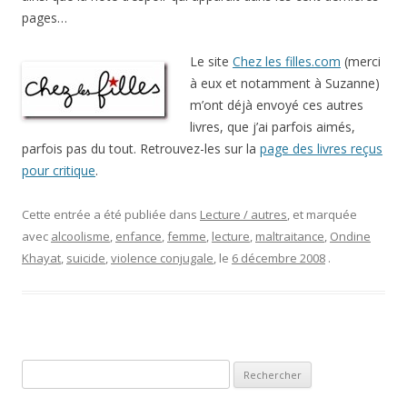
pages…
Le site
Chez les filles.com
(merci
à eux et notamment à Suzanne)
m’ont déjà envoyé ces autres
livres, que j’ai parfois aimés,
parfois pas du tout. Retrouvez-les sur la
page des livres reçus
pour critique
.
Cette entrée a été publiée dans
Lecture / autres
, et marquée
avec
alcoolisme
,
enfance
,
femme
,
lecture
,
maltraitance
,
Ondine
Khayat
,
suicide
,
violence conjugale
, le
6 décembre 2008
.
Rechercher :