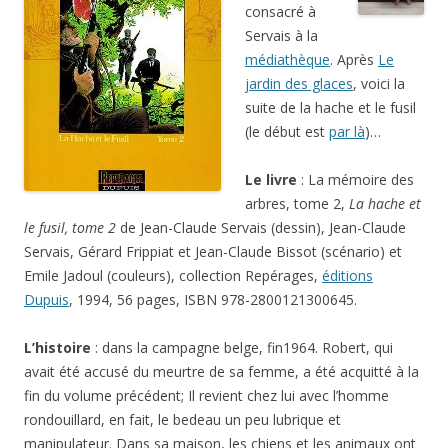
consacré à
Servais à la
médiathèque
. Après
Le
jardin des glaces
, voici la
suite de la hache et le fusil
(le début est
par là
)…
Le livre
: La mémoire des
arbres, tome 2,
La hache et
le fusil, tome 2
de Jean-Claude Servais (dessin), Jean-Claude
Servais, Gérard Frippiat et Jean-Claude Bissot (scénario) et
Emile Jadoul (couleurs), collection Repérages,
éditions
Dupuis
, 1994, 56 pages, ISBN 978-2800121300645.
L’histoire
: dans la campagne belge, fin1964. Robert, qui
avait été accusé du meurtre de sa femme, a été acquitté à la
fin du volume précédent; Il revient chez lui avec l’homme
rondouillard, en fait, le bedeau un peu lubrique et
manipulateur. Dans sa maison, les chiens et les animaux ont