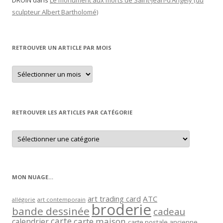
DROIN
dans
Le monument aux morts de Saint-Jean-d’Angély (du
sculpteur Albert Bartholomé)
RETROUVER UN ARTICLE PAR MOIS
Retrouver
un
article
par
mois
RETROUVER LES ARTICLES PAR CATÉGORIE
Retrouver
les
articles
par
catégorie
MON NUAGE…
art trading card
ATC
allégorie
art contemporain
broderie
bande dessinée
cadeau
carte
carte maison
calendrier
carte postale ancienne