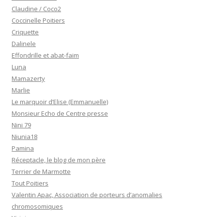
Claudine / Coco2
Coccinelle Poitiers
Criquette
Dalinele
Effondrille et abat-faim
Luna
Mamazerty
Marlie
Le marquoir d’Elise (Emmanuelle)
Monsieur Echo de Centre presse
Nini 79
Niunia18
Pamina
Réceptacle, le blog de mon père
Terrier de Marmotte
Tout Poitiers
Valentin Apac, Association de porteurs d’anomalies
chromosomiques