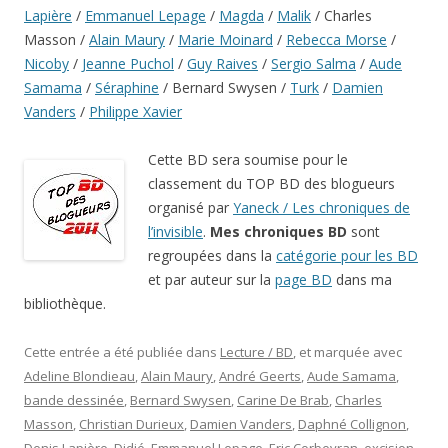
Lapière
/
Emmanuel Lepage
/
Magda
/
Malik
/ Charles
Masson /
Alain Maury
/
Marie Moinard
/
Rebecca Morse
/
Nicoby
/
Jeanne Puchol
/
Guy Raives
/
Sergio Salma
/
Aude
Samama
/
Séraphine
/ Bernard Swysen /
Turk
/
Damien
Vanders
/
Philippe Xavier
Cette BD sera soumise pour le
classement du TOP BD des blogueurs
organisé par
Yaneck / Les chroniques de
l’invisible
.
Mes chroniques BD
sont
regroupées dans la
catégorie pour les BD
et par auteur sur la
page BD
dans ma
bibliothèque.
Cette entrée a été publiée dans
Lecture / BD
, et marquée avec
Adeline Blondieau
,
Alain Maury
,
André Geerts
,
Aude Samama
,
bande dessinée
,
Bernard Swysen
,
Carine De Brab
,
Charles
Masson
,
Christian Durieux
,
Damien Vanders
,
Daphné Collignon
,