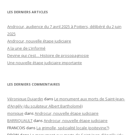
LES DERNIERS ARTICLES
Androcur, audience du 7 avril 2025 à Poitiers, délibéré du 2 juin
2025
Androcur, nouvelle étape judiciaire
A la une de L’informé
Devine qui c’est… Histoire de prosopagnosie
Une nouvelle étape judiciaire importante
LES DERNIERS COMMENTAIRES
Véronique Dujardin
dans
Le monument aux morts de Saint-Jean-
d’Angély (du sculpteur Albert Bartholomé)
monique
dans
Androcur, nouvelle étape judiciaire
BARRIQUAULT
dans
Androcur, nouvelle étape judiciaire
FRANCOIS
dans
La grimolle, spécialité locale (poitevine?)