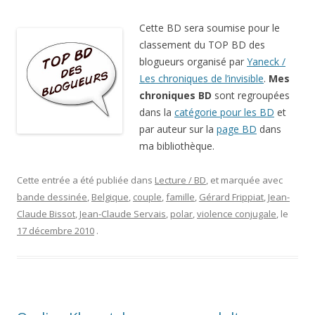
Cette BD sera soumise pour le
classement du TOP BD des
blogueurs organisé par
Yaneck /
Les chroniques de l’invisible
.
Mes
chroniques BD
sont regroupées
dans la
catégorie pour les BD
et
par auteur sur la
page BD
dans
ma bibliothèque.
Cette entrée a été publiée dans
Lecture / BD
, et marquée avec
bande dessinée
,
Belgique
,
couple
,
famille
,
Gérard Frippiat
,
Jean-
Claude Bissot
,
Jean-Claude Servais
,
polar
,
violence conjugale
, le
17 décembre 2010
.