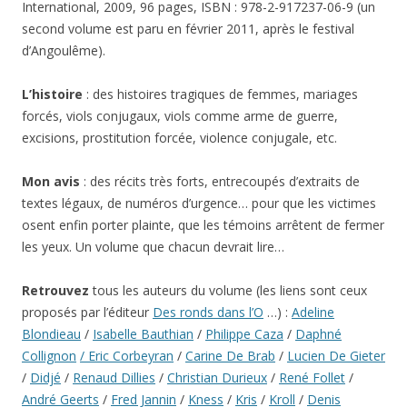
International, 2009, 96 pages, ISBN : 978-2-917237-06-9 (un
second volume est paru en février 2011, après le festival
d’Angoulême).
L’histoire
: des histoires tragiques de femmes, mariages
forcés, viols conjugaux, viols comme arme de guerre,
excisions, prostitution forcée, violence conjugale, etc.
Mon avis
: des récits très forts, entrecoupés d’extraits de
textes légaux, de numéros d’urgence… pour que les victimes
osent enfin porter plainte, que les témoins arrêtent de fermer
les yeux. Un volume que chacun devrait lire…
Retrouvez
tous les auteurs du volume (les liens sont ceux
proposés par l’éditeur
Des ronds dans l’O
…) :
Adeline
Blondieau
/
Isabelle Bauthian
/
Philippe Caza
/
Daphné
Collignon
/ Eric Corbeyran
/
Carine De Brab
/
Lucien De Gieter
/
Didjé
/
Renaud Dillies
/
Christian Durieux
/
René Follet
/
André Geerts
/
Fred Jannin
/
Kness
/
Kris
/
Kroll
/
Denis