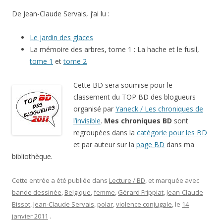
De Jean-Claude Servais, j’ai lu :
Le jardin des glaces
La mémoire des arbres, tome 1 : La hache et le fusil,
tome 1
et
tome 2
Cette BD sera soumise pour le
classement du TOP BD des blogueurs
organisé par
Yaneck / Les chroniques de
l’invisible
.
Mes chroniques BD
sont
regroupées dans la
catégorie pour les BD
et par auteur sur la
page BD
dans ma
bibliothèque.
Cette entrée a été publiée dans
Lecture / BD
, et marquée avec
bande dessinée
,
Belgique
,
femme
,
Gérard Frippiat
,
Jean-Claude
Bissot
,
Jean-Claude Servais
,
polar
,
violence conjugale
, le
14
janvier 2011
.