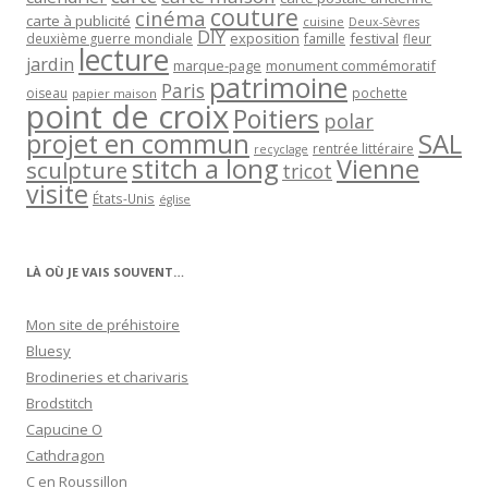
couture
cinéma
carte à publicité
cuisine
Deux-Sèvres
DIY
exposition
festival
famille
deuxième guerre mondiale
fleur
lecture
jardin
marque-page
monument commémoratif
patrimoine
Paris
oiseau
papier maison
pochette
point de croix
Poitiers
polar
projet en commun
SAL
rentrée littéraire
recyclage
stitch a long
Vienne
sculpture
tricot
visite
États-Unis
église
LÀ OÙ JE VAIS SOUVENT…
Mon site de préhistoire
Bluesy
Brodineries et charivaris
Brodstitch
Capucine O
Cathdragon
C en Roussillon