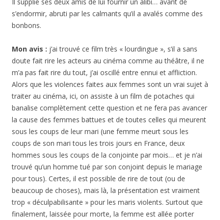
Il supplie ses deux amis de lui fournir un alibi… avant de
s’endormir, abruti par les calmants qu’il a avalés comme des
bonbons.
Mon avis :
j’ai trouvé ce film très « lourdingue », s’il a sans
doute fait rire les acteurs au cinéma comme au théâtre, il ne
m’a pas fait rire du tout, j’ai oscillé entre ennui et affliction.
Alors que les violences faites aux femmes sont un vrai sujet à
traiter au cinéma, ici, on assiste à un film de potaches qui
banalise complètement cette question et ne fera pas avancer
la cause des femmes battues et de toutes celles qui meurent
sous les coups de leur mari (une femme meurt sous les
coups de son mari tous les trois jours en France, deux
hommes sous les coups de la conjointe par mois… et je n’ai
trouvé qu’un homme tué par son conjoint depuis le mariage
pour tous). Certes, il est possible de rire de tout (ou de
beaucoup de choses), mais là, la présentation est vraiment
trop « déculpabilisante » pour les maris violents. Surtout que
finalement, laissée pour morte, la femme est allée porter