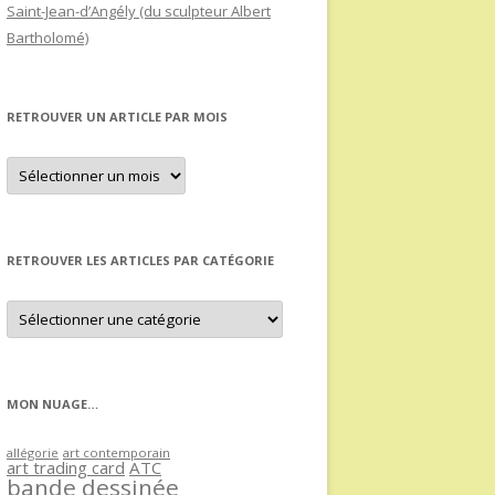
Saint-Jean-d’Angély (du sculpteur Albert
Bartholomé)
RETROUVER UN ARTICLE PAR MOIS
Retrouver
un
article
par
mois
RETROUVER LES ARTICLES PAR CATÉGORIE
Retrouver
les
articles
par
catégorie
MON NUAGE…
allégorie
art contemporain
art trading card
ATC
bande dessinée