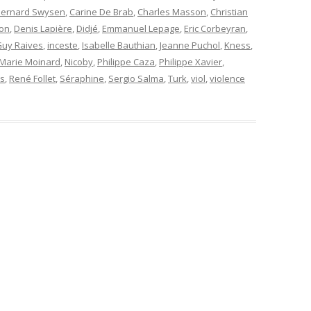
Bernard Swysen
,
Carine De Brab
,
Charles Masson
,
Christian
non
,
Denis Lapière
,
Didjé
,
Emmanuel Lepage
,
Eric Corbeyran
,
uy Raives
,
inceste
,
Isabelle Bauthian
,
Jeanne Puchol
,
Kness
,
Marie Moinard
,
Nicoby
,
Philippe Caza
,
Philippe Xavier
,
es
,
René Follet
,
Séraphine
,
Sergio Salma
,
Turk
,
viol
,
violence