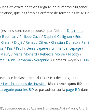
ecoupés d’extraits de textes légaux, de numéros d’urgence…
r plainte, que les témoins arrêtent de fermer les yeux. Un
les liens sont ceux proposés par l’éditeur
Des ronds
le Bauthian
/
Philippe Caza
/
Daphné Collignon
/ Eric
 Gieter
/
Didjé
/
Renaud Dillies
/
Christian Durieux
/
René
ss
/
Kris
/
Kroll
/
Denis Lapière
/
Emmanuel Lepage
/
n Maury
/
Marie Moinard
/
Rebecca Morse
/
Nicoby
/
lma
/
Aude Samama
/
Séraphine
/ Bernard Swysen /
Turk
ise pour le classement du TOP BD des blogueurs
/ Les chroniques de l’invisible
.
Mes chroniques BD
sont
catégorie pour les BD
et par auteur sur la
page BD
dans
 BD
, et marquée avec
Adeline Blondieau
,
Alain Maury
,
André