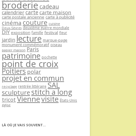
broderie
cadeau
carte
carte maison
calendrier
carte postale ancienne
carte à publicité
couture
cinéma
cuisine
deuxième guerre mondiale
Deux-Sèvres
DIY
exposition
festival
famille
fleur
lecture
jardin
marque-page
monument commémoratif
oiseau
Paris
papier maison
patrimoine
pochette
point de croix
Poitiers
polar
projet en commun
SAL
rentrée littéraire
recyclage
stitch a long
sculpture
Vienne
visite
tricot
États-Unis
église
LÀ OÙ JE VAIS SOUVENT…