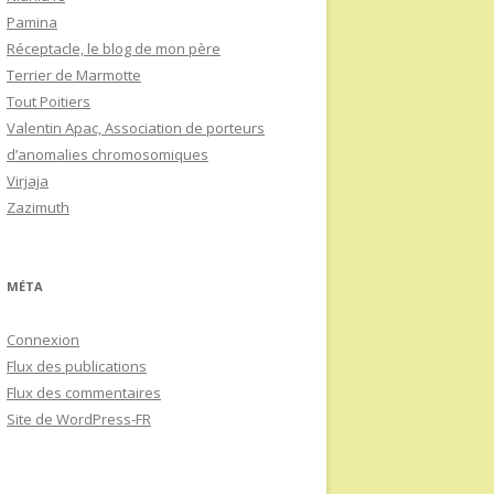
Pamina
Réceptacle, le blog de mon père
Terrier de Marmotte
Tout Poitiers
Valentin Apac, Association de porteurs
d’anomalies chromosomiques
Virjaja
Zazimuth
MÉTA
Connexion
Flux des publications
Flux des commentaires
Site de WordPress-FR