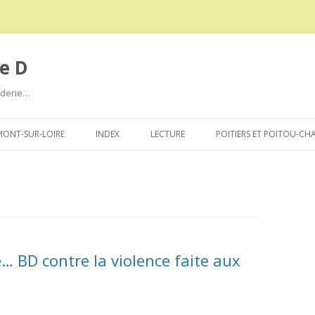
e D
roderie…
Aller
au
ONT-SUR-LOIRE
INDEX
LECTURE
POITIERS ET POITOU-CH
contenu
… BD contre la violence faite aux