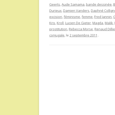
Geerts
,
Aude Samama
,
bande dessinée
,
Durieux
,
Damien Vanders
,
Daphné Collig
excision
,
féminisme
,
femme
,
Fred Jannin
,
G
Kris
,
Kroll
,
Lucien De Gieter
,
Magda
,
Malik
,
prostitution
,
Rebecca Morse
,
Renaud Dilli
conjugale
, le
2 septembre 2011
.