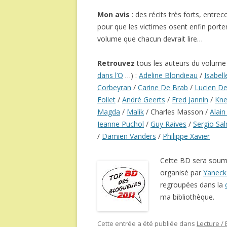
Mon avis
: des récits très forts, entr
pour que les victimes osent enfin porte
volume que chacun devrait lire…
Retrouvez
tous les auteurs du volume (
dans l’O
…) :
Adeline Blondieau
/
Isabel
Corbeyran
/
Carine De Brab
/
Lucien De
Follet
/
André Geerts
/
Fred Jannin
/
Kne
Magda
/
Malik
/ Charles Masson /
Alai
Jeanne Puchol
/
Guy Raives
/
Sergio Sa
/
Damien Vanders
/
Philippe Xavier
Cette BD sera soum
organisé par
Yaneck 
regroupées dans la
ma bibliothèque.
Cette entrée a été publiée dans
Lecture /