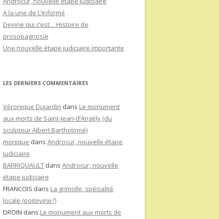
Androcur, nouvelle étape judiciaire
A la une de L’informé
Devine qui c’est… Histoire de
prosopagnosie
Une nouvelle étape judiciaire importante
LES DERNIERS COMMENTAIRES
Véronique Dujardin
dans
Le monument
aux morts de Saint-Jean-d’Angély (du
sculpteur Albert Bartholomé)
monique
dans
Androcur, nouvelle étape
judiciaire
BARRIQUAULT
dans
Androcur, nouvelle
étape judiciaire
FRANCOIS
dans
La grimolle, spécialité
locale (poitevine?)
DROIN
dans
Le monument aux morts de