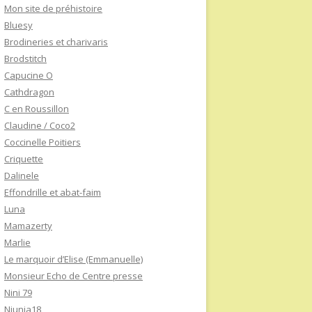
Mon site de préhistoire
Bluesy
Brodineries et charivaris
Brodstitch
Capucine O
Cathdragon
C en Roussillon
Claudine / Coco2
Coccinelle Poitiers
Criquette
Dalinele
Effondrille et abat-faim
Luna
Mamazerty
Marlie
Le marquoir d’Elise (Emmanuelle)
Monsieur Echo de Centre presse
Nini 79
Niunia18