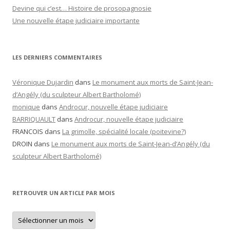
Devine qui c’est… Histoire de prosopagnosie
Une nouvelle étape judiciaire importante
LES DERNIERS COMMENTAIRES
Véronique Dujardin
dans
Le monument aux morts de Saint-Jean-
d’Angély (du sculpteur Albert Bartholomé)
monique
dans
Androcur, nouvelle étape judiciaire
BARRIQUAULT
dans
Androcur, nouvelle étape judiciaire
FRANCOIS
dans
La grimolle, spécialité locale (poitevine?)
DROIN
dans
Le monument aux morts de Saint-Jean-d’Angély (du
sculpteur Albert Bartholomé)
RETROUVER UN ARTICLE PAR MOIS
Retrouver
un
article