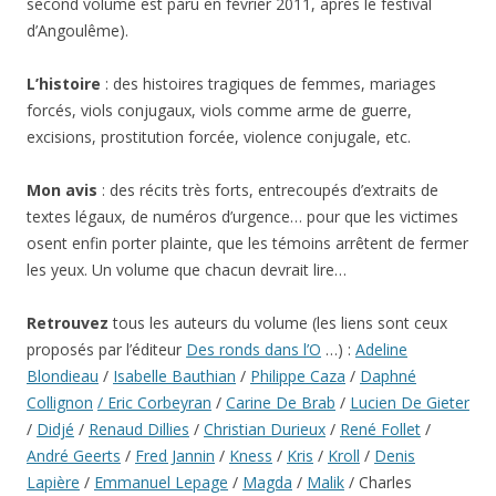
second volume est paru en février 2011, après le festival
d’Angoulême).
L’histoire
: des histoires tragiques de femmes, mariages
forcés, viols conjugaux, viols comme arme de guerre,
excisions, prostitution forcée, violence conjugale, etc.
Mon avis
: des récits très forts, entrecoupés d’extraits de
textes légaux, de numéros d’urgence… pour que les victimes
osent enfin porter plainte, que les témoins arrêtent de fermer
les yeux. Un volume que chacun devrait lire…
Retrouvez
tous les auteurs du volume (les liens sont ceux
proposés par l’éditeur
Des ronds dans l’O
…) :
Adeline
Blondieau
/
Isabelle Bauthian
/
Philippe Caza
/
Daphné
Collignon
/ Eric Corbeyran
/
Carine De Brab
/
Lucien De Gieter
/
Didjé
/
Renaud Dillies
/
Christian Durieux
/
René Follet
/
André Geerts
/
Fred Jannin
/
Kness
/
Kris
/
Kroll
/
Denis
Lapière
/
Emmanuel Lepage
/
Magda
/
Malik
/ Charles