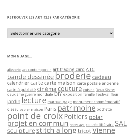
par
mois
RETROUVER LES ARTICLES PAR CATÉGORIE
Retrouver
les
articles
par
catégorie
MON NUAGE…
art trading card
ATC
allégorie
art contemporain
broderie
bande dessinée
cadeau
carte
carte maison
calendrier
carte postale ancienne
couture
cinéma
carte à publicité
cuisine
Deux-Sèvres
DIY
exposition
festival
famille
deuxième guerre mondiale
fleur
lecture
jardin
marque-page
monument commémoratif
patrimoine
Paris
oiseau
papier maison
pochette
point de croix
Poitiers
polar
projet en commun
SAL
rentrée littéraire
recyclage
stitch a long
Vienne
sculpture
tricot