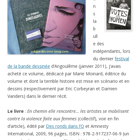
n
s
la
b
ull
e des
indépendants, lors
du dernier
festival
de la bande dessinée
d’Angoulême (janvier 2011), j’avais
acheté ce volume, dédicacé par Marie Moinard, éditrice du
volume et dont la terrible histoire est mise en scénario et en
dessins (respectivement par Eric Corbeyran et Damien
Vanders) dans le dernier récit.
Le livre
:
En chemin elle rencontre… les artistes se mobilisent
contre la violence faite aux femmes
(collectif), voir en fin
d’article), édité par
Des ronds dans l’O
et Amnesty
International, 2009, 96 pages, ISBN : 978-2-917237-06-9 (un