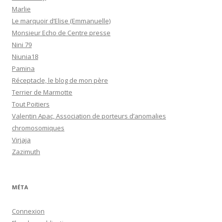
Marlie
Le marquoir d’Elise (Emmanuelle)
Monsieur Echo de Centre presse
Nini 79
Niunia18
Pamina
Réceptacle, le blog de mon père
Terrier de Marmotte
Tout Poitiers
Valentin Apac, Association de porteurs d’anomalies
chromosomiques
Virjaja
Zazimuth
MÉTA
Connexion