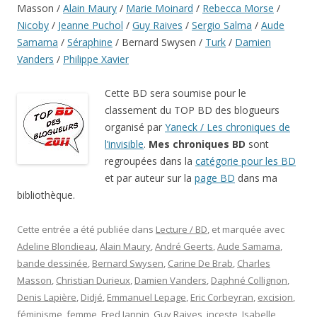
Masson /
Alain Maury
/
Marie Moinard
/
Rebecca Morse
/
Nicoby
/
Jeanne Puchol
/
Guy Raives
/
Sergio Salma
/
Aude
Samama
/
Séraphine
/ Bernard Swysen /
Turk
/
Damien
Vanders
/
Philippe Xavier
Cette BD sera soumise pour le
classement du TOP BD des blogueurs
organisé par
Yaneck / Les chroniques de
l’invisible
.
Mes chroniques BD
sont
regroupées dans la
catégorie pour les BD
et par auteur sur la
page BD
dans ma
bibliothèque.
Cette entrée a été publiée dans
Lecture / BD
, et marquée avec
Adeline Blondieau
,
Alain Maury
,
André Geerts
,
Aude Samama
,
bande dessinée
,
Bernard Swysen
,
Carine De Brab
,
Charles
Masson
,
Christian Durieux
,
Damien Vanders
,
Daphné Collignon
,
Denis Lapière
,
Didjé
,
Emmanuel Lepage
,
Eric Corbeyran
,
excision
,
féminisme
,
femme
,
Fred Jannin
,
Guy Raives
,
inceste
,
Isabelle