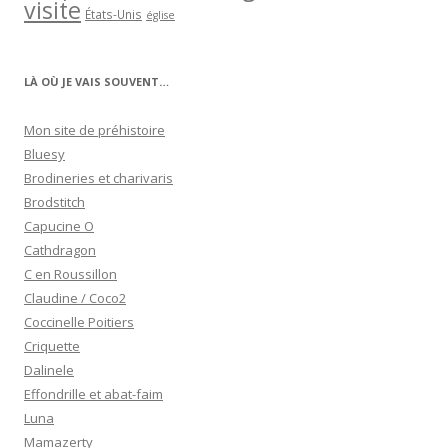
visite
États-Unis
église
LÀ OÙ JE VAIS SOUVENT…
Mon site de préhistoire
Bluesy
Brodineries et charivaris
Brodstitch
Capucine O
Cathdragon
C en Roussillon
Claudine / Coco2
Coccinelle Poitiers
Criquette
Dalinele
Effondrille et abat-faim
Luna
Mamazerty