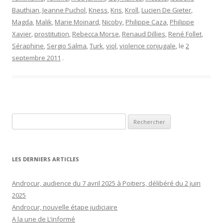
Bauthian
,
Jeanne Puchol
,
Kness
,
Kris
,
Kroll
,
Lucien De Gieter
,
Magda
,
Malik
,
Marie Moinard
,
Nicoby
,
Philippe Caza
,
Philippe
Xavier
,
prostitution
,
Rebecca Morse
,
Renaud Dillies
,
René Follet
,
Séraphine
,
Sergio Salma
,
Turk
,
viol
,
violence conjugale
, le
2
septembre 2011
.
Rechercher :
LES DERNIERS ARTICLES
Androcur, audience du 7 avril 2025 à Poitiers, délibéré du 2 juin
2025
Androcur, nouvelle étape judiciaire
A la une de L’informé