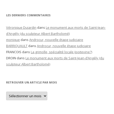
LES DERNIERS COMMENTAIRES
Véronique Dujardin
dans
Le monument aux morts de Saint-Jean-
d’Angély (du sculpteur Albert Bartholomé)
monique
dans
Androcur, nouvelle étape judiciaire
BARRIQUAULT
dans
Androcur, nouvelle étape judiciaire
FRANCOIS
dans
La grimolle, spécialité locale (poitevine?)
DROIN
dans
Le monument aux morts de Saint-Jean-d’Angély (du
sculpteur Albert Bartholomé)
RETROUVER UN ARTICLE PAR MOIS
Retrouver
un
article
par
mois