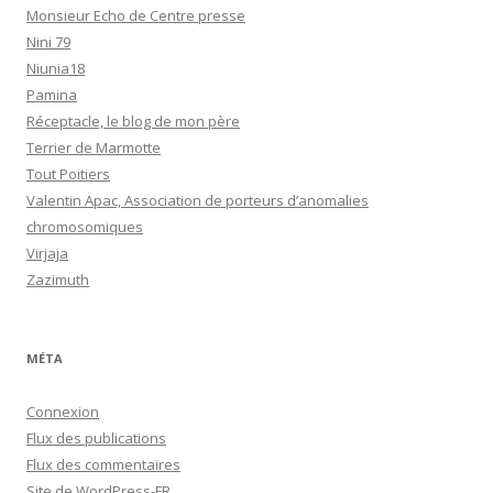
Monsieur Echo de Centre presse
Nini 79
Niunia18
Pamina
Réceptacle, le blog de mon père
Terrier de Marmotte
Tout Poitiers
Valentin Apac, Association de porteurs d’anomalies
chromosomiques
Virjaja
Zazimuth
MÉTA
Connexion
Flux des publications
Flux des commentaires
Site de WordPress-FR