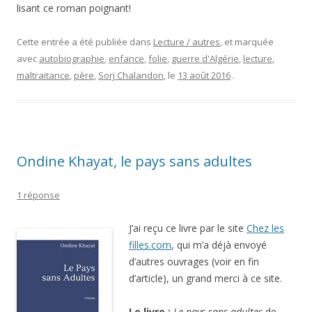
lisant ce roman poignant!
Cette entrée a été publiée dans
Lecture / autres
, et marquée
avec
autobiographie
,
enfance
,
folie
,
guerre d'Algérie
,
lecture
,
maltraitance
,
père
,
Sorj Chalandon
, le
13 août 2016
.
Ondine Khayat, le pays sans adultes
1 réponse
J’ai reçu ce livre par le site
Chez les
filles.com
, qui m’a déjà envoyé
d’autres ouvrages (voir en fin
d’article), un grand merci à ce site.
Le livre :
Le pays sans adultes
de