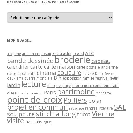
RETROUVER LES ARTICLES PAR CATÉGORIE
Retrouver
les
articles
par
catégorie
MON NUAGE…
art trading card
ATC
allégorie
art contemporain
broderie
bande dessinée
cadeau
carte
carte maison
calendrier
carte postale ancienne
couture
cinéma
carte à publicité
cuisine
Deux-Sèvres
DIY
exposition
festival
famille
deuxième guerre mondiale
fleur
lecture
jardin
marque-page
monument commémoratif
patrimoine
Paris
oiseau
papier maison
pochette
point de croix
Poitiers
polar
projet en commun
SAL
rentrée littéraire
recyclage
stitch a long
Vienne
sculpture
tricot
visite
États-Unis
église