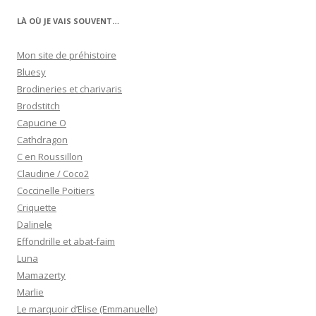
LÀ OÙ JE VAIS SOUVENT…
Mon site de préhistoire
Bluesy
Brodineries et charivaris
Brodstitch
Capucine O
Cathdragon
C en Roussillon
Claudine / Coco2
Coccinelle Poitiers
Criquette
Dalinele
Effondrille et abat-faim
Luna
Mamazerty
Marlie
Le marquoir d’Elise (Emmanuelle)