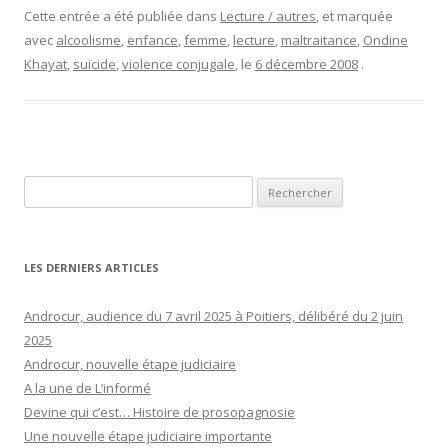
Cette entrée a été publiée dans
Lecture / autres
, et marquée
avec
alcoolisme
,
enfance
,
femme
,
lecture
,
maltraitance
,
Ondine
Khayat
,
suicide
,
violence conjugale
, le
6 décembre 2008
.
Rechercher :
LES DERNIERS ARTICLES
Androcur, audience du 7 avril 2025 à Poitiers, délibéré du 2 juin
2025
Androcur, nouvelle étape judiciaire
A la une de L’informé
Devine qui c’est… Histoire de prosopagnosie
Une nouvelle étape judiciaire importante