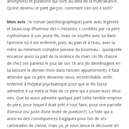
anonymes) et punitions qui vont au-delà de la maltraitance…
Qu’est devenu ce petit garçon, comment s’en est-il sorti?
Mon avis :
le roman (autobiographique) parle avec légèreté
et beaucoup d’humour des « missions » confiées par ce père
mythomane à son jeune fils, mais on souffre avec lui dans
l’armoire où il est enfermé, puni, au pain et à l’eau, avec la
mère au minimum complice passive du bourreau… quoiqu’elle
encaisse aussi sa part de la violence du mari. Un fils chassé
de chez ses parents le jour de ses 18 ans (ils déménagent en
lui laissant le dernier mois dans l’ancien appartement). Il faut
attendre que ce père devienne vieux, incontrôlable, enfin
enfermé à l’hôpital psychiatrique pour que le fils fasse
admettre à sa mère la folie de ce père qui a pourri leurs deux
vies. Que lui aussi admette quelque part cette terrible emprise
du père, pour lequel il était prêt à tout faire, pour une parcelle
d’amour (ou juste d’une levée de punition?). La folie qui a
aussi eu des conséquences tragiques pour l’un de ses
camarades de classe, mais ça, je vous laisse le découvrir en