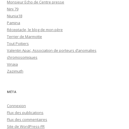
Monsieur Echo de Centre presse
Nini 79
Niunia18
Pamina
Réceptacle, le blog de mon père
Terrier de Marmotte
Tout Poitiers
Valentin Apac, Association de porteurs d’anomalies
chromosomiques
Virjaja
Zazimuth
MÉTA
Connexion
Flux des publications
Flux des commentaires
Site de WordPress-FR