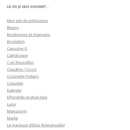
LÀ OÙ JE VAIS SOUVENT…
Mon site de préhistoire
Bluesy
Brodineries et charivaris
Brodstitch
Capucine O
Cathdragon
C en Roussillon
Claudine / Coco2
Coccinelle Poitiers
Criquette
Dalinele
Effondrille et abat-faim
Luna
Mamazerty
Marlie
Le marquoir d’Elise (Emmanuelle)