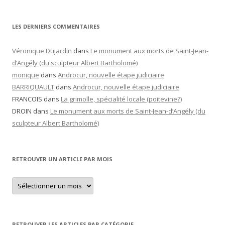
LES DERNIERS COMMENTAIRES
Véronique Dujardin
dans
Le monument aux morts de Saint-Jean-
d’Angély (du sculpteur Albert Bartholomé)
monique
dans
Androcur, nouvelle étape judiciaire
BARRIQUAULT
dans
Androcur, nouvelle étape judiciaire
FRANCOIS
dans
La grimolle, spécialité locale (poitevine?)
DROIN
dans
Le monument aux morts de Saint-Jean-d’Angély (du
sculpteur Albert Bartholomé)
RETROUVER UN ARTICLE PAR MOIS
Retrouver
un
article
par
mois
RETROUVER LES ARTICLES PAR CATÉGORIE