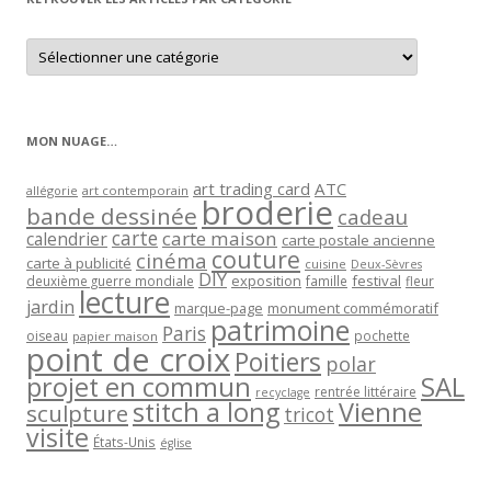
Retrouver
les
articles
par
catégorie
MON NUAGE…
art trading card
ATC
allégorie
art contemporain
broderie
bande dessinée
cadeau
carte
carte maison
calendrier
carte postale ancienne
couture
cinéma
carte à publicité
cuisine
Deux-Sèvres
DIY
exposition
festival
famille
deuxième guerre mondiale
fleur
lecture
jardin
marque-page
monument commémoratif
patrimoine
Paris
oiseau
papier maison
pochette
point de croix
Poitiers
polar
projet en commun
SAL
rentrée littéraire
recyclage
stitch a long
Vienne
sculpture
tricot
visite
États-Unis
église