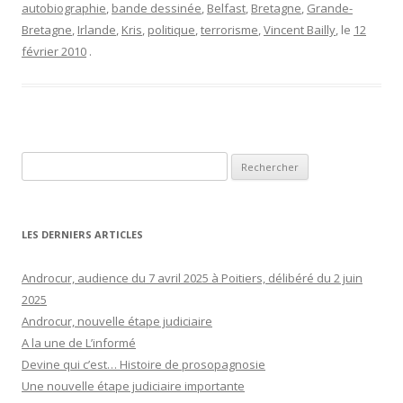
autobiographie
,
bande dessinée
,
Belfast
,
Bretagne
,
Grande-
Bretagne
,
Irlande
,
Kris
,
politique
,
terrorisme
,
Vincent Bailly
, le
12
février 2010
.
Rechercher :
LES DERNIERS ARTICLES
Androcur, audience du 7 avril 2025 à Poitiers, délibéré du 2 juin
2025
Androcur, nouvelle étape judiciaire
A la une de L’informé
Devine qui c’est… Histoire de prosopagnosie
Une nouvelle étape judiciaire importante