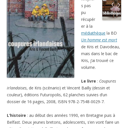
s pas
pu
récupér
er à la
médiathèque
la BD
Un homme est mort
de Kris et Davodeau,
mais dans le bac de
Kris, j’ai trouvé ce
volume.
Le livre
:
Coupures
irlandaises
, de Kris (scénario) et Vincent Bailly (dessin et
couleur), éditions Futuropolis, 62 planches suivies d’un
dossier de 16 pages, 2008, ISBN 978-2-7548-0029-7.
L’histoire
: au début des années 1990, en Bretagne puis à
Belfast. Deux jeunes bretons, adolescents, s’en vont faire un