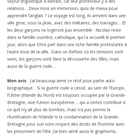
séjour linguistique à Belfast, car leur professeur y a des
relations… Deux mois en immersion, quoi de mieux pour
apprendre l’anglais ? Le voyage est long, ils arrivent dans une
ville grise, sous la pluie, avec des militaires, des barrages… Et
les deux garçons ne logeront pas ensemble : Nicolas reste
dans la famille ouvrière, catholique, qui l’a accueilli le premier
jour, alors que Chris part dans une riche famille protestante à
l’autre bout de la ville.. Dans un Belfast où les tensions sont
vives, les garçons vont faire la découverte des filles, mais
aussi de la guerre civile…
Mon avis
: j’ai beaucoup aimé ce récit pour partie auto-
biographique… Si la guerre civile a cessé, au sein de l’Europe,
l’Ulster (Irlande du Nord) est toujours occupée par la Grande-
Bretagne, vive l’Union européenne…. qui a certes contribué à
ce qu’il n’y ait plus de bombes, mais n’a pas permis la
réunification de l’Irlande ni la condamnation de la Grande-
Bretagne pour son nom respect des droits de l’homme avec
les prisonniers de l’IRA. J’ai bien aimé aussi le graphisme,