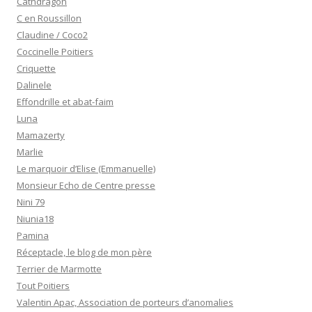
Cathdragon
C en Roussillon
Claudine / Coco2
Coccinelle Poitiers
Criquette
Dalinele
Effondrille et abat-faim
Luna
Mamazerty
Marlie
Le marquoir d’Elise (Emmanuelle)
Monsieur Echo de Centre presse
Nini 79
Niunia18
Pamina
Réceptacle, le blog de mon père
Terrier de Marmotte
Tout Poitiers
Valentin Apac, Association de porteurs d’anomalies