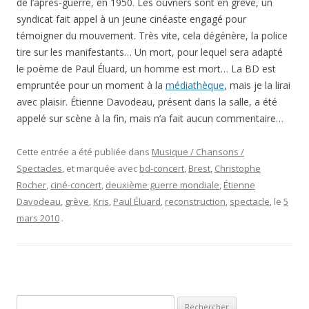
de l’après-guerre, en 1950. Les ouvriers sont en grève, un
syndicat fait appel à un jeune cinéaste engagé pour
témoigner du mouvement. Très vite, cela dégénère, la police
tire sur les manifestants… Un mort, pour lequel sera adapté
le poème de Paul Éluard, un homme est mort… La BD est
empruntée pour un moment à la
médiathèque
, mais je la lirai
avec plaisir. Étienne Davodeau, présent dans la salle, a été
appelé sur scène à la fin, mais n’a fait aucun commentaire…
Cette entrée a été publiée dans
Musique / Chansons /
Spectacles
, et marquée avec
bd-concert
,
Brest
,
Christophe
Rocher
,
ciné-concert
,
deuxième guerre mondiale
,
Étienne
Davodeau
,
grève
,
Kris
,
Paul Éluard
,
reconstruction
,
spectacle
, le
5
mars 2010
.
Rechercher :