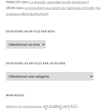
FRANCOIS
dans
La grimolle, spécialité locale (poitevine?)
DROIN
dans
Le monument aux morts de Saint-Jean-d’Angély (du
sculpteur Albert Bartholomé)
RETROUVER UN ARTICLE PAR MOIS
Retrouver
un
article
par
mois
RETROUVER LES ARTICLES PAR CATÉGORIE
Retrouver
les
articles
par
catégorie
MON NUAGE…
art trading card
ATC
allégorie
art contemporain