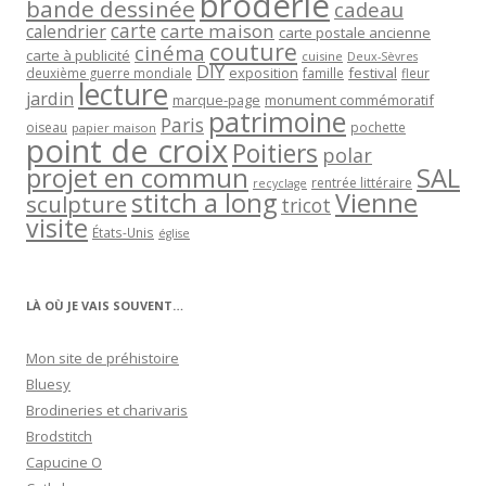
broderie
bande dessinée
cadeau
carte
carte maison
calendrier
carte postale ancienne
couture
cinéma
carte à publicité
cuisine
Deux-Sèvres
DIY
exposition
festival
famille
deuxième guerre mondiale
fleur
lecture
jardin
marque-page
monument commémoratif
patrimoine
Paris
oiseau
papier maison
pochette
point de croix
Poitiers
polar
projet en commun
SAL
rentrée littéraire
recyclage
stitch a long
Vienne
sculpture
tricot
visite
États-Unis
église
LÀ OÙ JE VAIS SOUVENT…
Mon site de préhistoire
Bluesy
Brodineries et charivaris
Brodstitch
Capucine O