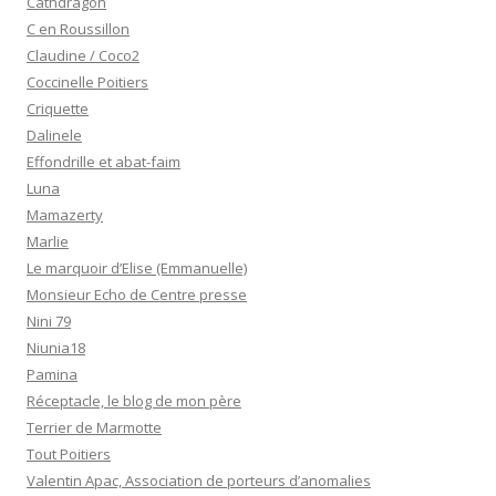
Cathdragon
C en Roussillon
Claudine / Coco2
Coccinelle Poitiers
Criquette
Dalinele
Effondrille et abat-faim
Luna
Mamazerty
Marlie
Le marquoir d’Elise (Emmanuelle)
Monsieur Echo de Centre presse
Nini 79
Niunia18
Pamina
Réceptacle, le blog de mon père
Terrier de Marmotte
Tout Poitiers
Valentin Apac, Association de porteurs d’anomalies