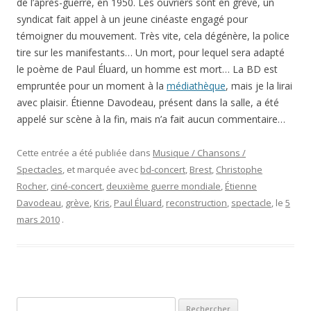
de l’après-guerre, en 1950. Les ouvriers sont en grève, un
syndicat fait appel à un jeune cinéaste engagé pour
témoigner du mouvement. Très vite, cela dégénère, la police
tire sur les manifestants… Un mort, pour lequel sera adapté
le poème de Paul Éluard, un homme est mort… La BD est
empruntée pour un moment à la
médiathèque
, mais je la lirai
avec plaisir. Étienne Davodeau, présent dans la salle, a été
appelé sur scène à la fin, mais n’a fait aucun commentaire…
Cette entrée a été publiée dans
Musique / Chansons /
Spectacles
, et marquée avec
bd-concert
,
Brest
,
Christophe
Rocher
,
ciné-concert
,
deuxième guerre mondiale
,
Étienne
Davodeau
,
grève
,
Kris
,
Paul Éluard
,
reconstruction
,
spectacle
, le
5
mars 2010
.
Rechercher :