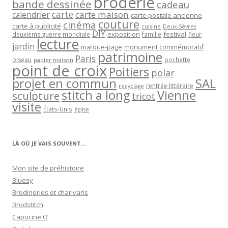
broderie
bande dessinée
cadeau
carte
carte maison
calendrier
carte postale ancienne
couture
cinéma
carte à publicité
cuisine
Deux-Sèvres
DIY
exposition
festival
famille
deuxième guerre mondiale
fleur
lecture
jardin
marque-page
monument commémoratif
patrimoine
Paris
oiseau
papier maison
pochette
point de croix
Poitiers
polar
projet en commun
SAL
rentrée littéraire
recyclage
stitch a long
Vienne
sculpture
tricot
visite
États-Unis
église
LÀ OÙ JE VAIS SOUVENT…
Mon site de préhistoire
Bluesy
Brodineries et charivaris
Brodstitch
Capucine O