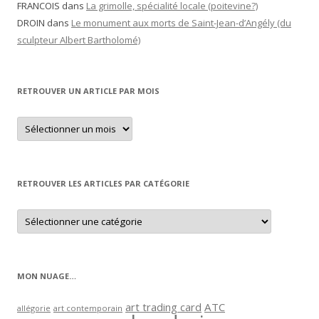
FRANCOIS
dans
La grimolle, spécialité locale (poitevine?)
DROIN
dans
Le monument aux morts de Saint-Jean-d’Angély (du
sculpteur Albert Bartholomé)
RETROUVER UN ARTICLE PAR MOIS
Retrouver
un
article
par
mois
RETROUVER LES ARTICLES PAR CATÉGORIE
Retrouver
les
articles
par
catégorie
MON NUAGE…
art trading card
ATC
allégorie
art contemporain