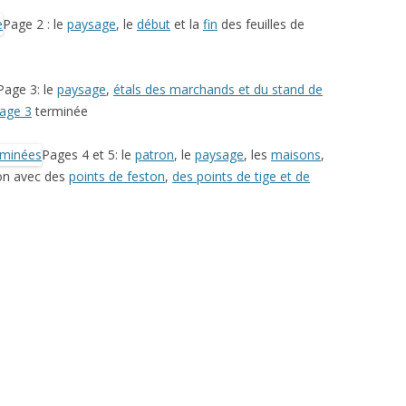
Page 2 : le
paysage
, le
début
et la
fin
des feuilles de
Page 3: le
paysage
,
étals des marchands et du stand de
age 3
terminée
Pages 4 et 5: le
patron
, le
paysage
, les
maisons
,
ion avec des
points de feston
,
des points de tige et de