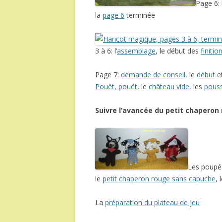
Page 6:
la
page 6
terminée
3 à 6: l’
assemblage
, le début des
finitio
Page 7:
demande de conseil
, le
début
e
Pouët, pouët
, le
château vide
, les
pouss
Suivre l’avancée du petit chaperon
Les poupé
le
petit chaperon rouge sans capuche
, 
La
préparation du plateau de jeu