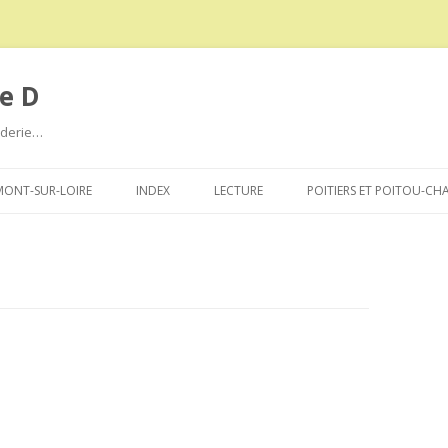
e D
roderie…
Aller
au
ONT-SUR-LOIRE
INDEX
LECTURE
POITIERS ET POITOU-CH
contenu