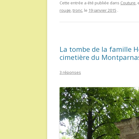
Cette entrée a été publiée dans
Couture
,
rouge
,
tronc
, le
19 janvier 2015
.
La tombe de la famille H
cimetière du Montparnas
3 réponses