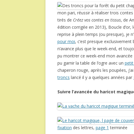
mon pari, réussir à réaliser trois cont
tirés de
Créez vos contes en tissus
, de A
édition corrigée en 2013), Boucle d’or, 
reprise à plein temps (ou presque), je 
pour moi
, c’est presque exclusivement
n’avance plus que le week-end, et touj
pu montrer ce week-end mon avancée à 
pu garnir la table de l’ogre avec un
peti
chaperon rouge, après les poupées, j’a
troncs
lancé il y a quelques années par
Suivre l’avancée du haricot magiqu
fixation
des lettres,
page 1
terminée