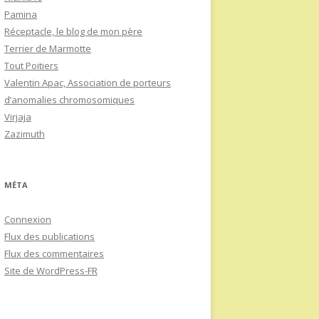
Pamina
Réceptacle, le blog de mon père
Terrier de Marmotte
Tout Poitiers
Valentin Apac, Association de porteurs
d’anomalies chromosomiques
Virjaja
Zazimuth
MÉTA
Connexion
Flux des publications
Flux des commentaires
Site de WordPress-FR