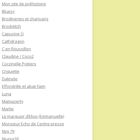
Mon site de préhistoire
Bluesy
Brodineries et charivaris
Brodstitch
Capucine O
Cathdragon
C en Roussillon
Claudine / Coco2
Coccinelle Poitiers
Criquette
Dalinele
Effondrille et abat-faim
Luna
Mamazerty
Marlie
Le marquoir d’Elise (Emmanuelle)
Monsieur Echo de Centre presse
Nini 79
Niunia18