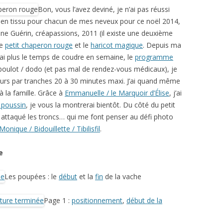
Bon, vous l’avez deviné, je n’ai pas réussi
es en tissu pour chacun de mes neveux pour ce noël 2014,
nne Guérin, créapassions, 2011 (il existe une deuxième
le
petit chaperon rouge
et le
haricot magique
. Depuis ma
n’ai plus le temps de coudre en semaine, le
programme
 boulot / dodo (et pas mal de rendez-vous médicaux), je
ours par tranches 20 à 30 minutes maxi. J’ai quand même
la famille. Grâce à
Emmanuelle / le Marquoir d’Élise
, j’ai
t poussin
, je vous la montrerai bientôt. Du côté du petit
i attaqué les troncs… qui me font penser au défi photo
Monique / Bidouillette / Tibilisfil
.
e
Les poupées : le
début
et la
fin
de la vache
Page 1 :
positionnement
,
début de la