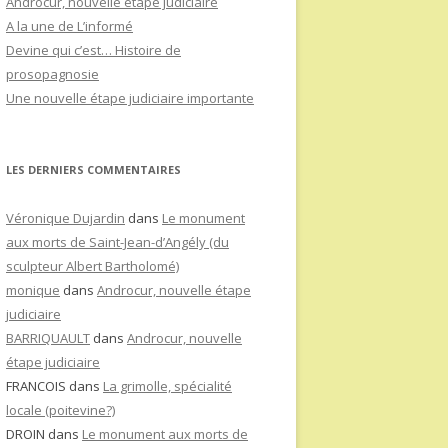
Androcur, nouvelle étape judiciaire
A la une de L’informé
Devine qui c’est… Histoire de
prosopagnosie
Une nouvelle étape judiciaire importante
LES DERNIERS COMMENTAIRES
Véronique Dujardin
dans
Le monument
aux morts de Saint-Jean-d’Angély (du
sculpteur Albert Bartholomé)
monique
dans
Androcur, nouvelle étape
judiciaire
BARRIQUAULT
dans
Androcur, nouvelle
étape judiciaire
FRANCOIS
dans
La grimolle, spécialité
locale (poitevine?)
DROIN
dans
Le monument aux morts de