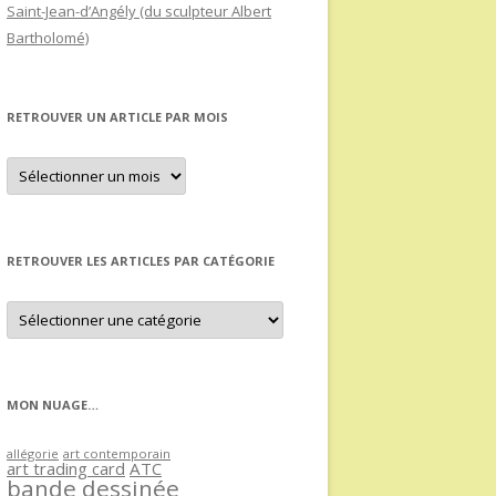
Saint-Jean-d’Angély (du sculpteur Albert
Bartholomé)
RETROUVER UN ARTICLE PAR MOIS
Retrouver
un
article
par
mois
RETROUVER LES ARTICLES PAR CATÉGORIE
Retrouver
les
articles
par
catégorie
MON NUAGE…
allégorie
art contemporain
art trading card
ATC
bande dessinée