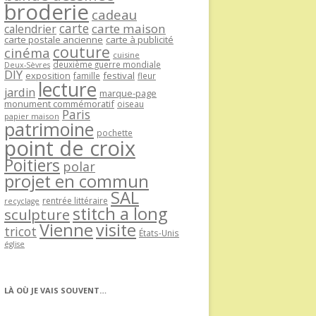
broderie
cadeau
carte
carte maison
calendrier
carte postale ancienne
carte à publicité
couture
cinéma
cuisine
deuxième guerre mondiale
Deux-Sèvres
DIY
exposition
festival
famille
fleur
lecture
jardin
marque-page
monument commémoratif
oiseau
Paris
papier maison
patrimoine
pochette
point de croix
Poitiers
polar
projet en commun
SAL
rentrée littéraire
recyclage
stitch a long
sculpture
Vienne
visite
tricot
États-Unis
église
LÀ OÙ JE VAIS SOUVENT…