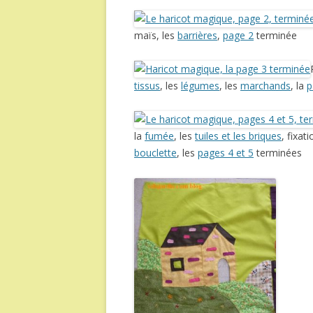
maïs, les
barrières
,
page 2
terminée
tissus
, les
légumes
, les
marchands
, la
p
la
fumée
, les
tuiles et les briques
, fixat
bouclette
, les
pages 4 et 5
terminées