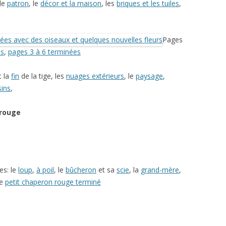
 le
patron
, le
décor et la maison
, les
briques et les tuiles
,
Pages
ns
,
pages 3 à 6 terminées
t la
fin
de la tige, les
nuages extérieurs
, le
paysage
,
ins
,
 rouge
es: le
loup
,
à poil
, le
bûcheron
et sa
scie
, la
grand-mère
,
le
petit chaperon rouge terminé