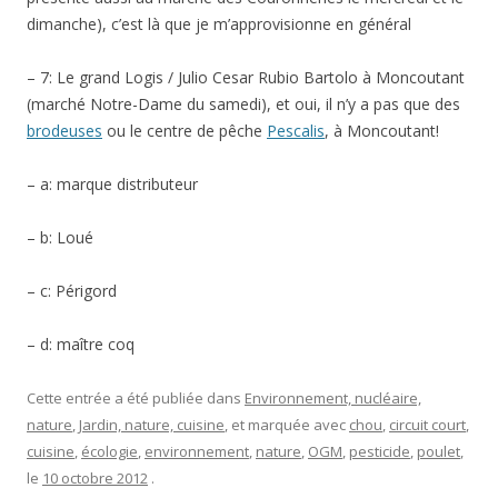
dimanche), c’est là que je m’approvisionne en général
– 7: Le grand Logis / Julio Cesar Rubio Bartolo à Moncoutant
(marché Notre-Dame du samedi), et oui, il n’y a pas que des
brodeuses
ou le centre de pêche
Pescalis
, à Moncoutant!
– a: marque distributeur
– b: Loué
– c: Périgord
– d: maître coq
Cette entrée a été publiée dans
Environnement, nucléaire,
nature
,
Jardin, nature, cuisine
, et marquée avec
chou
,
circuit court
,
cuisine
,
écologie
,
environnement
,
nature
,
OGM
,
pesticide
,
poulet
,
le
10 octobre 2012
.