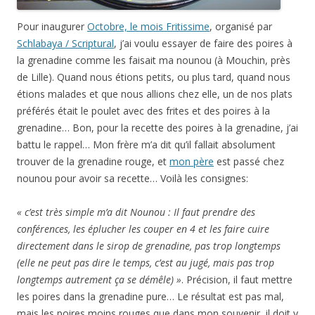
Pour inaugurer
Octobre, le mois Fritissime
, organisé par
Schlabaya / Scriptural
, j’ai voulu essayer de faire des poires à
la grenadine comme les faisait ma nounou (à Mouchin, près
de Lille). Quand nous étions petits, ou plus tard, quand nous
étions malades et que nous allions chez elle, un de nos plats
préférés était le poulet avec des frites et des poires à la
grenadine… Bon, pour la recette des poires à la grenadine, j’ai
battu le rappel… Mon frère m’a dit qu’il fallait absolument
trouver de la grenadine rouge, et
mon père
est passé chez
nounou pour avoir sa recette… Voilà les consignes:
« c’est très simple m’a dit Nounou : Il faut prendre des
conférences, les éplucher les couper en 4 et les faire cuire
directement dans le sirop de grenadine, pas trop longtemps
(elle ne peut pas dire le temps, c’est au jugé, mais pas trop
longtemps autrement ça se démêle) »
. Précision, il faut mettre
les poires dans la grenadine pure… Le résultat est pas mal,
mais les poires moins rouges que dans mon souvenir, il doit y