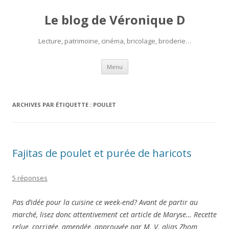
Le blog de Véronique D
Lecture, patrimoine, cinéma, bricolage, broderie…
Aller
Menu
au
contenu
ARCHIVES PAR ÉTIQUETTE :
POULET
Fajitas de poulet et purée de haricots
5 réponses
Pas d’idée pour la cuisine ce week-end? Avant de partir au
marché, lisez donc attentivement cet article de Maryse… Recette
relue, corrigée, amendée, approuvée par M. V. alias Zhom