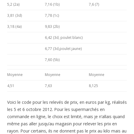
5,2 (2a)
7,16 (1b)
7,6 (7)
3,81 (3d)
7,78 (1c)
3,18 (4a)
9,83 (2b)
6,42 (3d, poulet blanc)
6,77 (3d,poulet jaune)
7,60 (5b)
Moyenne
Moyenne
Moyenne
4,51
7,63
8,125
Voici le code pour les relevés de prix, en euros par kg, réalisés
les 5 et 6 octobre 2012. Pour les supermarchés en
commande en ligne, le choix est limité, mais je n’allais quand
même pas aller jusqu’au magasin pour relever les prix en
rayon. Pour certains, ils ne donnent pas le prix au kilo mais au