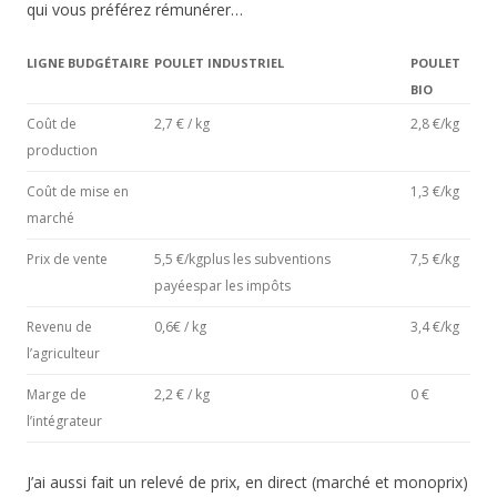
qui vous préférez rémunérer…
LIGNE BUDGÉTAIRE
POULET INDUSTRIEL
POULET
BIO
Coût de
2,7 € / kg
2,8 €/kg
production
Coût de mise en
1,3 €/kg
marché
Prix de vente
5,5 €/kgplus les subventions
7,5 €/kg
payéespar les impôts
Revenu de
0,6€ / kg
3,4 €/kg
l’agriculteur
Marge de
2,2 € / kg
0 €
l’intégrateur
J’ai aussi fait un relevé de prix, en direct (marché et monoprix)