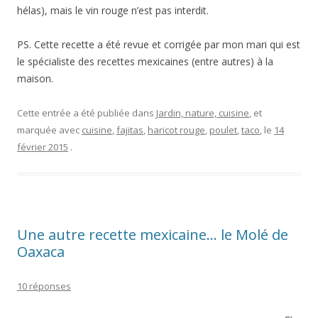
hélas), mais le vin rouge n’est pas interdit.
PS. Cette recette a été revue et corrigée par mon mari qui est
le spécialiste des recettes mexicaines (entre autres) à la
maison.
Cette entrée a été publiée dans
Jardin, nature, cuisine
, et
marquée avec
cuisine
,
fajitas
,
haricot rouge
,
poulet
,
taco
, le
14
février 2015
.
Une autre recette mexicaine… le Molé de
Oaxaca
10 réponses