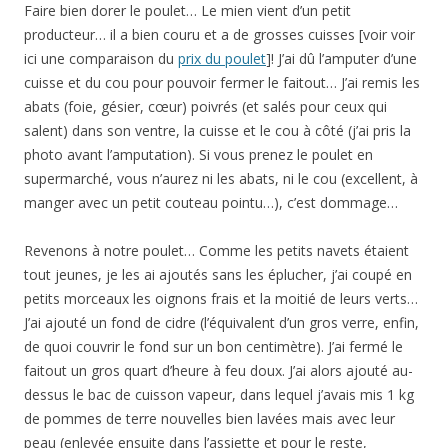
Faire bien dorer le poulet… Le mien vient d’un petit
producteur… il a bien couru et a de grosses cuisses [voir voir
ici une comparaison du
prix du poulet
]! J’ai dû l’amputer d’une
cuisse et du cou pour pouvoir fermer le faitout… J’ai remis les
abats (foie, gésier, cœur) poivrés (et salés pour ceux qui
salent) dans son ventre, la cuisse et le cou à côté (j’ai pris la
photo avant l’amputation). Si vous prenez le poulet en
supermarché, vous n’aurez ni les abats, ni le cou (excellent, à
manger avec un petit couteau pointu…), c’est dommage…
Revenons à notre poulet… Comme les petits navets étaient
tout jeunes, je les ai ajoutés sans les éplucher, j’ai coupé en
petits morceaux les oignons frais et la moitié de leurs verts…
J’ai ajouté un fond de cidre (l’équivalent d’un gros verre, enfin,
de quoi couvrir le fond sur un bon centimètre). J’ai fermé le
faitout un gros quart d’heure à feu doux. J’ai alors ajouté au-
dessus le bac de cuisson vapeur, dans lequel j’avais mis 1 kg
de pommes de terre nouvelles bien lavées mais avec leur
peau (enlevée ensuite dans l’assiette et pour le reste,