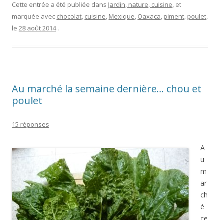
Cette entrée a été publiée dans
Jardin, nature, cuisine
, et
marquée avec
chocolat
,
cuisine
,
Mexique
,
Oaxaca
,
piment
,
poulet
,
le
28 août 2014
.
Au marché la semaine dernière… chou et
poulet
15 réponses
A
u
m
ar
ch
é
ce