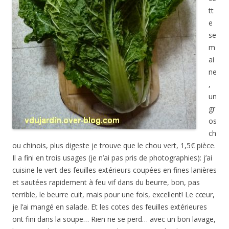
tt
e
se
m
ai
ne
,
un
gr
os
ch
ou chinois, plus digeste je trouve que le chou vert, 1,5€ pièce.
Il a fini en trois usages (je n’ai pas pris de photographies): j’ai
cuisine le vert des feuilles extérieurs coupées en fines lanières
et sautées rapidement à feu vif dans du beurre, bon, pas
terrible, le beurre cuit, mais pour une fois, excellent! Le cœur,
je l’ai mangé en salade. Et les cotes des feuilles extérieures
ont fini dans la soupe… Rien ne se perd… avec un bon lavage,