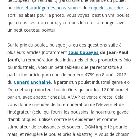
découpées, ça rentrait…). J’ai cuisiné une variante du poulet
au
cidre et aux légumes nouveaux
et du
coquelet au cidre.
J’ai
sorti les abats pour la photo, vous voyez, c’est un vrai poulet
qui a tous ses morceaux, y compris le cou… à manger avec
un petit couteau pointu!
Sur le prix du poulet, puisque j’ai eu des questions suite à
plusieurs articles (notamment
tous Cobayes
de Jean-Paul
Jaud)
, la rémunération des industriels et des producteurs (bio
ou industriels), voici un petit tableau que j’ai reconstitué à
partir d’un article paru dans le numéro 4789 du 8 août 2012
du
Canard Enchaîné
, à partir d’un poulet industriel genre ex-
Doux et un producteur bio du Gers qui produit 12.000 poulets
par an, avec abattoir chez lui, AMAP et vente directe. Cela
vous donne une idée de la rémunération de l’éleveur et de
l’intégrateur (celui qui fourni les poussins, la nourriture gavée
d’antibiotiques -utilisés contre les épidémies et comme
stimulateur de croissance- et souvent OGM importé pour le
maïs, et récupère le poulet près à abattre). A vous de choisir