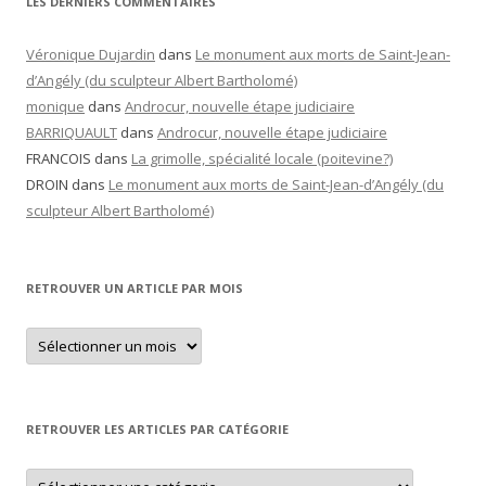
LES DERNIERS COMMENTAIRES
Véronique Dujardin
dans
Le monument aux morts de Saint-Jean-
d’Angély (du sculpteur Albert Bartholomé)
monique
dans
Androcur, nouvelle étape judiciaire
BARRIQUAULT
dans
Androcur, nouvelle étape judiciaire
FRANCOIS
dans
La grimolle, spécialité locale (poitevine?)
DROIN
dans
Le monument aux morts de Saint-Jean-d’Angély (du
sculpteur Albert Bartholomé)
RETROUVER UN ARTICLE PAR MOIS
Retrouver
un
article
par
mois
RETROUVER LES ARTICLES PAR CATÉGORIE
Retrouver