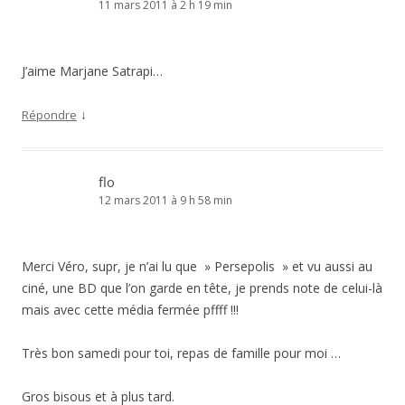
11 mars 2011 à 2 h 19 min
J’aime Marjane Satrapi…
↓
Répondre
flo
12 mars 2011 à 9 h 58 min
Merci Véro, supr, je n’ai lu que » Persepolis » et vu aussi au
ciné, une BD que l’on garde en tête, je prends note de celui-là
mais avec cette média fermée pffff !!!
Très bon samedi pour toi, repas de famille pour moi …
Gros bisous et à plus tard.