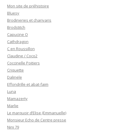
Mon site de préhistoire
Bluesy
Brodineries et charivaris
Brodstitch
Capucine O
Cathdragon
C en Roussillon
Claudine / Coco2
Coccinelle Poitiers
Criquette
Dalinele
Effondrille et abat-faim
Luna
Mamazerty
Marlie
Le marquoir d’Elise (Emmanuelle)
Monsieur Echo de Centre presse
Nini 79