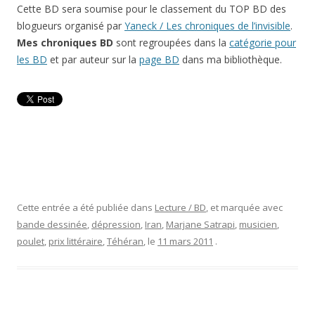
Cette BD sera soumise pour le classement du TOP BD des
blogueurs organisé par
Yaneck / Les chroniques de l’invisible
.
Mes chroniques BD
sont regroupées dans la
catégorie pour
les BD
et par auteur sur la
page BD
dans ma bibliothèque.
Cette entrée a été publiée dans
Lecture / BD
, et marquée avec
bande dessinée
,
dépression
,
Iran
,
Marjane Satrapi
,
musicien
,
poulet
,
prix littéraire
,
Téhéran
, le
11 mars 2011
.