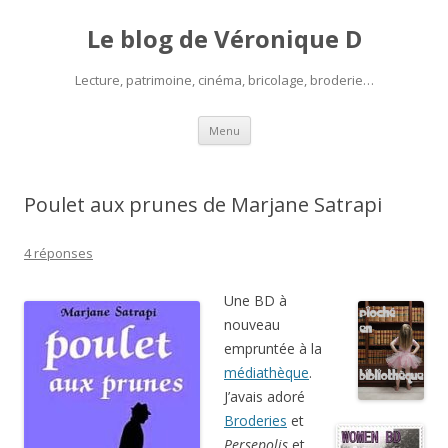
Le blog de Véronique D
Lecture, patrimoine, cinéma, bricolage, broderie…
Aller
Menu
au
contenu
Poulet aux prunes de Marjane Satrapi
4 réponses
Une BD à
nouveau
empruntée à la
médiathèque
.
J’avais adoré
Broderies
et
Persepolis
et