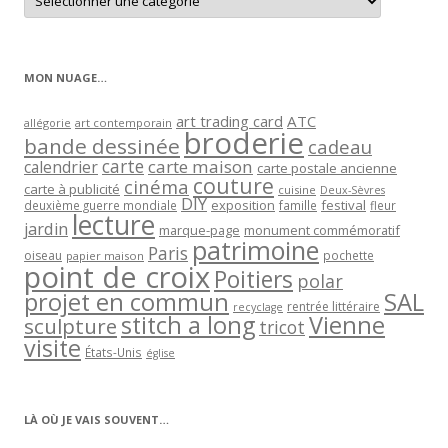
les
articles
par
catégorie
MON NUAGE…
art trading card
ATC
allégorie
art contemporain
broderie
bande dessinée
cadeau
carte
carte maison
calendrier
carte postale ancienne
couture
cinéma
carte à publicité
cuisine
Deux-Sèvres
DIY
exposition
festival
famille
deuxième guerre mondiale
fleur
lecture
jardin
marque-page
monument commémoratif
patrimoine
Paris
oiseau
papier maison
pochette
point de croix
Poitiers
polar
projet en commun
SAL
rentrée littéraire
recyclage
stitch a long
Vienne
sculpture
tricot
visite
États-Unis
église
LÀ OÙ JE VAIS SOUVENT…