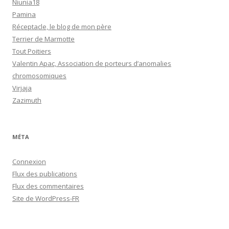
Niunia18
Pamina
Réceptacle, le blog de mon père
Terrier de Marmotte
Tout Poitiers
Valentin Apac, Association de porteurs d’anomalies
chromosomiques
Virjaja
Zazimuth
MÉTA
Connexion
Flux des publications
Flux des commentaires
Site de WordPress-FR