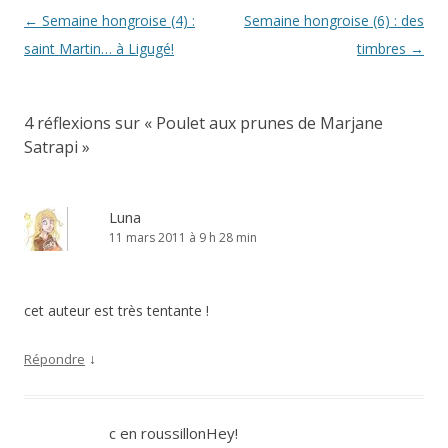
Navigation
←
Semaine hongroise (4) :
Semaine hongroise (6) : des
des
saint Martin… à Ligugé!
timbres
→
articles
4 réflexions sur «
Poulet aux prunes de Marjane
Satrapi
»
Luna
11 mars 2011 à 9 h 28 min
cet auteur est très tentante !
↓
Répondre
c en roussillonHey!