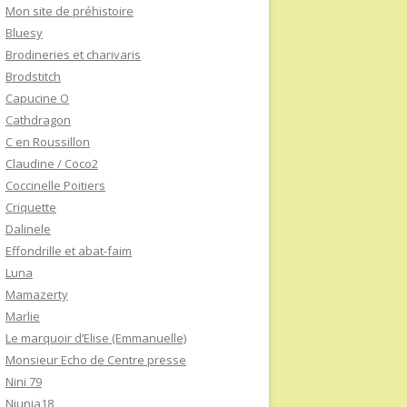
Mon site de préhistoire
Bluesy
Brodineries et charivaris
Brodstitch
Capucine O
Cathdragon
C en Roussillon
Claudine / Coco2
Coccinelle Poitiers
Criquette
Dalinele
Effondrille et abat-faim
Luna
Mamazerty
Marlie
Le marquoir d’Elise (Emmanuelle)
Monsieur Echo de Centre presse
Nini 79
Niunia18