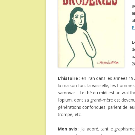
a
a
b
P
L
d
p
2
L’histoire
: en Iran dans les années 19
la maison font la vaisselle, les hommes
samovar… Le thé du midi est un vrai thé
l’opium, dont sa grand-mère est devenu
générations confondues, parlent de leur 
trompé, etc.
Mon avis
: J’ai adoré, tant le graphism