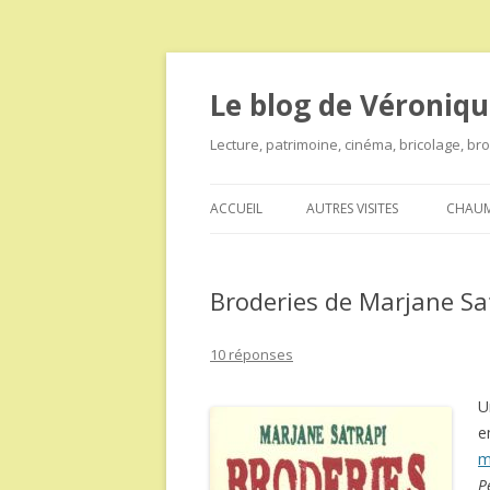
Le blog de Véroniqu
Lecture, patrimoine, cinéma, bricolage, b
ACCUEIL
AUTRES VISITES
CHAUM
Broderies de Marjane Sa
10 réponses
U
e
m
P