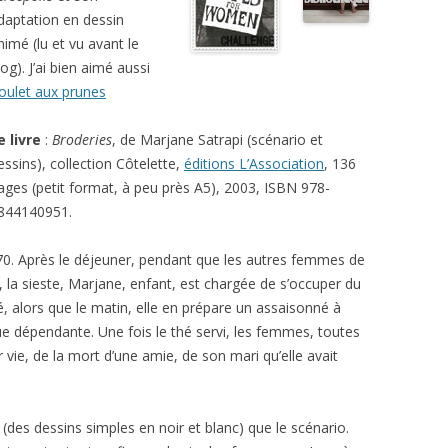
daptation en dessin
nimé (lu et vu avant le
log). J’ai bien aimé aussi
oulet aux prunes
e livre
:
Broderies
, de Marjane Satrapi (scénario et
essins), collection Côtelette,
éditions L’Association
, 136
ages (petit format, à peu près A5), 2003, ISBN 978-
844140951.
70. Après le déjeuner, pendant que les autres femmes de
, la sieste, Marjane, enfant, est chargée de s’occuper du
, alors que le matin, elle en prépare un assaisonné à
e dépendante. Une fois le thé servi, les femmes, toutes
vie, de la mort d’une amie, de son mari qu’elle avait
e (des dessins simples en noir et blanc) que le scénario.