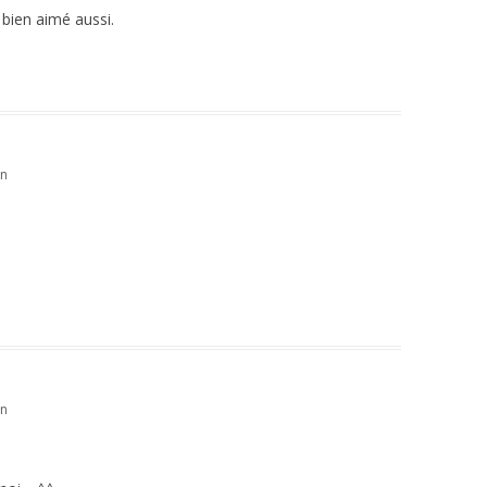
 bien aimé aussi.
in
in