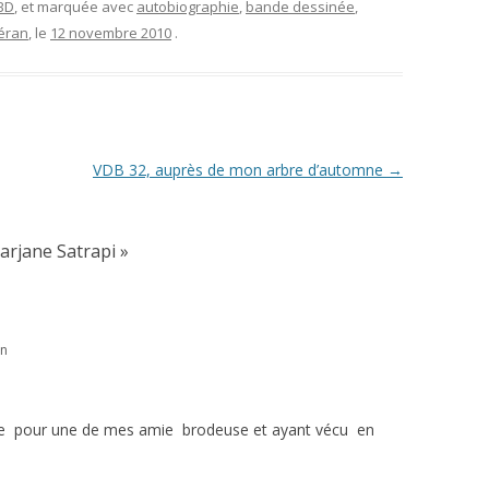
 BD
, et marquée avec
autobiographie
,
bande dessinée
,
éran
, le
12 novembre 2010
.
VDB 32, auprès de mon arbre d’automne
→
arjane Satrapi
»
in
ée pour une de mes amie brodeuse et ayant vécu en