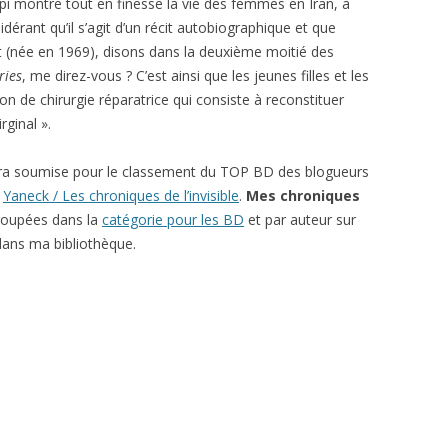
pi montre tout en finesse la vie des femmes en Iran, à
érant qu’il s’agit d’un récit autobiographique et que
(née en 1969), disons dans la deuxième moitié des
ries
, me direz-vous ? C’est ainsi que les jeunes filles et les
 de chirurgie réparatrice qui consiste à reconstituer
ginal ».
ra soumise pour le classement du TOP BD des blogueurs
r
Yaneck / Les chroniques de l’invisible
.
Mes chroniques
roupées dans la
catégorie pour les BD
et par auteur sur
ans ma bibliothèque.