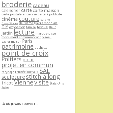
broderie
cadeau
carte
carte maison
calendrier
carte postale ancienne
carte à publicité
couture
cinéma
cuisine
deuxième guerre mondiale
Deux-Sèvres
DIY
exposition
festival
famille
fleur
lecture
jardin
marque-page
monument commémoratif
oiseau
Paris
papier maison
patrimoine
pochette
point de croix
Poitiers
polar
projet en commun
SAL
rentrée littéraire
recyclage
stitch a long
sculpture
Vienne
visite
tricot
États-Unis
église
LÀ OÙ JE VAIS SOUVENT…