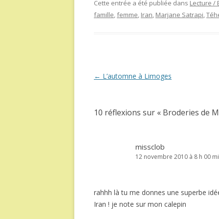
Cette entrée a été publiée dans
Lecture /
famille
,
femme
,
Iran
,
Marjane Satrapi
,
Téh
Navigation
←
L’automne à Limoges
des
articles
10 réflexions sur «
Broderies de M
missclob
12 novembre 2010 à 8 h 00 m
rahhh là tu me donnes une superbe id
Iran ! je note sur mon calepin