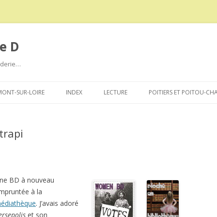
e D
roderie…
Aller
au
ONT-SUR-LOIRE
INDEX
LECTURE
POITIERS ET POITOU-CH
contenu
trapi
ne BD à nouveau
mpruntée à la
édiathèque
. J’avais adoré
ersepolis
et son