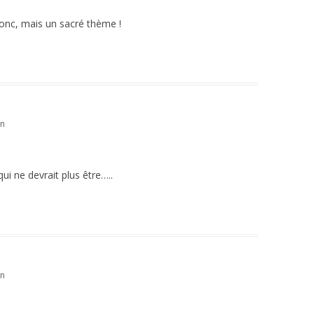
 donc, mais un sacré thème !
in
i ne devrait plus être…..
in