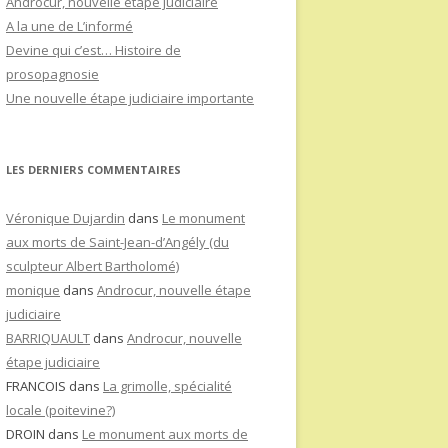
Androcur, nouvelle étape judiciaire
A la une de L’informé
Devine qui c’est… Histoire de
prosopagnosie
Une nouvelle étape judiciaire importante
LES DERNIERS COMMENTAIRES
Véronique Dujardin
dans
Le monument
aux morts de Saint-Jean-d’Angély (du
sculpteur Albert Bartholomé)
monique
dans
Androcur, nouvelle étape
judiciaire
BARRIQUAULT
dans
Androcur, nouvelle
étape judiciaire
FRANCOIS
dans
La grimolle, spécialité
locale (poitevine?)
DROIN
dans
Le monument aux morts de