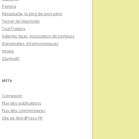
Pamina
Réceptacle, le blog de mon père
Terrier de Marmotte
Tout Poitiers
Valentin Apac, Association de porteurs
d’anomalies chromosomiques
Virjaja
Zazimuth
MÉTA
Connexion
Flux des publications
Flux des commentaires
Site de WordPress-FR