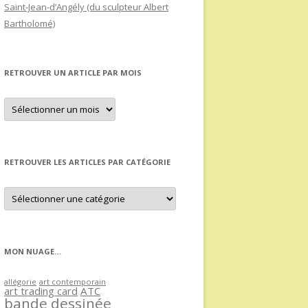
Saint-Jean-d’Angély (du sculpteur Albert
Bartholomé)
RETROUVER UN ARTICLE PAR MOIS
Retrouver
un
article
par
mois
RETROUVER LES ARTICLES PAR CATÉGORIE
Retrouver
les
articles
par
catégorie
MON NUAGE…
allégorie
art contemporain
art trading card
ATC
bande dessinée