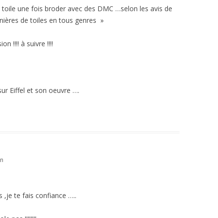
a toile une fois broder avec des DMC …selon les avis de
nières de toiles en tous genres »
 !!!! à suivre !!!!
sur Eiffel et son oeuvre ….
in
 ,je te fais confiance …..