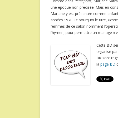
Comme dans
Persepolis
, Marjane Satra
une époque non précisée. Mais en consid
Marjane y est présentée comme enfant 
années 1970. Et pourquoi le titre,
Brode
femmes de ce salon nomment l’opération
l’hymen, pour permettre un mariage « vir
Cette BD se
organisé pa
BD
sont reg
la
page BD
d