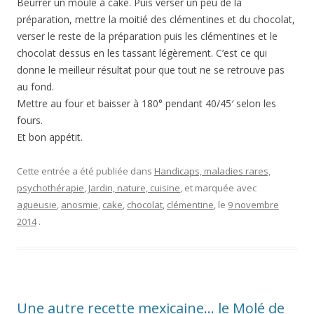
Beurrer un moule à cake. Puis verser un peu de la
préparation, mettre la moitié des clémentines et du chocolat,
verser le reste de la préparation puis les clémentines et le
chocolat dessus en les tassant légèrement. C’est ce qui
donne le meilleur résultat pour que tout ne se retrouve pas
au fond.
Mettre au four et baisser à 180° pendant 40/45′ selon les
fours.
Et bon appétit.
Cette entrée a été publiée dans
Handicaps, maladies rares,
psychothérapie
,
Jardin, nature, cuisine
, et marquée avec
agueusie
,
anosmie
,
cake
,
chocolat
,
clémentine
, le
9 novembre
2014
.
Une autre recette mexicaine… le Molé de