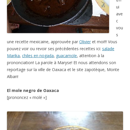
ui
ave
c
vou
s
une recette mexicaine, approuvée par
Olivier
et moi!!! Vous
pouvez voir ou revoir ses précédentes recettes ici:
salade
Marika
,
chiles en nogada
,
guacamole
, attention à la
prononciation! La parole à Maryse! Et nous attendons son
reportage sur la ville de Oaxaca et le site zapotèque, Monte
Alban!
El mole negro de Oaxaca
[prononcez « molé »]