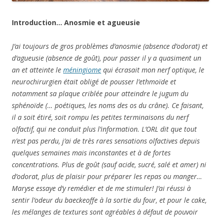
Introduction… Anosmie et agueusie
J’ai toujours de gros problèmes d’anosmie (absence d’odorat) et
d’agueusie (absence de goût), pour passer il y a quasiment un
an et atteinte le
méningiome
qui écrasait mon nerf optique, le
neurochirurgien était obligé de pousser l’ethmoïde et
notamment sa plaque criblée pour atteindre le jugum du
sphénoïde (… poétiques, les noms des os du crâne). Ce faisant,
il a soit étiré, soit rompu les petites terminaisons du nerf
olfactif, qui ne conduit plus l’information. L’ORL dit que tout
n’est pas perdu, j’ai de très rares sensations olfactives depuis
quelques semaines mais inconstantes et à de fortes
concentrations. Plus de goût (sauf acide, sucré, salé et amer) ni
d’odorat, plus de plaisir pour préparer les repas ou manger…
Maryse essaye d’y remédier et de me stimuler! J’ai réussi à
sentir l’odeur du
baeckeoffe à la sortie du four, et pour le cake,
les mélanges de textures sont agréables à défaut de pouvoir