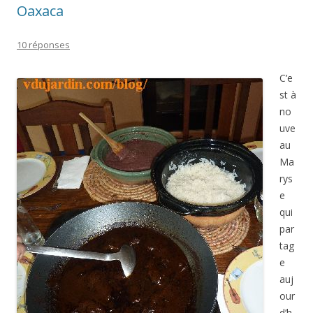
Oaxaca
10 réponses
C’e
st à
no
uve
au
Ma
rys
e
qui
par
tag
e
auj
our
d’h