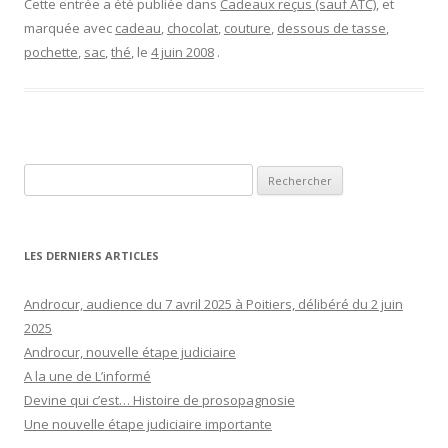
Cette entrée a été publiée dans
Cadeaux reçus (sauf ATC)
, et
marquée avec
cadeau
,
chocolat
,
couture
,
dessous de tasse
,
pochette
,
sac
,
thé
, le
4 juin 2008
.
Rechercher :
LES DERNIERS ARTICLES
Androcur, audience du 7 avril 2025 à Poitiers, délibéré du 2 juin
2025
Androcur, nouvelle étape judiciaire
A la une de L’informé
Devine qui c’est… Histoire de prosopagnosie
Une nouvelle étape judiciaire importante