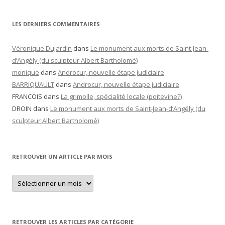
LES DERNIERS COMMENTAIRES
Véronique Dujardin
dans
Le monument aux morts de Saint-Jean-
d’Angély (du sculpteur Albert Bartholomé)
monique
dans
Androcur, nouvelle étape judiciaire
BARRIQUAULT
dans
Androcur, nouvelle étape judiciaire
FRANCOIS
dans
La grimolle, spécialité locale (poitevine?)
DROIN
dans
Le monument aux morts de Saint-Jean-d’Angély (du
sculpteur Albert Bartholomé)
RETROUVER UN ARTICLE PAR MOIS
Retrouver
un
article
par
mois
RETROUVER LES ARTICLES PAR CATÉGORIE