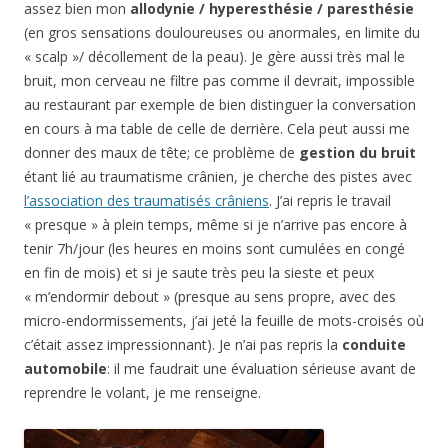
assez bien mon
allodynie / hyperesthésie / paresthésie
(en gros sensations douloureuses ou anormales, en limite du
« scalp »/ décollement de la peau). Je gère aussi très mal le
bruit, mon cerveau ne filtre pas comme il devrait, impossible
au restaurant par exemple de bien distinguer la conversation
en cours à ma table de celle de derrière. Cela peut aussi me
donner des maux de tête; ce problème de
gestion du bruit
étant lié au traumatisme crânien, je cherche des pistes avec
l’association des traumatisés crâniens
. J’ai repris le travail
« presque » à plein temps, même si je n’arrive pas encore à
tenir 7h/jour (les heures en moins sont cumulées en congé
en fin de mois) et si je saute très peu la sieste et peux
« m’endormir debout » (presque au sens propre, avec des
micro-endormissements, j’ai jeté la feuille de mots-croisés où
c’était assez impressionnant). Je n’ai pas repris la
conduite
automobile
: il me faudrait une évaluation sérieuse avant de
reprendre le volant, je me renseigne.