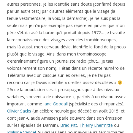
autres personnes, je les identifie sans doute [confirmé depuis
par un autre test] par d’autres éléments que le visage (la
tenue vestimentaire, la voix, la démarche), je ne suis pas la
seule mais je n’ai par exemple pas repéré en janvier que mon
père s’était rasé la barbe qu’il portait depuis 1972… Je travaille
la reconnaissance des visages avec des trombinoscopes,
mais là aussi, mon cerveau dévie, identifie le fond de la photo
plutôt que le visage. Ainsi dans mon trombinoscope
d’entraînement figure un journaliste radio (chut… je tais
volontairement son nom). Il était dans un récente numéro de
Télérama avec un casque sur les oreilles, je ne l’ai pas
reconnu car je l’avais identifié « oreilles assez décollées »
.
2% de la population serait prosopagnosique à des niveaux
variables, souvent « de naissance », parfois à un niveau assez
important comme
Jane Goodall
(spécialiste des chimpanzés),
Olivier Sacks
(un célèbre neurologue décédé en août 2015 et
dont Jean-Claude Ameisen parle souvent dans son émission
sur les épaules de Darwin),
Brad Pitt
,
Thierry Lhermitte
ou
Philippe Vandel
. Suivez les liens pour avoir leurs témoignages