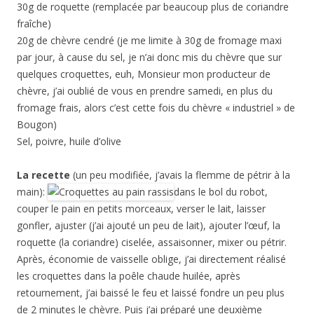
30g de roquette (remplacée par beaucoup plus de coriandre
fraîche)
20g de chèvre cendré (je me limite à 30g de fromage maxi
par jour, à cause du sel, je n’ai donc mis du chèvre que sur
quelques croquettes, euh, Monsieur mon producteur de
chèvre, j’ai oublié de vous en prendre samedi, en plus du
fromage frais, alors c’est cette fois du chèvre « industriel » de
Bougon)
Sel, poivre, huile d’olive
La recette
(un peu modifiée, j’avais la flemme de pétrir à la
main):
dans le bol du robot,
couper le pain en petits morceaux, verser le lait, laisser
gonfler, ajuster (j’ai ajouté un peu de lait), ajouter l’œuf, la
roquette (la coriandre) ciselée, assaisonner, mixer ou pétrir.
Après, économie de vaisselle oblige, j’ai directement réalisé
les croquettes dans la poêle chaude huilée, après
retournement, j’ai baissé le feu et laissé fondre un peu plus
de 2 minutes le chèvre. Puis j’ai préparé une deuxième