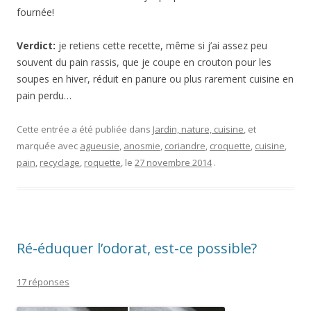
fournée!
Verdict:
je retiens cette recette, même si j’ai assez peu
souvent du pain rassis, que je coupe en crouton pour les
soupes en hiver, réduit en panure ou plus rarement cuisine en
pain perdu…
Cette entrée a été publiée dans
Jardin, nature, cuisine
, et
marquée avec
agueusie
,
anosmie
,
coriandre
,
croquette
,
cuisine
,
pain
,
recyclage
,
roquette
, le
27 novembre 2014
.
Ré-éduquer l’odorat, est-ce possible?
17 réponses