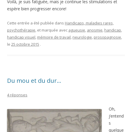
Voilà, je suis fatiguée, mais je continue les stimulations et
espère bien progresser encore!
Cette entrée a été publiée dans
Handicaps, maladies rares,
psychothérapie
, et marquée avec
agueusie
,
anosmie
,
handicap
,
handicap visuel
,
mémoire de travail
,
neurologie
,
prosopagnosie
,
le
25 octobre 2015
.
Du mou et du dur…
4 réponses
Oh,
j’entend
s
quelque