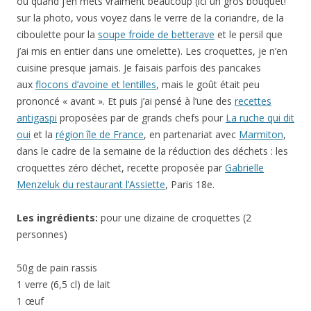
ou quand j’en mets vraiment beaucoup (ici un gros bouquet!
sur la photo, vous voyez dans le verre de la coriandre, de la
ciboulette pour la
soupe froide de betterave
et le persil que
j’ai mis en entier dans une omelette). Les croquettes, je n’en
cuisine presque jamais. Je faisais parfois des pancakes
aux
flocons d’avoine et lentilles
, mais le goût était peu
prononcé « avant ». Et puis j’ai pensé à l’une des
recettes
antigaspi
proposées par de grands chefs pour
La ruche qui dit
oui
et la
région île de France
, en partenariat avec
Marmiton
,
dans le cadre de la semaine de la réduction des déchets : les
croquettes zéro déchet, recette proposée par
Gabrielle
Menzeluk du restaurant l’Assiette
, Paris 18e.
Les ingrédients:
pour une dizaine de croquettes (2
personnes)
50g de pain rassis
1 verre (6,5 cl) de lait
1 œuf