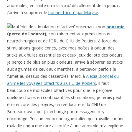
anormales, en limite du « scalp »/ décollement de la peau) :
j’arrive à supporter le
bonnet tricoté par Maryse
.
Concernant mon
anosmie
(perte de l’odorat)
, contrairement aux prédictions du
neurochirurgien et de l’ORL du CHU de Poitiers, à force de
stimulations quotidiennes, avec mes boîtes à odeur, des
sticks aux huiles essentielles et deux jeux de loto des odeurs,
je perçois de plus en plus d’odeurs, arrive à séparer les sticks
aux agrumes de ceux aux menthes, à percevoir parfois le
fumet au-dessus des casseroles. Merci à
Alexia Blondel qui
anime les voyages olfactifs au CHU de Poitiers
. Il faut
beaucoup de molécules olfactives pour que je perçoive
quelque chose, en continuant les stimulations, je ferais peut-
être encore des progrès, un rééducateur du CHU de
Bordeaux avec qui j’ai échangé par messagerie m’y
encourage. Puis un endocrinologue italien qui travaille sur une
maladie endocrine rare associée à une anosmie m’a expliqué