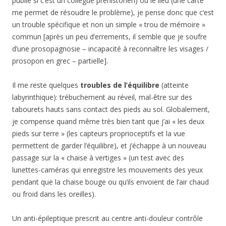
publié si c’est un collègue préhistorien) ou le lieu (une carte
me permet de résoudre le problème), je pense donc que c’est
un trouble spécifique et non un simple « trou de mémoire »
commun [après un peu d’errements, il semble que je soufre
d’une prosopagnosie – incapacité à reconnaître les visages /
prosopon en grec – partielle].
Il me reste quelques
troubles de l’équilibre
(atteinte
labyrinthique): trébuchement au réveil, mal-être sur des
tabourets hauts sans contact des pieds au sol. Globalement,
je compense quand même très bien tant que j’ai « les deux
pieds sur terre » (les capteurs proprioceptifs et la vue
permettent de garder l’équilibre), et j’échappe à un nouveau
passage sur la « chaise à vertiges » (un test avec des
lunettes-caméras qui enregistre les mouvements des yeux
pendant que la chaise bouge ou qu’ils envoient de l’air chaud
ou froid dans les oreilles).
Un anti-épileptique prescrit au centre anti-douleur contrôle