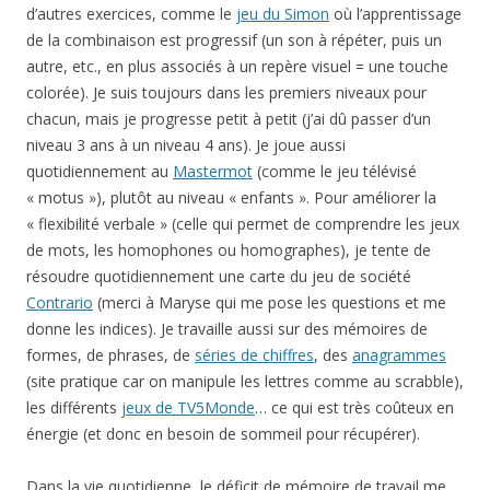
d’autres exercices, comme le
jeu du Simon
où l’apprentissage
de la combinaison est progressif (un son à répéter, puis un
autre, etc., en plus associés à un repère visuel = une touche
colorée). Je suis toujours dans les premiers niveaux pour
chacun, mais je progresse petit à petit (j’ai dû passer d’un
niveau 3 ans à un niveau 4 ans). Je joue aussi
quotidiennement au
Mastermot
(comme le jeu télévisé
« motus »), plutôt au niveau « enfants ». Pour améliorer la
« flexibilité verbale » (celle qui permet de comprendre les jeux
de mots, les homophones ou homographes), je tente de
résoudre quotidiennement une carte du jeu de société
Contrario
(merci à Maryse qui me pose les questions et me
donne les indices). Je travaille aussi sur des mémoires de
formes, de phrases, de
séries de chiffres
, des
anagrammes
(site pratique car on manipule les lettres comme au scrabble),
les différents
jeux de TV5Monde
… ce qui est très coûteux en
énergie (et donc en besoin de sommeil pour récupérer).
Dans la vie quotidienne, le déficit de mémoire de travail me