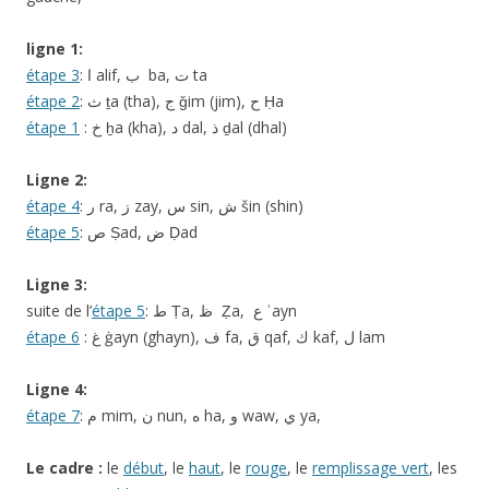
ligne 1:
étape 3
: ﺍ alif, ﺏ ba, ﺕ ta
étape 2
: ﺙ ṯa (tha), ﺝ ǧim (jim), ﺡ Ḥa
étape 1
: ﺥ ẖa (kha), ﺩ dal, ﺫ ḏal (dhal)
Ligne 2:
étape 4
: ﺭ ra, ﺯ zay, ﺱ sin, ﺵ šin (shin)
étape 5
: ﺹ Ṣad, ﺽ Ḍad
Ligne 3:
suite de l’
étape 5
: ﻁ Ṭa, ﻅ Ẓa, ﻉ ʿayn
étape 6
: ﻍ ġayn (ghayn), ﻑ fa, ﻕ qaf, ﻙ kaf, ﻝ lam
Ligne 4:
étape 7
: ﻡ mim, ﻥ nun, ﻩ ha, ﻭ waw, ﻱ ya,
Le cadre :
le
début
, le
haut
, le
rouge
, le
remplissage vert
, les