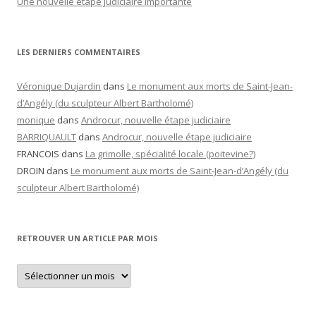
Une nouvelle étape judiciaire importante
LES DERNIERS COMMENTAIRES
Véronique Dujardin
dans
Le monument aux morts de Saint-Jean-
d’Angély (du sculpteur Albert Bartholomé)
monique
dans
Androcur, nouvelle étape judiciaire
BARRIQUAULT
dans
Androcur, nouvelle étape judiciaire
FRANCOIS
dans
La grimolle, spécialité locale (poitevine?)
DROIN
dans
Le monument aux morts de Saint-Jean-d’Angély (du
sculpteur Albert Bartholomé)
RETROUVER UN ARTICLE PAR MOIS
Retrouver
un
article
par
mois