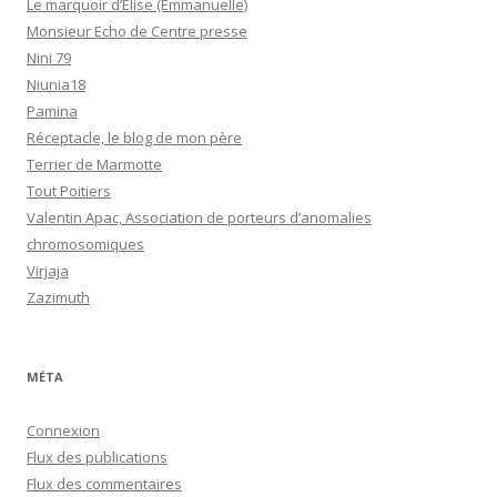
Le marquoir d’Elise (Emmanuelle)
Monsieur Echo de Centre presse
Nini 79
Niunia18
Pamina
Réceptacle, le blog de mon père
Terrier de Marmotte
Tout Poitiers
Valentin Apac, Association de porteurs d’anomalies
chromosomiques
Virjaja
Zazimuth
MÉTA
Connexion
Flux des publications
Flux des commentaires