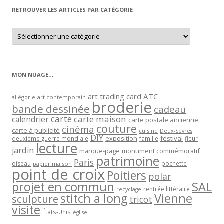
RETROUVER LES ARTICLES PAR CATÉGORIE
Retrouver
les
articles
par
catégorie
MON NUAGE…
art trading card
ATC
allégorie
art contemporain
broderie
bande dessinée
cadeau
carte
carte maison
calendrier
carte postale ancienne
couture
cinéma
carte à publicité
cuisine
Deux-Sèvres
DIY
exposition
festival
famille
deuxième guerre mondiale
fleur
lecture
jardin
marque-page
monument commémoratif
patrimoine
Paris
oiseau
papier maison
pochette
point de croix
Poitiers
polar
projet en commun
SAL
rentrée littéraire
recyclage
stitch a long
Vienne
sculpture
tricot
visite
États-Unis
église