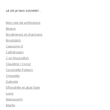
LÀ OÙ JE VAIS SOUVENT…
Mon site de préhistoire
Bluesy
Brodineries et charivaris
Brodstitch
Capucine O
Cathdragon
C en Roussillon
Claudine / Coco2
Coccinelle Poitiers
Criquette
Dalinele
Effondrille et abat-faim
Luna
Mamazerty
Marlie