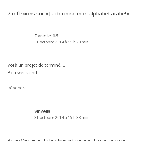
7 réflexions sur «
J’ai terminé mon alphabet arabe!
»
Danielle 06
31 octobre 2014 à 11 h 23 min
Voilà un projet de terminé….
Bon week end…
↓
Répondre
Vinvella
31 octobre 2014 à 15 h 33 min
Bravo Véronique, ta broderie est superbe. Le contour rend