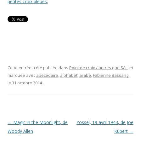
petites croix bleues
,
Cette entrée a été publiée dans
Point de croix / autres que SAL
, et
marquée avec
abécédaire
,
alphabet
,
arabe
,
Fabienne Bassang
,
le
31 octobre 2014
.
Navigation
←
Magic in the Moonlight, de
Yossel, 19 avril 1943, de Joe
des
Woody Allen
Kubert
→
articles