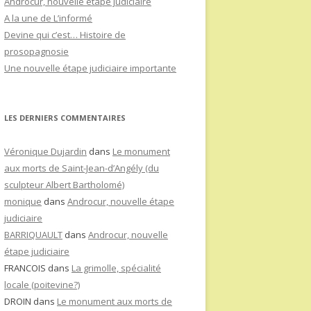
Androcur, nouvelle étape judiciaire
A la une de L’informé
Devine qui c’est… Histoire de
prosopagnosie
Une nouvelle étape judiciaire importante
LES DERNIERS COMMENTAIRES
Véronique Dujardin
dans
Le monument
aux morts de Saint-Jean-d’Angély (du
sculpteur Albert Bartholomé)
monique
dans
Androcur, nouvelle étape
judiciaire
BARRIQUAULT
dans
Androcur, nouvelle
étape judiciaire
FRANCOIS
dans
La grimolle, spécialité
locale (poitevine?)
DROIN
dans
Le monument aux morts de