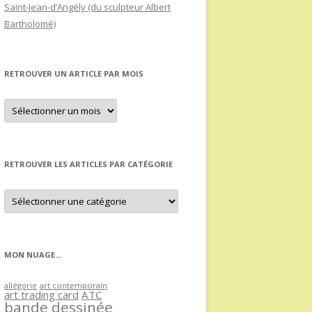
Saint-Jean-d’Angély (du sculpteur Albert
Bartholomé)
RETROUVER UN ARTICLE PAR MOIS
Retrouver
un
article
par
mois
RETROUVER LES ARTICLES PAR CATÉGORIE
Retrouver
les
articles
par
catégorie
MON NUAGE…
allégorie
art contemporain
art trading card
ATC
bande dessinée