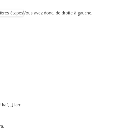
Vous avez donc, de droite à gauche,
: ﻍ ġayn (ghayn), ﻑ fa, ﻕ qaf, ﻙ kaf, ﻝ lam
n, ﻩ ha, ﻭ waw, ﻱ ya,