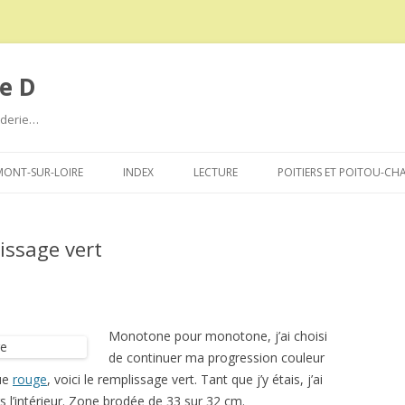
e D
roderie…
Aller
au
ONT-SUR-LOIRE
INDEX
LECTURE
POITIERS ET POITOU-CH
contenu
issage vert
Monotone pour monotone, j’ai choisi
de continuer ma progression couleur
que
rouge
, voici le remplissage vert. Tant que j’y étais, j’ai
rs l’intérieur. Zone brodée de 33 sur 32 cm.