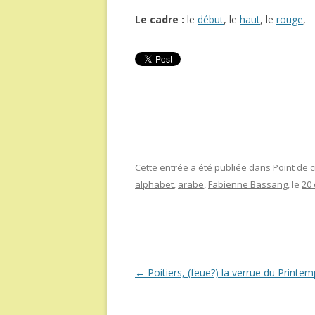
Le cadre :
le
début
, le
haut
, le
rouge
,
Cette entrée a été publiée dans
Point de c
alphabet
,
arabe
,
Fabienne Bassang
, le
20 
Navigation
←
Poitiers, (feue?) la verrue du Printe
des
articles