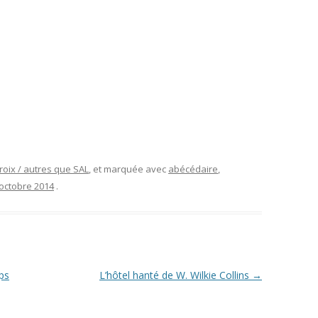
roix / autres que SAL
, et marquée avec
abécédaire
,
octobre 2014
.
mps
L’hôtel hanté de W. Wilkie Collins
→