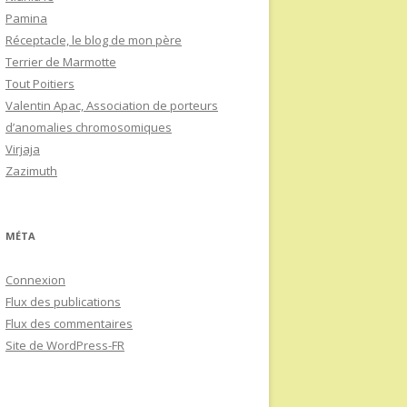
Pamina
Réceptacle, le blog de mon père
Terrier de Marmotte
Tout Poitiers
Valentin Apac, Association de porteurs
d’anomalies chromosomiques
Virjaja
Zazimuth
MÉTA
Connexion
Flux des publications
Flux des commentaires
Site de WordPress-FR