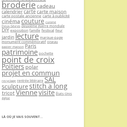
broderie
cadeau
carte
carte maison
calendrier
carte postale ancienne
carte à publicité
couture
cinéma
cuisine
deuxième guerre mondiale
Deux-Sèvres
DIY
exposition
festival
famille
fleur
lecture
jardin
marque-page
monument commémoratif
oiseau
Paris
papier maison
patrimoine
pochette
point de croix
Poitiers
polar
projet en commun
SAL
rentrée littéraire
recyclage
stitch a long
sculpture
Vienne
visite
tricot
États-Unis
église
LÀ OÙ JE VAIS SOUVENT…