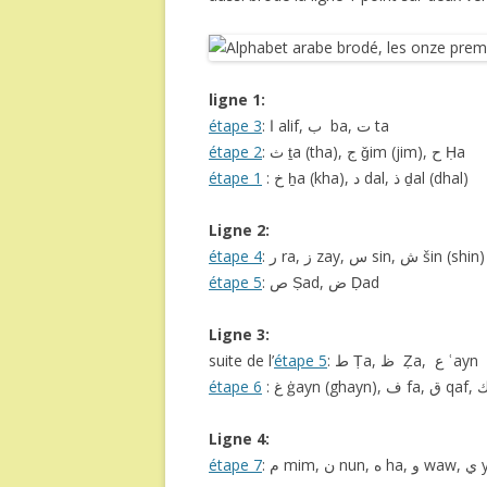
ligne 1:
étape 3
: ﺍ alif, ﺏ ba, ﺕ ta
étape 2
: ﺙ ṯa (tha), ﺝ ǧim (jim), ﺡ Ḥa
étape 1
: ﺥ ẖa (kha), ﺩ dal, ﺫ ḏal (dhal)
Ligne 2:
étape 4
: ﺭ ra, ﺯ zay, ﺱ sin, ﺵ šin (shin)
étape 5
: ﺹ Ṣad, ﺽ Ḍad
Ligne 3:
suite de l’
étape 5
: ﻁ Ṭa, ﻅ Ẓa, ﻉ ʿayn
étape 6
Ligne 4:
étape 7
: ﻡ mim, ﻥ nu