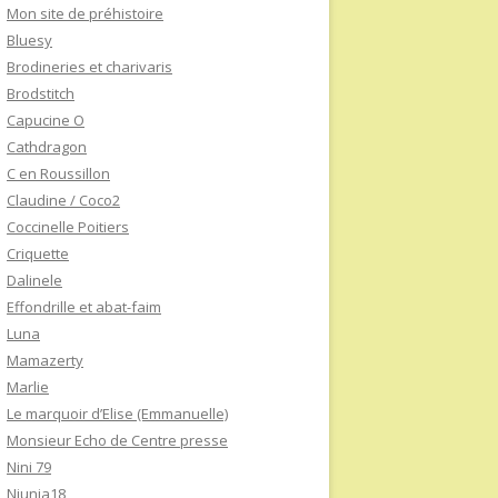
Mon site de préhistoire
Bluesy
Brodineries et charivaris
Brodstitch
Capucine O
Cathdragon
C en Roussillon
Claudine / Coco2
Coccinelle Poitiers
Criquette
Dalinele
Effondrille et abat-faim
Luna
Mamazerty
Marlie
Le marquoir d’Elise (Emmanuelle)
Monsieur Echo de Centre presse
Nini 79
Niunia18