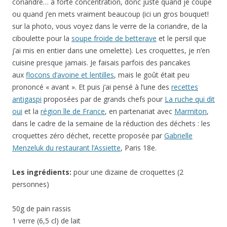
coriandre… à forte concentration, donc juste quand je coupe
ou quand j’en mets vraiment beaucoup (ici un gros bouquet!
sur la photo, vous voyez dans le verre de la coriandre, de la
ciboulette pour la
soupe froide de betterave
et le persil que
j’ai mis en entier dans une omelette). Les croquettes, je n’en
cuisine presque jamais. Je faisais parfois des pancakes
aux
flocons d’avoine et lentilles
, mais le goût était peu
prononcé « avant ». Et puis j’ai pensé à l’une des
recettes
antigaspi
proposées par de grands chefs pour
La ruche qui dit
oui
et la
région île de France
, en partenariat avec
Marmiton
,
dans le cadre de la semaine de la réduction des déchets : les
croquettes zéro déchet, recette proposée par
Gabrielle
Menzeluk du restaurant l’Assiette
, Paris 18e.
Les ingrédients:
pour une dizaine de croquettes (2
personnes)
50g de pain rassis
1 verre (6,5 cl) de lait