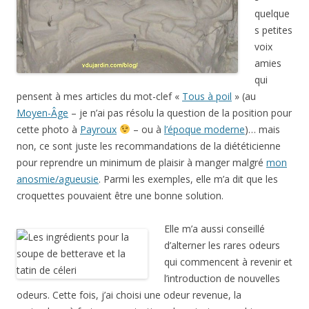
quelque
s petites
voix
amies
qui
pensent à mes articles du mot-clef «
Tous à poil
» (au
Moyen-Âge
– je n’ai pas résolu la question de la position pour
cette photo à
Payroux
– ou à
l’époque moderne
)… mais
non, ce sont juste les recommandations de la diététicienne
pour reprendre un minimum de plaisir à manger malgré
mon
anosmie/agueusie
. Parmi les exemples, elle m’a dit que les
croquettes pouvaient être une bonne solution.
Elle m’a aussi conseillé
d’alterner les rares odeurs
qui commencent à revenir et
l’introduction de nouvelles
odeurs. Cette fois, j’ai choisi une odeur revenue, la