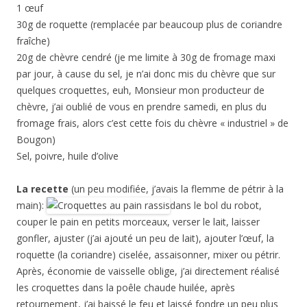
1 œuf
30g de roquette (remplacée par beaucoup plus de coriandre
fraîche)
20g de chèvre cendré (je me limite à 30g de fromage maxi
par jour, à cause du sel, je n’ai donc mis du chèvre que sur
quelques croquettes, euh, Monsieur mon producteur de
chèvre, j’ai oublié de vous en prendre samedi, en plus du
fromage frais, alors c’est cette fois du chèvre « industriel » de
Bougon)
Sel, poivre, huile d’olive
La recette
(un peu modifiée, j’avais la flemme de pétrir à la
main):
dans le bol du robot,
couper le pain en petits morceaux, verser le lait, laisser
gonfler, ajuster (j’ai ajouté un peu de lait), ajouter l’œuf, la
roquette (la coriandre) ciselée, assaisonner, mixer ou pétrir.
Après, économie de vaisselle oblige, j’ai directement réalisé
les croquettes dans la poêle chaude huilée, après
retournement, j’ai baissé le feu et laissé fondre un peu plus