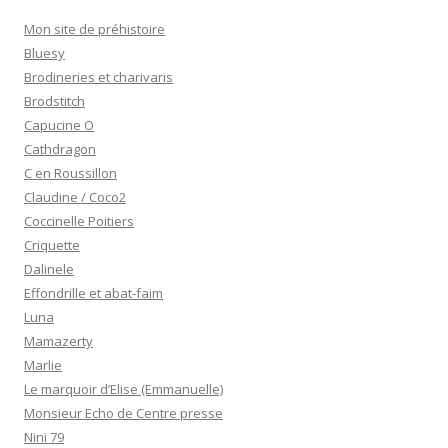
Mon site de préhistoire
Bluesy
Brodineries et charivaris
Brodstitch
Capucine O
Cathdragon
C en Roussillon
Claudine / Coco2
Coccinelle Poitiers
Criquette
Dalinele
Effondrille et abat-faim
Luna
Mamazerty
Marlie
Le marquoir d’Elise (Emmanuelle)
Monsieur Echo de Centre presse
Nini 79