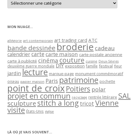
les
articles
par
catégorie
MON NUAGE…
art trading card
ATC
allégorie
art contemporain
broderie
bande dessinée
cadeau
carte
carte maison
calendrier
carte postale ancienne
couture
cinéma
carte à publicité
cuisine
Deux-Sèvres
DIY
exposition
festival
famille
deuxième guerre mondiale
fleur
lecture
jardin
marque-page
monument commémoratif
patrimoine
Paris
oiseau
papier maison
pochette
point de croix
Poitiers
polar
projet en commun
SAL
rentrée littéraire
recyclage
stitch a long
Vienne
sculpture
tricot
visite
États-Unis
église
LÀ OÙ JE VAIS SOUVENT…