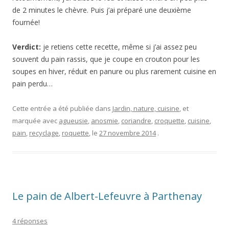
de 2 minutes le chèvre. Puis j’ai préparé une deuxième
fournée!
Verdict:
je retiens cette recette, même si j’ai assez peu
souvent du pain rassis, que je coupe en crouton pour les
soupes en hiver, réduit en panure ou plus rarement cuisine en
pain perdu…
Cette entrée a été publiée dans
Jardin, nature, cuisine
, et
marquée avec
agueusie
,
anosmie
,
coriandre
,
croquette
,
cuisine
,
pain
,
recyclage
,
roquette
, le
27 novembre 2014
.
Le pain de Albert-Lefeuvre à Parthenay
4 réponses