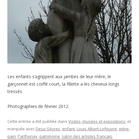
Les enfants s’agrippent aux jambes de leur mère, le
garçonnet est coiffé court, la fillette a les cheveux longs
tressés.
Photographies de février 2012.
Cette entrée a été publiée dans
Visites, musées et expositions
, et
marquée avec
Deux-Sèvres
,
enfant
,
Louis Albert-Lefeuvre
,
mère
,
pain
,
Parthenay
,
patrimoine
,
salon des artistes français
,