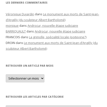
LES DERNIERS COMMENTAIRES
Véronique Dujardin
dans
Le monument aux morts de Saint-Jean-
d’Angély (du sculpteur Albert Bartholomé)
monique
dans
Androcur, nouvelle étape judiciaire
BARRIQUAULT
dans
Androcur, nouvelle étape judiciaire
FRANCOIS
dans
La grimolle, spécialité locale (poitevine?)
DROIN
dans
Le monument aux morts de Saint-Jean-d’Angély (du
sculpteur Albert Bartholomé)
RETROUVER UN ARTICLE PAR MOIS
Retrouver
un
article
par
mois
RETROUVER LES ARTICLES PAR CATÉGORIE
Retrouver