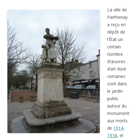
La ville de
Parthenay
a reçu en
dépôt de
l’État un
certain
nombre
d’œuvres
d’art dont
certaines
sont dans
le jardin
public
autour du
monument
aux morts
de
1914-
1918
, et