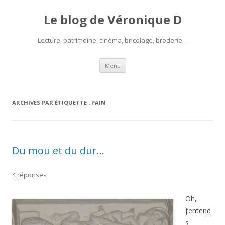
Le blog de Véronique D
Lecture, patrimoine, cinéma, bricolage, broderie…
Aller
Menu
au
contenu
ARCHIVES PAR ÉTIQUETTE :
PAIN
Du mou et du dur…
4 réponses
Oh,
j’entend
s