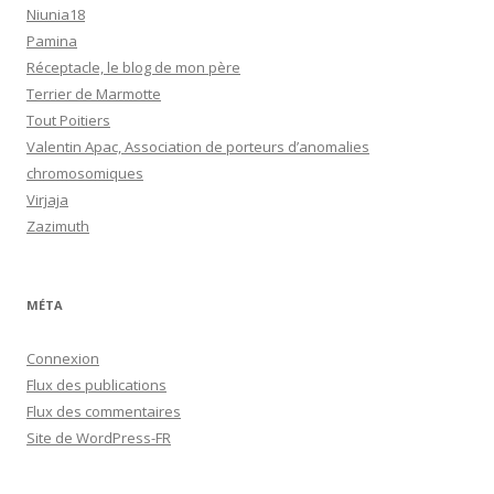
Niunia18
Pamina
Réceptacle, le blog de mon père
Terrier de Marmotte
Tout Poitiers
Valentin Apac, Association de porteurs d’anomalies
chromosomiques
Virjaja
Zazimuth
MÉTA
Connexion
Flux des publications
Flux des commentaires
Site de WordPress-FR