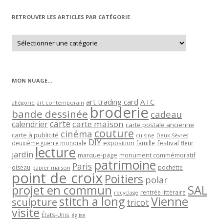
mois
RETROUVER LES ARTICLES PAR CATÉGORIE
Retrouver
les
articles
par
catégorie
MON NUAGE…
art trading card
ATC
allégorie
art contemporain
broderie
bande dessinée
cadeau
carte
carte maison
calendrier
carte postale ancienne
couture
cinéma
carte à publicité
cuisine
Deux-Sèvres
DIY
exposition
festival
famille
deuxième guerre mondiale
fleur
lecture
jardin
marque-page
monument commémoratif
patrimoine
Paris
oiseau
papier maison
pochette
point de croix
Poitiers
polar
projet en commun
SAL
rentrée littéraire
recyclage
stitch a long
Vienne
sculpture
tricot
visite
États-Unis
église