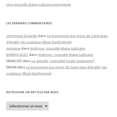
Une nouvelle étape judiciaire importante
LES DERNIERS COMMENTAIRES
Véronique Dujardin
dans
Le monument aux morts de Saint-Jean-
d’Angély (du sculpteur Albert Bartholomé)
monique
dans
Androcur, nouvelle étape judiciaire
BARRIQUAULT
dans
Androcur, nouvelle étape judiciaire
FRANCOIS
dans
La grimolle, spécialité locale (poitevine?)
DROIN
dans
Le monument aux morts de Saint-Jean-d’Angély (du
sculpteur Albert Bartholomé)
RETROUVER UN ARTICLE PAR MOIS
Retrouver
un
article
par