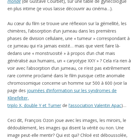
monde
(de Gustave Courbet), sur une table de gynécologue
en plus intime (je vous laisse découvrir au cinéma…).
Au cœur du film se trouve une réflexion sur la gémellité, les
chimères, l’absorption d’un jumeau dans les premières
phases de division cellulaire, une « tumeur » correspondant à
ce jumeau qui n’a jamais existé… mais que vient faire là-
dedans une « monstruosité » à propos d’un chat mais
généralisé aux humains, un « caryotype XXY » ? Cela n’a rien à
voir avec l’absorption d’un jumeau, ce n’est pas extrêmement
rare comme proclamé dans le film puisque cette anomalie
chromosomique concerne un homme sur 500 à 600 (voir la
page des
journées d’information sur les syndromes de
Klinefelter,
triplo X, double Y et Turner
de
l’association Valentin Apac
)…
Ceci dit, François Ozon joue avec les images, les miroirs, le
dédoublement, les images qui disent la vérité ou non. Une
image peut-elle mentir? Qui est qui? Chloé est déboussolée,