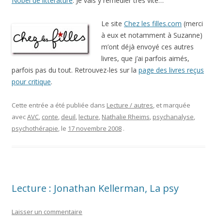
Nobel de littérature
. Je vais y remédier très vite…
Le site
Chez les filles.com
(merci
à eux et notamment à Suzanne)
m’ont déjà envoyé ces autres
livres, que j’ai parfois aimés,
parfois pas du tout. Retrouvez-les sur la
page des livres reçus
pour critique
.
Cette entrée a été publiée dans
Lecture / autres
, et marquée
avec
AVC
,
conte
,
deuil
,
lecture
,
Nathalie Rheims
,
psychanalyse
,
psychothérapie
, le
17 novembre 2008
.
Lecture : Jonathan Kellerman, La psy
Laisser un commentaire