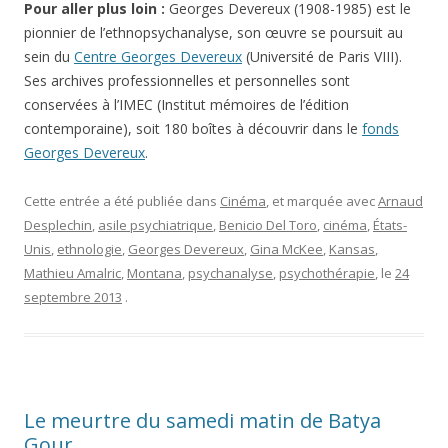
Pour aller plus loin :
Georges Devereux (1908-1985) est le
pionnier de l’ethnopsychanalyse, son œuvre se poursuit au
sein du
Centre Georges Devereux
(Université de Paris VIII).
Ses archives professionnelles et personnelles sont
conservées à l’IMEC (Institut mémoires de l’édition
contemporaine), soit 180 boîtes à découvrir dans le
fonds
Georges Devereux
.
Cette entrée a été publiée dans
Cinéma
, et marquée avec
Arnaud
Desplechin
,
asile psychiatrique
,
Benicio Del Toro
,
cinéma
,
États-
Unis
,
ethnologie
,
Georges Devereux
,
Gina McKee
,
Kansas
,
Mathieu Amalric
,
Montana
,
psychanalyse
,
psychothérapie
, le
24
septembre 2013
.
Le meurtre du samedi matin de Batya
Gour