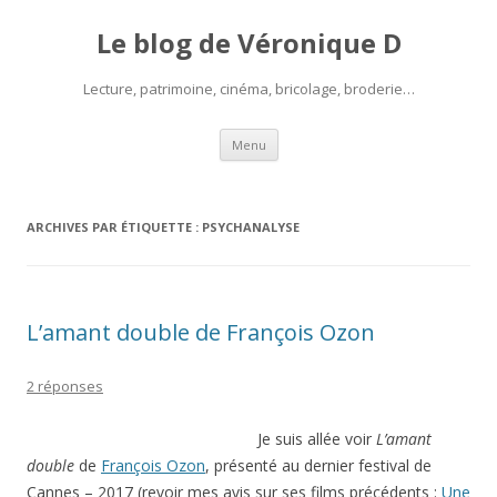
Le blog de Véronique D
Lecture, patrimoine, cinéma, bricolage, broderie…
Aller
Menu
au
contenu
ARCHIVES PAR ÉTIQUETTE :
PSYCHANALYSE
L’amant double de François Ozon
2 réponses
Je suis allée voir
L’amant
double
de
François Ozon
, présenté au dernier festival de
Cannes – 2017 (revoir mes avis sur ses films précédents :
Une