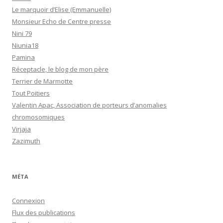
Le marquoir d’Elise (Emmanuelle)
Monsieur Echo de Centre presse
Nini 79
Niunia18
Pamina
Réceptacle, le blog de mon père
Terrier de Marmotte
Tout Poitiers
Valentin Apac, Association de porteurs d’anomalies
chromosomiques
Virjaja
Zazimuth
MÉTA
Connexion
Flux des publications