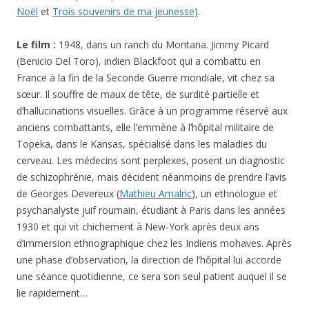
Noël
et
Trois souvenirs de ma jeunesse)
.
Le film :
1948, dans un ranch du Montana. Jimmy Picard
(Benicio Del Toro), indien Blackfoot qui a combattu en
France à la fin de la Seconde Guerre mondiale, vit chez sa
sœur. Il souffre de maux de tête, de surdité partielle et
d’hallucinations visuelles. Grâce à un programme réservé aux
anciens combattants, elle l’emmène à l’hôpital militaire de
Topeka, dans le Kansas, spécialisé dans les maladies du
cerveau. Les médecins sont perplexes, posent un diagnostic
de schizophrénie, mais décident néanmoins de prendre l’avis
de Georges Devereux (
Mathieu Amalric
), un ethnologue et
psychanalyste juif roumain, étudiant à Paris dans les années
1930 et qui vit chichement à New-York après deux ans
d’immersion ethnographique chez les Indiens mohaves. Après
une phase d’observation, la direction de l’hôpital lui accorde
une séance quotidienne, ce sera son seul patient auquel il se
lie rapidement…