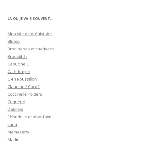
LÀ OÙ JE VAIS SOUVENT…
Mon site de préhistoire
Bluesy
Brodineries et charivaris
Brodstitch
Capucine O
Cathdragon
C en Roussillon
Claudine / Coco2
Coccinelle Poitiers
Criquette
Dalinele
Effondrille et abat-faim
Luna
Mamazerty
Marlie