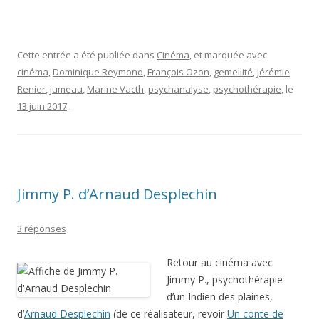
Cette entrée a été publiée dans
Cinéma
, et marquée avec
cinéma
,
Dominique Reymond
,
François Ozon
,
gemellité
,
Jérémie
Renier
,
jumeau
,
Marine Vacth
,
psychanalyse
,
psychothérapie
, le
13 juin 2017
.
Jimmy P. d’Arnaud Desplechin
3 réponses
Retour au cinéma avec
Jimmy P., psychothérapie
d’un Indien des plaines,
d’
Arnaud Desplechin
(de ce réalisateur, revoir
Un conte de