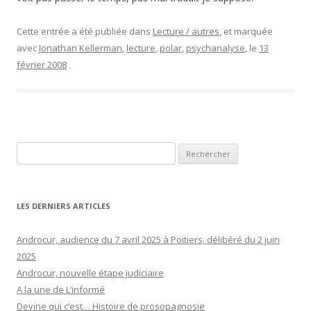
Cette entrée a été publiée dans
Lecture / autres
, et marquée
avec
Jonathan Kellerman
,
lecture
,
polar
,
psychanalyse
, le
13
février 2008
.
Rechercher :
LES DERNIERS ARTICLES
Androcur, audience du 7 avril 2025 à Poitiers, délibéré du 2 juin
2025
Androcur, nouvelle étape judiciaire
A la une de L’informé
Devine qui c’est… Histoire de prosopagnosie