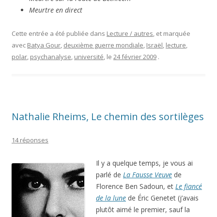
Meurtre en direct
Cette entrée a été publiée dans
Lecture / autres
, et marquée
avec
Batya Gour
,
deuxième guerre mondiale
,
Israël
,
lecture
,
polar
,
psychanalyse
,
université
, le
24 février 2009
.
Nathalie Rheims, Le chemin des sortilèges
14 réponses
Il y a quelque temps, je vous ai
parlé de
La Fausse Veuve
de
Florence Ben Sadoun, et
Le fiancé
de la lune
de Éric Genetet (j’avais
plutôt aimé le premier, sauf la