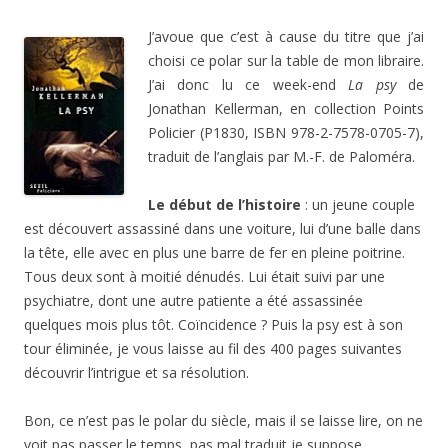
J’avoue que c’est à cause du titre que j’ai
choisi ce polar sur la table de mon libraire.
J’ai donc lu ce week-end
La psy
de
Jonathan Kellerman, en collection Points
Policier (P1830, ISBN 978-2-7578-0705-7),
traduit de l’anglais par M.-F. de Paloméra.
Le début de l’histoire
: un jeune couple
est découvert assassiné dans une voiture, lui d’une balle dans
la tête, elle avec en plus une barre de fer en pleine poitrine.
Tous deux sont à moitié dénudés. Lui était suivi par une
psychiatre, dont une autre patiente a été assassinée
quelques mois plus tôt. Coïncidence ? Puis la psy est à son
tour éliminée, je vous laisse au fil des 400 pages suivantes
découvrir l’intrigue et sa résolution.
Bon, ce n’est pas le polar du siècle, mais il se laisse lire, on ne
voit pas passer le temps, pas mal traduit je suppose.